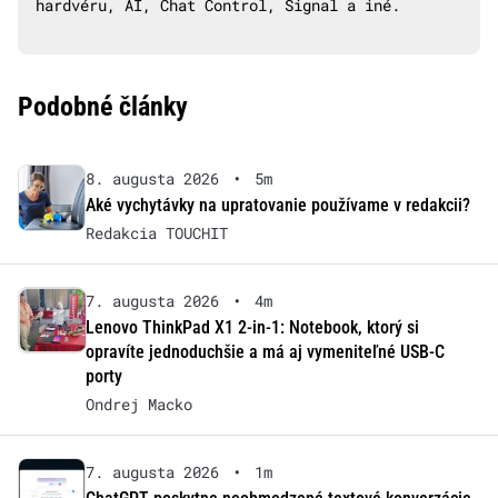
hardvéru, AI, Chat Control, Signal a iné.
Podobné články
8. augusta 2026
•
5m
Aké vychytávky na upratovanie používame v redakcii?
Redakcia TOUCHIT
7. augusta 2026
•
4m
Lenovo ThinkPad X1 2-in-1: Notebook, ktorý si
opravíte jednoduchšie a má aj vymeniteľné USB-C
porty
Ondrej Macko
7. augusta 2026
•
1m