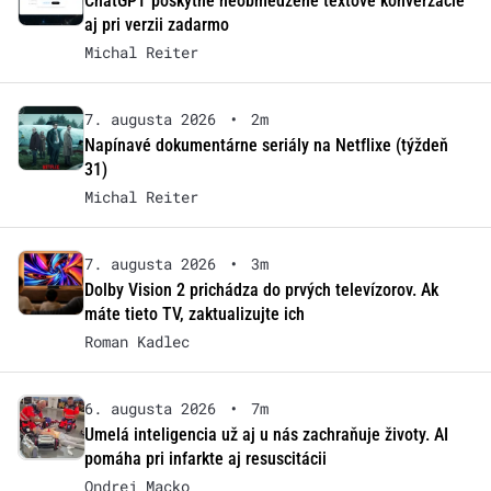
ChatGPT poskytne neobmedzené textové konverzácie
aj pri verzii zadarmo
Michal Reiter
7. augusta 2026
•
2m
Napínavé dokumentárne seriály na Netflixe (týždeň
31)
Michal Reiter
7. augusta 2026
•
3m
Dolby Vision 2 prichádza do prvých televízorov. Ak
máte tieto TV, zaktualizujte ich
Roman Kadlec
6. augusta 2026
•
7m
Umelá inteligencia už aj u nás zachraňuje životy. AI
pomáha pri infarkte aj resuscitácii
Ondrej Macko