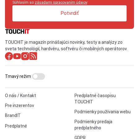
Súhlasím so
zásadami spracovaním údajov
.
Potvrdiť
TOUCHIT je magazín prinášajúci novinky, testy a analýzy zo
sveta technológií, hardvéru, softvéru či mobilných operátorov.
Tmavý režim
O nás / Kontakt
Predplatné časopisu
TOUCHIT
Pre inzerentov
Podmienky používania webu
BrandIT
Podmienky predaja
Predplatné
predplatného
GDPR