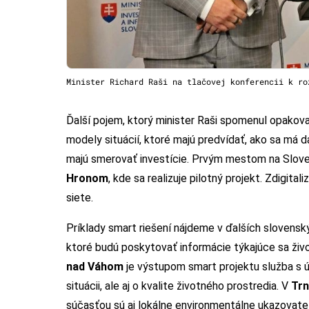
Minister Richard Raši na tlačovej konferencii k ro
Ďalší pojem, ktorý minister Raši spomenul opakova
modely situácií, ktoré majú predvídať, ako sa má 
majú smerovať investície. Prvým mestom na Slovens
Hronom
, kde sa realizuje pilotný projekt. Zdigital
siete.
Príklady smart riešení nájdeme v ďalších slovens
ktoré budú poskytovať informácie týkajúce sa živo
nad Váhom
je výstupom smart projektu služba s úd
situácii, ale aj o kvalite životného prostredia. V
Tr
súčasťou sú aj lokálne environmentálne ukazovatele