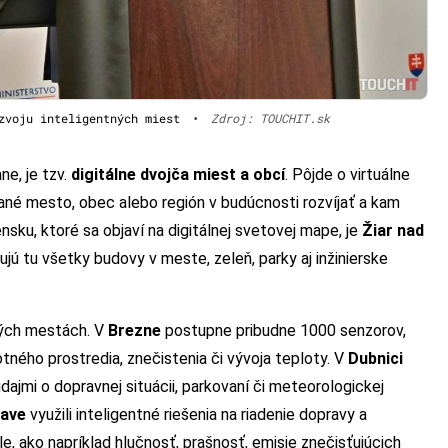
zvoju inteligentných miest
•
Zdroj: TOUCHIT.sk
ne, je tzv.
digitálne dvojča miest a obcí
. Pôjde o virtuálne
dané mesto, obec alebo región v budúcnosti rozvíjať a kam
ku, ktoré sa objaví na digitálnej svetovej mape, je
Žiar nad
izujú tu všetky budovy v meste, zeleň, parky aj inžinierske
kých mestách. V
Brezne
postupne pribudne 1000 senzorov,
tného prostredia, znečistenia či vývoja teploty. V
Dubnici
ajmi o dopravnej situácii, parkovaní či meteorologickej
nave
využili inteligentné riešenia na riadenie dopravy a
, ako napríklad hlučnosť, prašnosť, emisie znečisťujúcich