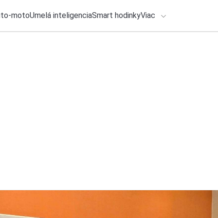
uto-moto
Umelá inteligencia
Smart hodinky
Viac
HLO BY VÁS ZAUJÍMAŤ
lačové správy
30. júla 2026
•
2m
ADÁVANIA
Google rozdáva tvo
Michal Reiter
Zadajte frázu pre vyhľadanie