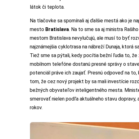
látok či teplota.
Na tlačovke sa spomínali aj ďalšie mestá ako je na
mesto
Bratislava
. Na to sme sa aj ministra Raših
mestom Bratislava nevylučujú, ale musí to byť roz
najznámejšia cyklotrasa na nábreží Dunaja, ktorá sa 
Tiež sme sa pýtali, kedy pocítia bežní ľudia to, že 
mobilnom telefóne dostanú presné správy o stave o
potenciál práve ich zaujať. Presnú odpoveď na to,
tom, že cez nový projekt by sa mali investície roz
bežných obyvateľov inteligentného mesta. Minister
smerovať nielen podľa aktuálneho stavu dopravy, 
rokov.