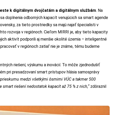
ste k digitálnym dvojčatám a digitálnym službám
. Na
a sa doplnenia odborných kapacít venujúcich sa smart agende
vensky, za tieto prostriedky sa majú najať špecialisti v
ohto rozvoja v regiónoch. Cieľom MIRRI je, aby tieto kapacity
jich aktivít podporili aj menšie okolité územia – inteligentné
ní pracovať v regiónoch zatiaľ nie je známe, tému budeme
ntných riešení, výskumu a inovácií. To môže zjednodušiť
lém pri presadzovaní smart prístupov hlásia samosprávy
 prieskumu medzi všetkými ôsmimi VÚC a takmer 500
mart riešení nedostatok kapacít až 75 % z nich,“
zdôraznil