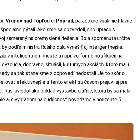
pr.
Vranov nad Topľou
či
Poprad
, paradoxne však nie hlavné
o špeciálne pýtali. Ako sme sa dozvedeli, spoluprácu s
voj zameraný na premyslené riešenia. Bola spomenutá určite
by podľa ministra Rašiho dala vyriešiť aj inteligentnejšie.
žijú v inteligentnom meste a napr. vo forme notifikácií na
vzdušia, dopravnej situácii, kultúrnych akciách, ktoré majú
 kedy sa tak stane sme z odpovedí nedostali. Je to skôr o
deľovať efektívnejšie a tento efekt sa časom prejaví aj pre
 Raši uviedol ako príklad výstavbu diaľnic, ktorá by sa mala
ale aj s výhľadom na budúcnosť povedzme v horizonte 5