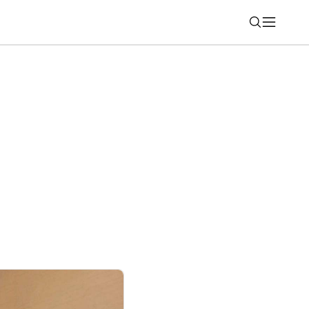
Nájsť
rbu AI videí zadarmo, poponáhľajte sa