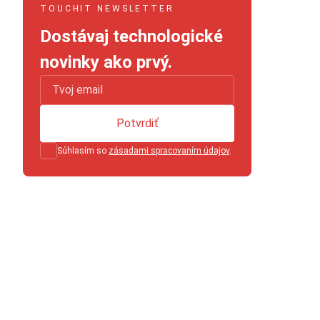
TOUCHIT NEWSLETTER
Dostávaj technologické
novinky ako prvý.
Potvrdiť
Súhlasím so
zásadami spracovaním údajov
.