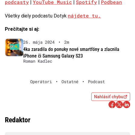
podcasty
YouTube Music
Spotify
Podbean
|
|
|
nájdete tu.
Všetky diely podcastu Dotyk
Prečítajte si aj:
26. mája 2024
•
2m
4ka zaradila do ponuky nové smartfóny a zlacnila
iPhone či Samsung Galaxy S23
Roman Kadlec
Operátori
•
Ostatné
•
Podcast
Nahlásiť chybu
Redaktor