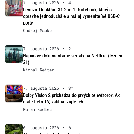
7. augusta 2026
•
4m
Lenovo ThinkPad X1 2-in-1: Notebook, ktorý si
opravíte jednoduchšie a má aj vymeniteľné USB-C
porty
Ondrej Macko
7. augusta 2026
•
2m
Napínavé dokumentárne seriály na Netflixe (týždeň
31)
Michal Reiter
7. augusta 2026
•
3m
Dolby Vision 2 prichádza do prvých televízorov. Ak
máte tieto TV, zaktualizujte ich
Roman Kadlec
6. augusta 2026
•
6m