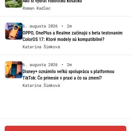
Ako si vybrať robotickú kosačku
Roman Kadlec
6. augusta 2026
•
2m
OPPO, OnePlus a Realme začínajú s beta testovaním
ColorOS 17: Ktoré modely sú kompatibilné?
Katarína Šimková
6. augusta 2026
•
2m
Disney+ oznámilo veľkú spoluprácu s platformou
TikTok: Čo prinesie v praxi a čo sa zmení?
Katarína Šimková