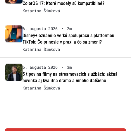
ColorOS 17: Ktoré modely sú kompatibilné?
Katarína Šimková
6. augusta 2026
•
2m
Disney+ oznámilo veľkú spoluprácu s platformou
TikTok: Čo prinesie v praxi a čo sa zmení?
Katarína Šimková
6. augusta 2026
•
3m
5 tipov na filmy na streamovacích službách: akčná
novinka aj kvalitná dráma a mnoho ďalšieho
Katarína Šimková