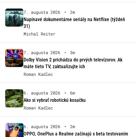
7. augusta 2026
•
2m
Napínavé dokumentárne seriály na Netflixe (týždeň
31)
Michal Reiter
7. augusta 2026
•
3m
Dolby Vision 2 prichádza do prvých televízorov. Ak
máte tieto TV, zaktualizujte ich
Roman Kadlec
6. augusta 2026
•
6m
Ako si vybrať robotickú kosačku
Roman Kadlec
6. augusta 2026
•
2m
OPPO, OnePlus a Realme začínajú s beta testovaním