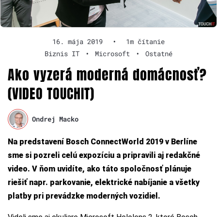
16. mája 2019
•
1m čítanie
Biznis IT
•
Microsoft
•
Ostatné
Ako vyzerá moderná domácnosť?
(VIDEO TOUCHIT)
Ondrej Macko
Na predstavení Bosch ConnectWorld 2019 v Berlíne
sme si pozreli celú expozíciu a pripravili aj redakčné
video. V ňom uvidíte, ako táto spoločnosť plánuje
riešiť napr. parkovanie, elektrické nabíjanie a všetky
platby pri prevádzke moderných vozidiel.