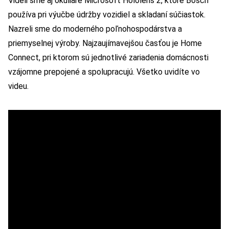
Videli sme aj okuliare Microsoft Hololens 2, ktoré Bosch
používa pri výučbe údržby vozidiel a skladaní súčiastok.
Nazreli sme do moderného poľnohospodárstva a
priemyselnej výroby. Najzaujímavejšou časťou je Home
Connect, pri ktorom sú jednotlivé zariadenia domácnosti
vzájomne prepojené a spolupracujú. Všetko uvidíte vo
videu.