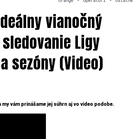
Orange
•
Operátori
•
Ostatné
ideálny vianočný
 sledovanie Ligy
a sezóny (Video)
a my vám prinášame jej súhrn aj vo video podobe.