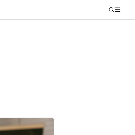
Nájsť
pressive a ako sa menia aplikácie