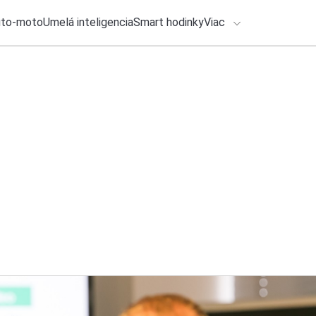
uto-moto
Umelá inteligencia
Smart hodinky
Viac
HLO BY VÁS ZAUJÍMAŤ
lačové správy
27. júla 2026
•
2m
Čo je Material 3 Ex
ADÁVANIA
v Androide?
Zadajte frázu pre vyhľadanie
Michal Reiter