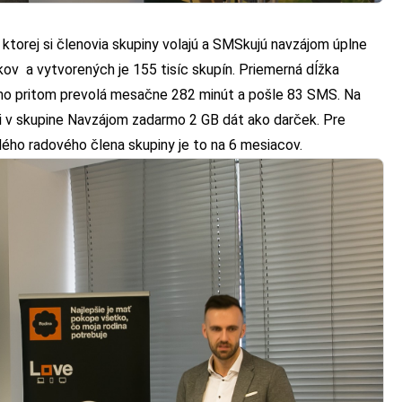
ri ktorej si členovia skupiny volajú a SMSkujú navzájom úplne
kov a vytvorených je 155 tisíc skupín. Priemerná dĺžka
rmo pritom prevolá mesačne 282 minút a pošle 83 SMS. Na
i v skupine Navzájom zadarmo 2 GB dát ako darček. Pre
dého radového člena skupiny je to na 6 mesiacov.