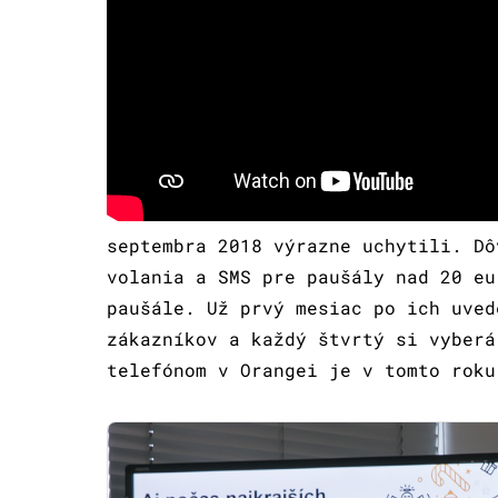
septembra 2018 výrazne uchytili. Dô
volania a SMS pre paušály nad 20 eu
paušále. Už prvý mesiac po ich uved
zákazníkov a každý štvrtý si vyberá
telefónom v Orangei je v tomto roku