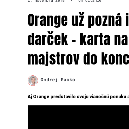
2. novembra 2018
•
6m čítanie
Orange už pozná 
darček – karta na
majstrov do konc
Ondrej Macko
Aj Orange predstavilo svoju vianočnú ponuku 