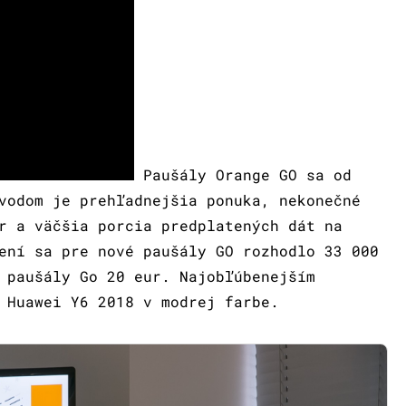
Paušály Orange GO sa od
vodom je prehľadnejšia ponuka, nekonečné
r a väčšia porcia predplatených dát na
ení sa pre nové paušály GO rozhodlo 33 000
 paušály Go 20 eur. Najobľúbenejším
 Huawei Y6 2018 v modrej farbe.