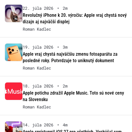
22. júla 2026
•
2m
Revolučný iPhone k 20. výročiu: Apple vraj chystá nový
dizajn aj najväčší displej
Roman Kadlec
19. júla 2026
•
3m
Apple vraj chystá najväčšiu zmenu fotoaparátu za
posledné roky. Potvrdzuje to uniknutý dokument
Roman Kadlec
18. júla 2026
•
2m
Apple potichu zdražil Apple Music. Toto sú nové ceny
na Slovensku
Roman Kadlec
14. júla 2026
•
4m
Apple sprístupnil iOS 27 pre všetkých. Vyskúšal som