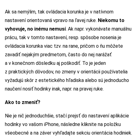
Ak sa nemýlim, tak ovládacia korunka je v natívnom
nastavení orientovaná vpravo na ľavej ruke.
Niekomu to
vyhovuje, no inému nemusí
. Ak napr. vykonávate manuálnu
prácu, tak v tomto nastavení, resp. spôsobe nosenia je
ovládacia korunka viac tzv. na rane, pričom o ňu môžete
zavadiť nejakým predmetom, často do nej narážať
a v konečnom dôsledku aj poškodiť. To je jeden
z praktických dôvodov, no zmeny v orientácii používatelia
vyžadujú skôr z estetického hľadiska alebo sú jednoducho
naučení nosiť hodinky inak, napr. na pravej ruke.
Ako to zmeniť?
Nie je nič jednoduchšie, stačí prejsť do nastavení aplikácie
hodinky vo vašom iPhone, následne kliknite na položku
všeobecné a na záver vyhľadajte sekciu orientácia hodiniek.