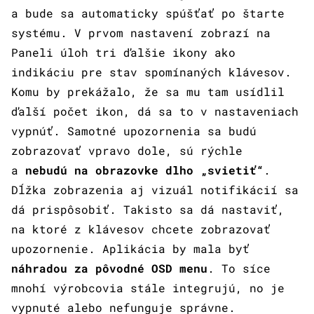
a bude sa automaticky spúšťať po štarte
systému. V prvom nastavení zobrazí na
Paneli úloh tri ďalšie ikony ako
indikáciu pre stav spomínaných klávesov.
Komu by prekážalo, že sa mu tam usídlil
ďalší počet ikon, dá sa to v nastaveniach
vypnúť. Samotné upozornenia sa budú
zobrazovať vpravo dole, sú rýchle
a
nebudú na obrazovke dlho „svietiť“
.
Dĺžka zobrazenia aj vizuál notifikácií sa
dá prispôsobiť. Takisto sa dá nastaviť,
na ktoré z klávesov chcete zobrazovať
upozornenie. Aplikácia by mala byť
náhradou za pôvodné OSD menu
. To síce
mnohí výrobcovia stále integrujú, no je
vypnuté alebo nefunguje správne.