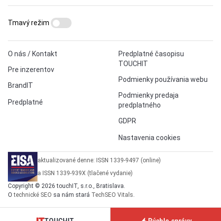
Tmavý režim
O nás / Kontakt
Predplatné časopisu
TOUCHIT
Pre inzerentov
Podmienky používania webu
BrandIT
Podmienky predaja
Predplatné
predplatného
GDPR
Nastavenia cookies
aktualizované denne: ISSN 1339-9497 (online)
a ISSN 1339-939X (tlačené vydanie)
Copyright © 2026 touchIT, s.r.o., Bratislava.
O
technické SEO
sa nám stará
TechSEO Vitals
.