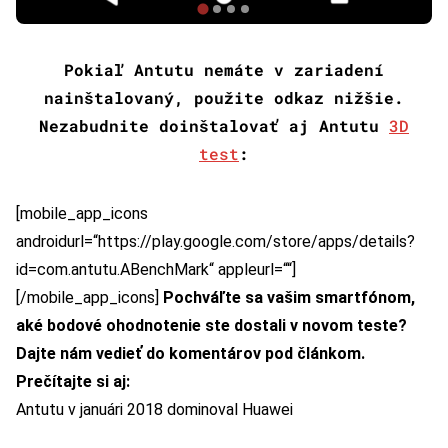
Pokiaľ Antutu nemáte v zariadení
nainštalovaný, použite odkaz nižšie.
Nezabudnite doinštalovať aj Antutu
3D
test
:
[mobile_app_icons
androidurl=“https://play.google.com/store/apps/details?
id=com.antutu.ABenchMark“ appleurl=““]
[/mobile_app_icons]
Pochváľte sa vašim smartfónom,
aké bodové ohodnotenie ste dostali v novom teste?
Dajte nám vedieť do komentárov pod článkom.
Prečítajte si aj:
Antutu v januári 2018 dominoval Huawei