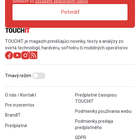
Súhlasím so
zásadami spracovaním údajov
.
Potvrdiť
TOUCHIT je magazín prinášajúci novinky, testy a analýzy zo
sveta technológií, hardvéru, softvéru či mobilných operátorov.
Tmavý režim
O nás / Kontakt
Predplatné časopisu
TOUCHIT
Pre inzerentov
Podmienky používania webu
BrandIT
Podmienky predaja
Predplatné
predplatného
GDPR