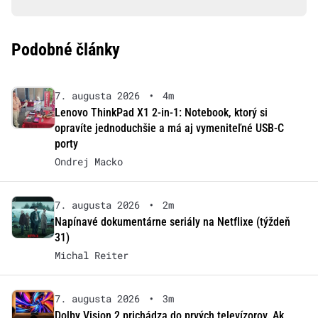
Podobné články
7. augusta 2026
•
4m
Lenovo ThinkPad X1 2-in-1: Notebook, ktorý si
opravíte jednoduchšie a má aj vymeniteľné USB-C
porty
Ondrej Macko
7. augusta 2026
•
2m
Napínavé dokumentárne seriály na Netflixe (týždeň
31)
Michal Reiter
7. augusta 2026
•
3m
Dolby Vision 2 prichádza do prvých televízorov. Ak