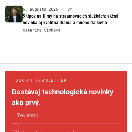
6. augusta 2026
•
3m
5 tipov na filmy na streamovacích službách: akčná
novinka aj kvalitná dráma a mnoho ďalšieho
Katarína Šimková
TOUCHIT NEWSLETTER
Dostávaj technologické novinky
ako prvý.