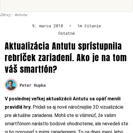
Zdroj: Antutu
9. marca 2018
•
1m čítanie
Ostatné
Aktualizácia Antutu sprístupnila
rebríček zariadení. Ako je na tom
váš smartfón?
Peter Hupka
V poslednej veľkej aktualizácii Antutu sa opäť menili
pravidlá hry.
Pridali sa aj nové náročnejšie 3D vizualizácie
pre aktuálne zariadenia. Mohli ste si všimnúť, že vašim
smartfónom narástlo bodové ohodnotenie, ale nevedeli ste
si ho porovnať s inými zariadeniami. To sa dnes mení, lebo