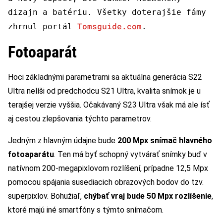
dizajn a batériu. Všetky doterajšie fámy
Tomsguide.com
zhrnul portál
.
Fotoaparát
Hoci základnými parametrami sa aktuálna generácia S22
Ultra nelíši od predchodcu S21 Ultra, kvalita snímok je u
terajšej verzie vyššia. Očakávaný S23 Ultra však má ale ísť
aj cestou zlepšovania týchto parametrov.
Jedným z hlavným údajne bude
200 Mpx snímač hlavného
fotoaparátu
. Ten má byť schopný vytvárať snímky buď v
natívnom 200-megapixlovom rozlíšení, prípadne 12,5 Mpx
pomocou spájania susediacich obrazových bodov do tzv.
superpixlov. Bohužiaľ,
chýbať vraj bude 50 Mpx rozlíšenie
,
ktoré majú iné smartfóny s týmto snímačom.