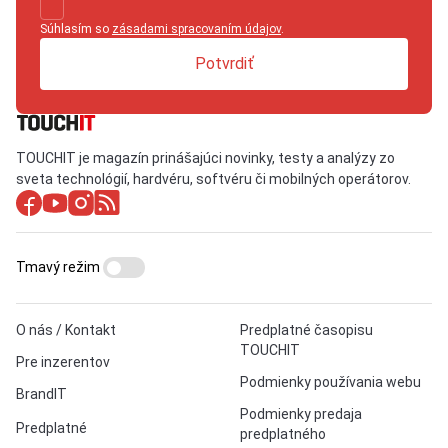
Súhlasím so
zásadami spracovaním údajov
.
Potvrdiť
TOUCHIT je magazín prinášajúci novinky, testy a analýzy zo
sveta technológií, hardvéru, softvéru či mobilných operátorov.
Tmavý režim
O nás / Kontakt
Predplatné časopisu
TOUCHIT
Pre inzerentov
Podmienky používania webu
BrandIT
Podmienky predaja
Predplatné
predplatného