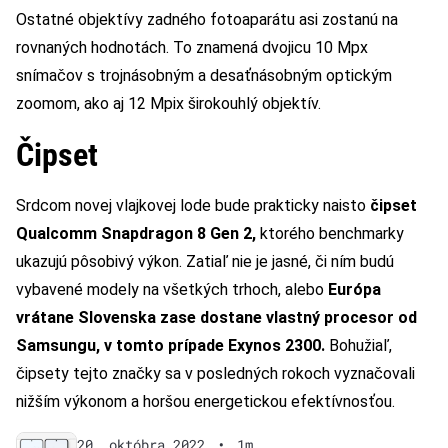
Ostatné objektívy zadného fotoaparátu asi zostanú na
rovnaných hodnotách. To znamená dvojicu 10 Mpx
snímačov s trojnásobným a desaťnásobným optickým
zoomom, ako aj 12 Mpix širokouhlý objektív.
Čipset
Srdcom novej vlajkovej lode bude prakticky naisto
čipset
Qualcomm Snapdragon 8 Gen 2,
ktorého benchmarky
ukazujú pôsobivý výkon. Zatiaľ nie je jasné, či ním budú
vybavené modely na všetkých trhoch, alebo
Európa
vrátane Slovenska zase dostane vlastný procesor od
Samsungu, v tomto prípade Exynos 2300.
Bohužiaľ,
čipsety tejto značky sa v posledných rokoch vyznačovali
nižším výkonom a horšou energetickou efektívnosťou.
20. októbra 2022
•
1m