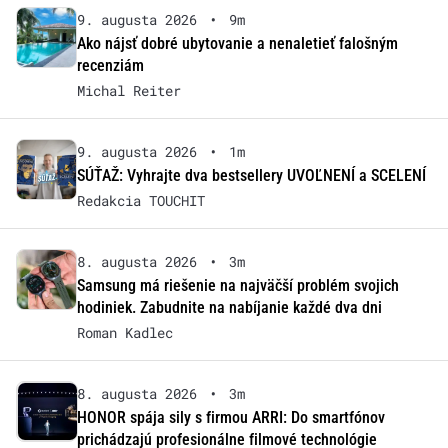
9. augusta 2026
•
9m
Ako nájsť dobré ubytovanie a nenaletieť falošným
recenziám
Michal Reiter
9. augusta 2026
•
1m
SÚŤAŽ: Vyhrajte dva bestsellery UVOĽNENÍ a SCELENÍ
Redakcia TOUCHIT
8. augusta 2026
•
3m
Samsung má riešenie na najväčší problém svojich
hodiniek. Zabudnite na nabíjanie každé dva dni
Roman Kadlec
8. augusta 2026
•
3m
HONOR spája sily s firmou ARRI: Do smartfónov
prichádzajú profesionálne filmové technológie