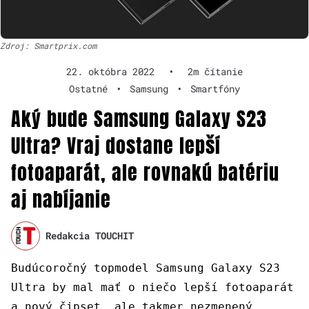
Zdroj: Smartprix.com
22. októbra 2022
•
2m čítanie
Ostatné
•
Samsung
•
Smartfóny
Aký bude Samsung Galaxy S23
Ultra? Vraj dostane lepší
fotoaparát, ale rovnakú batériu
aj nabíjanie
Redakcia TOUCHIT
Budúcoročný topmodel Samsung Galaxy S23
Ultra by mal mať o niečo lepší fotoaparát
a nový čipset, ale takmer nezmenený