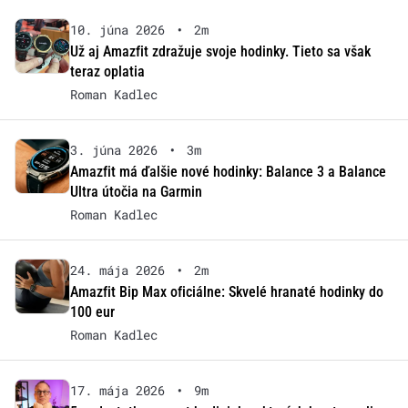
10. júna 2026
•
2m
Už aj Amazfit zdražuje svoje hodinky. Tieto sa však
teraz oplatia
Roman Kadlec
3. júna 2026
•
3m
Amazfit má ďalšie nové hodinky: Balance 3 a Balance
Ultra útočia na Garmin
Roman Kadlec
24. mája 2026
•
2m
Amazfit Bip Max oficiálne: Skvelé hranaté hodinky do
100 eur
Roman Kadlec
17. mája 2026
•
9m