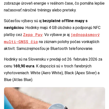
zobrazuje úroveň energie v reálnom čase, čo pomáha lepšie
načasovať náročné tréningy alebo preteky.
Súčasťou výbavy sú aj
bezplatné offline mapy s
navigáciou
. Hodinky majú 4 GB úložisko a podporujú NFC
Zepp Pay
jednopásmový
platby cez
. Vo výbave je aj
multi-GNSS čip
na záznam polohy počas vonkajších
aktivít. Samozrejmosťou je Bluetooth telefonovanie.
Hodinky sú na Slovensku v predaji od 26. februára 2026 za
cenu
169,90 eura
. K dispozícii sú v troch farebných
vyhotoveniach: White (Aero White), Black (Apex Silver) a
Blue (Atlas Blue).