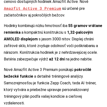
cenovo dostupných hodiniek Amazfit Active. Nové
Amazfit Active 3 Premium
sú určené pre
začiatočníkov aj pokročilých bežcov.
Hodinky kombinujú nízku hmotnosť iba
55 gramov vrátane
remienka
a kompaktnú konštrukciu s
1,32-palcovým
AMOLED displejom
s jasom 3000 nitov. Displej chráni
zafírové sklo, ktoré zvyšuje odolnosť voči poškriabaniu a
nárazom. Konštrukcia hodiniek je z nehrdzavejúcej ocele.
Batéria zabezpečuje výdrž
až 12 dní
na jedno nabitie.
Nové Amazfit Active 3 Premium ponúkajú
pokročilé
bežecké funkcie
a detailné tréningové analýzy.
Samozrejmosťou je funkcia Zepp Coach, teda AI tréner,
ktorý vytvára a priebežne upravuje personalizovaný
tréningový plán podľa vašej kondície a cieľovej
vzdialenosti.