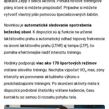
aplikácii Zepp v sekcii Aktivita. Ponúka hotové tréningové
plány, ktoré si môžete prispôsobiť. Prípadne si môžete
vytvoriť vlastný plán pomocou špecializovaných šablón.
Novinkou je
automatické sledovanie opotrebenia
bežeckej obuvi
. K dispozícii sú aj funkcie na určenie
laktátového prahu a automatický odhad tepovej frekvencie
na úrovni laktátového prahu (
LTHR
) aj tempa (
LTP
), čo
pomáha efektívnejšie riadiť intenzitu tréningu.
Hodinky podporujú
viac ako 170 športových režimov
vrátane silového tréningu. Nechýba výpočet VO₂ max, zóny
intenzity ani porovnanie aktuálneho výkonu s
predchádzajúcimi tréningmi. Po skončení aktivity máte k
dispozícii podrobné štatistiky vrátane kadencie, času
kontaktu so zemou či rozsahu pohybu tela.