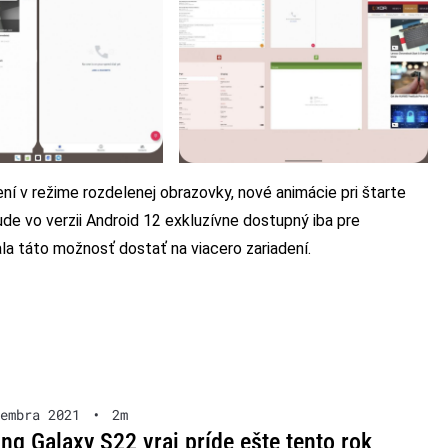
í v režime rozdelenej obrazovky, nové animácie pri štarte
de vo verzii Android 12 exkluzívne dostupný iba pre
la táto možnosť dostať na viacero zariadení.
embra 2021
•
2m
g Galaxy S22 vraj príde ešte tento rok