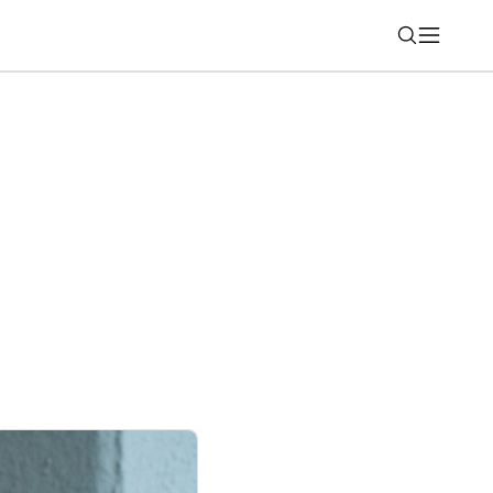
Nájsť
novom označovať profily odznakom: Čo
razíte?