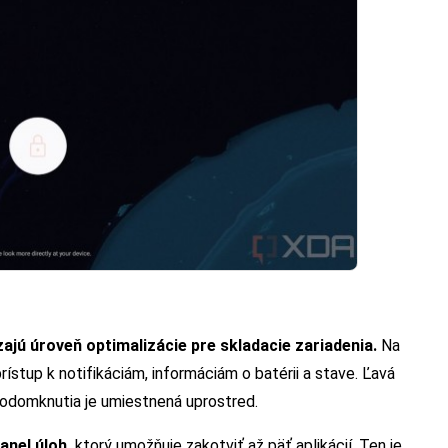
ajú úroveň optimalizácie pre skladacie zariadenia.
Na
ístup k notifikáciám, informáciám o batérii a stave. Ľavá
 odomknutia je umiestnená uprostred.
anel úloh,
ktorý umožňuje zakotviť až päť aplikácií. Ten je