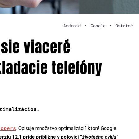
Android
•
Google
•
Ostatné
esie viaceré
ladacie telefóny
timalizáciou.
lopers
. Opisuje množstvo optimalizácií, ktoré Google
rziu 12.1 príde približne v polovici “
životného cyklu
”