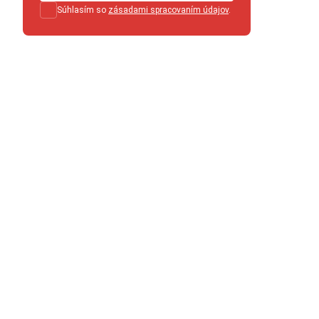
Súhlasím so
zásadami spracovaním údajov
.