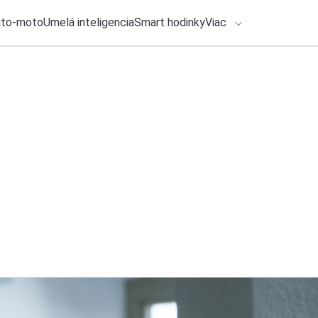
uto-moto
Umelá inteligencia
Smart hodinky
Viac
HLO BY VÁS ZAUJÍMAŤ
lačové správy
27. júla 2026
•
2m
ADÁVANIA
Facebook bude po 
znamená, ak naň na
Zadajte frázu pre vyhľadanie
Katarína Šimková