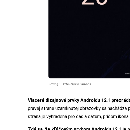
Zdroj: XDA-Developers
Viaceré dizajnové prvky Androidu 12.1 prezrádz
pravej strane uzamknutej obrazovky sa nachádza pr
strana je vyhradená pre čas a dátum, pričom ikona
Zdá sa, že kľúčovým prvkom Androidu 12.1 je p