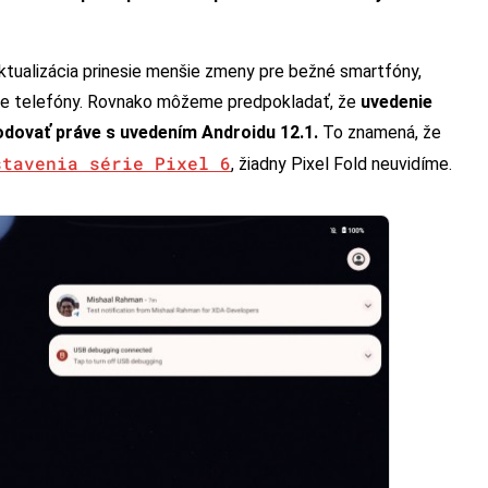
tualizácia prinesie menšie zmeny pre bežné smartfóny,
cie telefóny. Rovnako môžeme predpokladať, že
uvedenie
odovať práve s uvedením Androidu 12.1.
To znamená, že
stavenia série Pixel 6
, žiadny Pixel Fold neuvidíme.