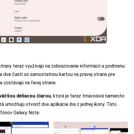
 strany teraz využívajú na zobrazovanie informácií a podmenu
na dve časti so samostatnou kartou na pravej strane pre
 zostávajú na ľavej strane.
väčšou deliacou čiarou
, ktorá je teraz tmavosivá namiesto
orá umožňujú otvoriť dve aplikácie iba z jednej ikony. Táto
tfónov Galaxy Note.