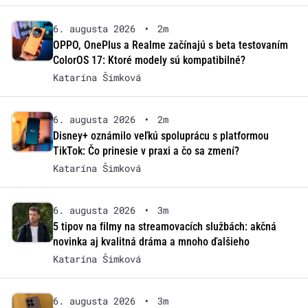
6. augusta 2026
•
2m
OPPO, OnePlus a Realme začínajú s beta testovaním
ColorOS 17: Ktoré modely sú kompatibilné?
Katarína Šimková
6. augusta 2026
•
2m
Disney+ oznámilo veľkú spoluprácu s platformou
TikTok: Čo prinesie v praxi a čo sa zmení?
Katarína Šimková
6. augusta 2026
•
3m
5 tipov na filmy na streamovacích službách: akčná
novinka aj kvalitná dráma a mnoho ďalšieho
Katarína Šimková
6. augusta 2026
•
3m