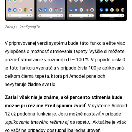
Zdroj: 9to5google
V pripravovanej verzii systému bude táto funkcia ešte viac
vylepšená o možnosť stmievania tapety. Vyššie si môžete
pozrieť stmievanie v rozmedzí 0 – 100 %. V prípade čísla 0
je táto funkcia vypnutá a v prípade čísla 100 je aplikovaná
celkom čierna tapeta, ktorá pri Amodel paneloch
nevyžaruje žiadne svetlo.
Zatiaľ však nie je známe, aké percento stlmenia bude
možné pri režime Pred spaním zvoliť
. V systéme Android
12 už podobná funkcia je. Je ju možné nastaviť v prípade
„
aplikovania tmavého režimu aj na tapetu
„. Aktuálne je však
vo väčšine prípadov dostupná iba jedna úroveň.