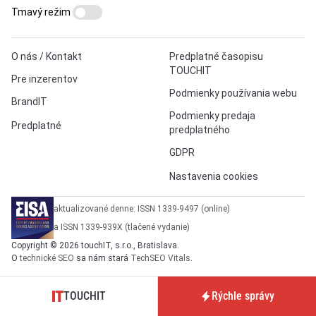
Tmavý režim
O nás / Kontakt
Predplatné časopisu
TOUCHIT
Pre inzerentov
Podmienky používania webu
BrandIT
Podmienky predaja
Predplatné
predplatného
GDPR
Nastavenia cookies
aktualizované denne: ISSN 1339-9497 (online)
a ISSN 1339-939X (tlačené vydanie)
Copyright © 2026 touchIT, s.r.o., Bratislava.
O
technické SEO
sa nám stará
TechSEO Vitals
.
TOUCHIT
Rýchle správy