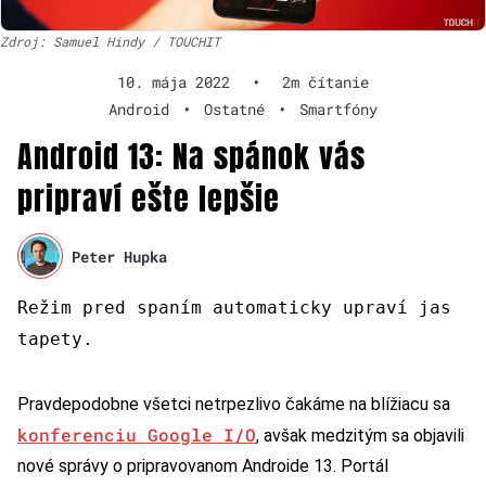
Zdroj: Samuel Hindy / TOUCHIT
10. mája 2022
•
2m čítanie
Android
•
Ostatné
•
Smartfóny
Android 13: Na spánok vás
pripraví ešte lepšie
Peter Hupka
Režim pred spaním automaticky upraví jas
tapety.
Pravdepodobne všetci netrpezlivo čakáme na blížiacu sa
konferenciu Google I/O
, avšak medzitým sa objavili
nové správy o pripravovanom Androide 13. Portál