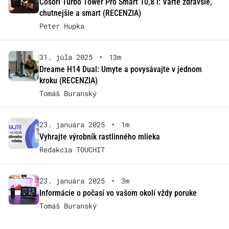
Cosori Turbo Tower Pro Smart 10,8 l: Varte zdravšie,
chutnejšie a smart (RECENZIA)
Peter Hupka
31. júla 2025
•
13m
Dreame H14 Dual: Umyte a povysávajte v jednom
kroku (RECENZIA)
Tomáš Buranský
23. januára 2025
•
1m
Vyhrajte výrobník rastlinného mlieka
Redakcia TOUCHIT
23. januára 2025
•
3m
Informácie o počasí vo vašom okolí vždy poruke
Tomáš Buranský