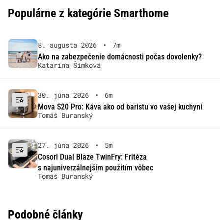
Populárne z kategórie Smarthome
8. augusta 2026
•
7m
Ako na zabezpečenie domácnosti počas dovolenky?
Katarína Šimková
30. júna 2026
•
6m
Mova S20 Pro: Káva ako od baristu vo vašej kuchyni
Tomáš Buranský
27. júna 2026
•
5m
Cosori Dual Blaze TwinFry: Fritéza
s najuniverzálnejším použitím vôbec
Tomáš Buranský
Podobné články