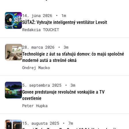
14. júna 2026
•
1m
SÚŤAŽ: Vyhrajte inteligentný ventilátor Levoit
Redakcia TOUCHIT
28. marca 2026
•
3m
Technológie z áut sa sťahujú domov: čo majú spoločné
moderné autá a strešné okná
Ondrej Macko
5. septembra 2025
•
3m
Govee predstavuje revolučné vonkajšie a TV
osvetlenie
Peter Hupka
15. augusta 2025
•
7m