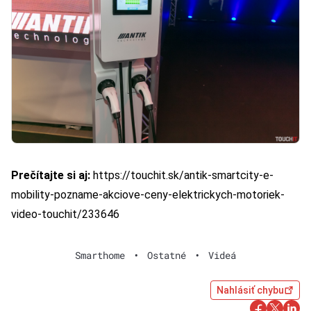
Prečítajte si aj:
https://touchit.sk/antik-smartcity-e-
mobility-pozname-akciove-ceny-elektrickych-motoriek-
video-touchit/233646
Smarthome
•
Ostatné
•
Videá
Nahlásiť chybu