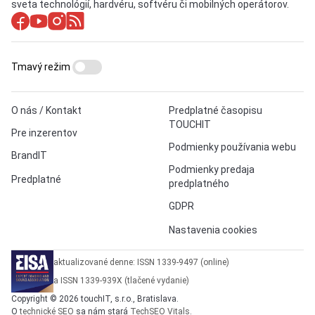
sveta technológií, hardvéru, softvéru či mobilných operátorov.
Tmavý režim
O nás / Kontakt
Predplatné časopisu
TOUCHIT
Pre inzerentov
Podmienky používania webu
BrandIT
Podmienky predaja
Predplatné
predplatného
GDPR
Nastavenia cookies
aktualizované denne: ISSN 1339-9497 (online)
a ISSN 1339-939X (tlačené vydanie)
Copyright © 2026 touchIT, s.r.o., Bratislava.
O
technické SEO
sa nám stará
TechSEO Vitals
.