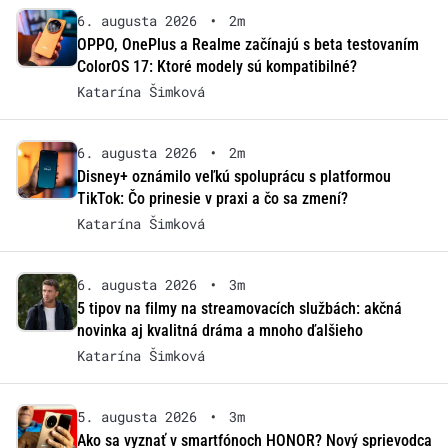
6. augusta 2026
•
2m
OPPO, OnePlus a Realme začínajú s beta testovaním
ColorOS 17: Ktoré modely sú kompatibilné?
Katarína Šimková
6. augusta 2026
•
2m
Disney+ oznámilo veľkú spoluprácu s platformou
TikTok: Čo prinesie v praxi a čo sa zmení?
Katarína Šimková
6. augusta 2026
•
3m
5 tipov na filmy na streamovacích službách: akčná
novinka aj kvalitná dráma a mnoho ďalšieho
Katarína Šimková
5. augusta 2026
•
3m
Ako sa vyznať v smartfónoch HONOR? Nový sprievodca