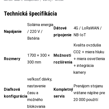
Technická špecifikácia
Solárna energia
Dátové
4G / LoRaWAN /
Napájanie
/ 220 V /
pripojenie
NB-IoT
Batéria
Kvalita ovzdušia
CO2 + miera hluku
1700 × 300 ×
Možnosti
Rozmery
+ miera osvetlenia
300 mm
rozšírenia
+ integrácia
kamery
veľkosť dávky,
nastavenie
Prenájom stojanu
Diaľková
Kompletný
času a
vrátane náplne pre
konfigurácia
servis
možného
20 000 použití
blokovania