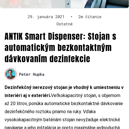
29. januára 2021
•
2m čítanie
Ostatné
ANTIK Smart Dispenser: Stojan s
automatickým bezkontaktným
dávkovaním dezinfekcie
Peter Hupka
Dezinfekčný nerezový stojan je vhodný k umiestneniu v
interiéri aj v exteriéri.
Veľkokapacitný stojan, s objemom
až 20 litrov, ponúka automatické bezkontaktné dávkovanie
dezinfekčného roztoku priamo na ruky. Vďaka
vysokokapacitným batériám stojan nevyžaduje elektrické
napájanie a jeho inštalácia je preto maximálne jednoduchá.