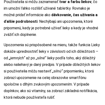
Používatelia si môžu zaznamenať
tvar a farbu liekov
, čo
im umožní ľahko rozlíšiť užívané tabletky. Rovnako je
možné pridať informácie ako
dávkovanie, čas užívania a
ďalšie podrobnosti
. Nechýbajú ani upozornenia, ktoré
pripomenú, kedy je potrebné užívať lieky a kedy je vhodné
zvážiť ich doplnenie.
Upozornenia sú prispôsobené na mieru, takže funkcia Lieky
dokáže uprednostniť lieky v závislosti od ich dôležitosti –
od
„jemných“
až po
„silné“
lieky podľa toho, aký dôležitý
alebo naliehavý je daný predpis. V prípade dôležitých liekov
si používatelia môžu nastaviť
„silnú“
pripomienku, ktorá
zobrazí upozornenie na celej obrazovke smartfónu
spoločne s dlhým zvukovým upozornením. V prípade
doplnkov, ako sú vitamíny, sa zobrazí základná notifikácia,
ktorá nebude používateľa rušiť.