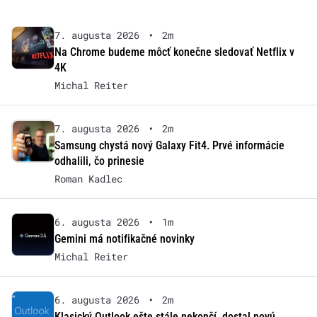
7. augusta 2026
•
2m
Na Chrome budeme môcť konečne sledovať Netflix v
4K
Michal Reiter
7. augusta 2026
•
2m
Samsung chystá nový Galaxy Fit4. Prvé informácie
odhalili, čo prinesie
Roman Kadlec
6. augusta 2026
•
1m
Gemini má notifikačné novinky
Michal Reiter
6. augusta 2026
•
2m
Klasický Outlook ešte stále nekončí, dostal novú