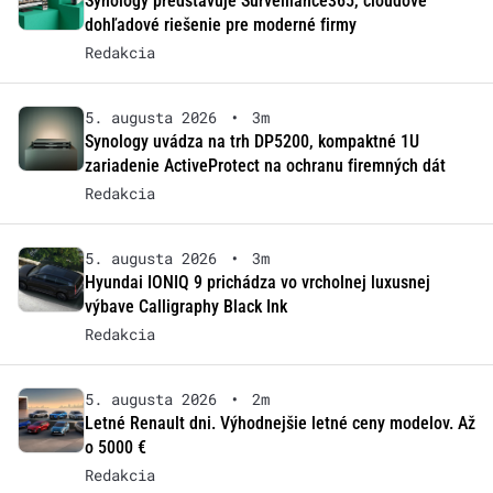
Synology predstavuje Surveillance365, cloudové
dohľadové riešenie pre moderné firmy
Redakcia
5. augusta 2026
•
3m
Synology uvádza na trh DP5200, kompaktné 1U
zariadenie ActiveProtect na ochranu firemných dát
Redakcia
5. augusta 2026
•
3m
Hyundai IONIQ 9 prichádza vo vrcholnej luxusnej
výbave Calligraphy Black Ink
Redakcia
5. augusta 2026
•
2m
Letné Renault dni. Výhodnejšie letné ceny modelov. Až
o 5000 €
Redakcia