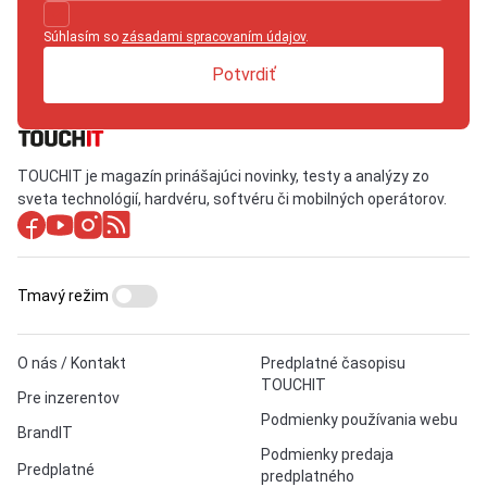
Súhlasím so
zásadami spracovaním údajov
.
Potvrdiť
TOUCHIT je magazín prinášajúci novinky, testy a analýzy zo
sveta technológií, hardvéru, softvéru či mobilných operátorov.
Tmavý režim
O nás / Kontakt
Predplatné časopisu
TOUCHIT
Pre inzerentov
Podmienky používania webu
BrandIT
Podmienky predaja
Predplatné
predplatného