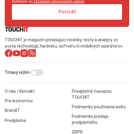
Súhlasím so
zásadami spracovaním údajov
.
Potvrdiť
TOUCHIT je magazín prinášajúci novinky, testy a analýzy zo
sveta technológií, hardvéru, softvéru či mobilných operátorov.
Tmavý režim
O nás / Kontakt
Predplatné časopisu
TOUCHIT
Pre inzerentov
Podmienky používania webu
BrandIT
Podmienky predaja
Predplatné
predplatného
GDPR