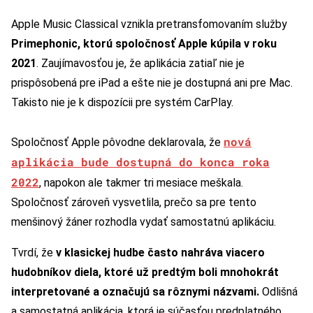
Apple Music Classical vznikla pretransfomovaním služby
Primephonic, ktorú spoločnosť Apple kúpila v roku
2021
. Zaujímavosťou je, že aplikácia zatiaľ nie je
prispôsobená pre iPad a ešte nie je dostupná ani pre Mac.
Takisto nie je k dispozícii pre systém CarPlay.
nová
Spoločnosť Apple pôvodne deklarovala, že
aplikácia bude dostupná do konca roka
2022
, napokon ale takmer tri mesiace meškala.
Spoločnosť zároveň vysvetlila, prečo sa pre tento
menšinový žáner rozhodla vydať samostatnú aplikáciu.
Tvrdí, že
v klasickej hudbe často nahráva viacero
hudobníkov diela, ktoré už predtým boli mnohokrát
interpretované a označujú sa rôznymi názvami.
Odlišná
a samostatná aplikácia, ktorá je súčasťou predplatného