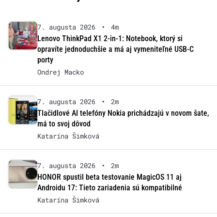
7. augusta 2026
•
4m
Lenovo ThinkPad X1 2-in-1: Notebook, ktorý si
opravíte jednoduchšie a má aj vymeniteľné USB-C
porty
Ondrej Macko
7. augusta 2026
•
2m
Tlačidlové AI telefóny Nokia prichádzajú v novom šate,
má to svoj dôvod
Katarína Šimková
7. augusta 2026
•
2m
HONOR spustil beta testovanie MagicOS 11 aj
Androidu 17: Tieto zariadenia sú kompatibilné
Katarína Šimková