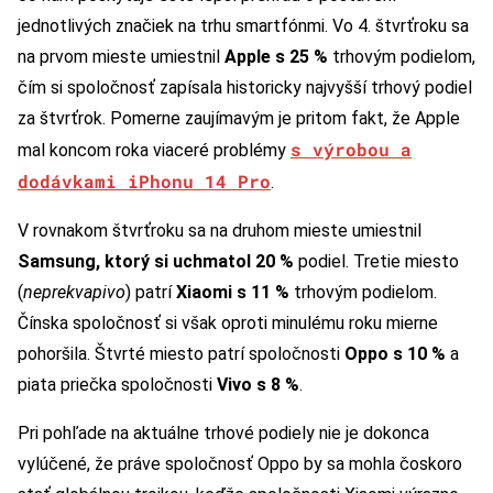
jednotlivých značiek na trhu smartfónmi. Vo 4. štvrťroku sa
na prvom mieste umiestnil
Apple s 25 %
trhovým podielom,
čím si spoločnosť zapísala historicky najvyšší trhový podiel
za štvrťrok. Pomerne zaujímavým je pritom fakt, že Apple
s výrobou a
mal koncom roka viaceré problémy
dodávkami iPhonu 14 Pro
.
V rovnakom štvrťroku sa na druhom mieste umiestnil
Samsung, ktorý si uchmatol 20 %
podiel. Tretie miesto
(
neprekvapivo
) patrí
Xiaomi s 11 %
trhovým podielom.
Čínska spoločnosť si však oproti minulému roku mierne
pohoršila. Štvrté miesto patrí spoločnosti
Oppo s 10 %
a
piata priečka spoločnosti
Vivo s 8 %
.
Pri pohľade na aktuálne trhové podiely nie je dokonca
vylúčené, že práve spoločnosť Oppo by sa mohla čoskoro