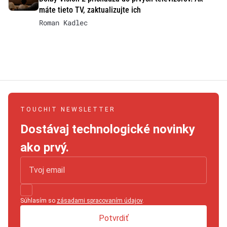
máte tieto TV, zaktualizujte ich
Roman Kadlec
TOUCHIT NEWSLETTER
Dostávaj technologické novinky
ako prvý.
Súhlasím so
zásadami spracovaním údajov
.
Potvrdiť