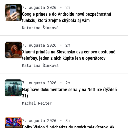
7. augusta 2026
•
2m
Google prinesie do Androidu novú bezpečnostnú
funkciu, ktorá zrejme chýbala aj vám
Katarína Šimková
7. augusta 2026
•
2m
Xiaomi prináša na Slovensko dva cenovo dostupné
telefóny, jeden z nich kúpite len u operátorov
Katarína Šimková
7. augusta 2026
•
2m
Napínavé dokumentárne seriály na Netflixe (týždeň
31)
Michal Reiter
7. augusta 2026
•
3m
Dolby Vision 2 prichádza do prvých televízorov. Ak