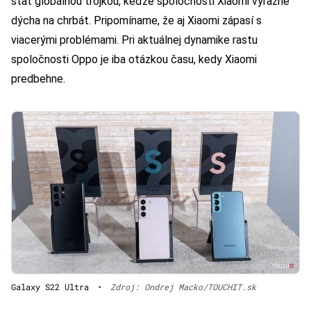
stať globálnou trojkou, keďže spoločnosti Xiaomi výrazne
dýcha na chrbát. Pripomíname, že aj Xiaomi zápasí s
viacerými problémami. Pri aktuálnej dynamike rastu
spoločnosti Oppo je iba otázkou času, kedy Xiaomi
predbehne.
Galaxy S22 Ultra
•
Zdroj: Ondrej Macko/TOUCHIT.sk