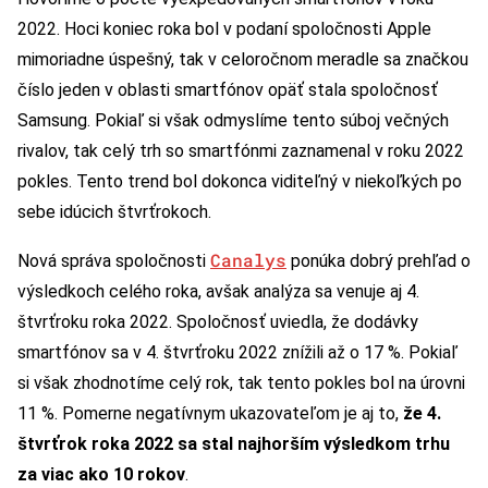
2022. Hoci koniec roka bol v podaní spoločnosti Apple
mimoriadne úspešný, tak v celoročnom meradle sa značkou
číslo jeden v oblasti smartfónov opäť stala spoločnosť
Samsung. Pokiaľ si však odmyslíme tento súboj večných
rivalov, tak celý trh so smartfónmi zaznamenal v roku 2022
pokles. Tento trend bol dokonca viditeľný v niekoľkých po
sebe idúcich štvrťrokoch.
Canalys
Nová správa spoločnosti
ponúka dobrý prehľad o
výsledkoch celého roka, avšak analýza sa venuje aj 4.
štvrťroku roka 2022. Spoločnosť uviedla, že dodávky
smartfónov sa v 4. štvrťroku 2022 znížili až o 17 %. Pokiaľ
si však zhodnotíme celý rok, tak tento pokles bol na úrovni
11 %. Pomerne negatívnym ukazovateľom je aj to,
že 4.
štvrťrok roka 2022 sa stal najhorším výsledkom trhu
za viac ako 10 rokov
.