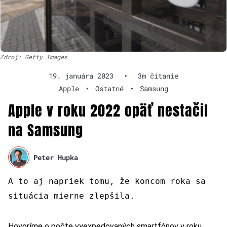
Zdroj: Getty Images
19. januára 2023
•
3m čítanie
Apple
•
Ostatné
•
Samsung
Apple v roku 2022 opäť nestačil
na Samsung
Peter Hupka
A to aj napriek tomu, že koncom roka sa
situácia mierne zlepšila.
Hovoríme o počte vyexpedovaných smartfónov v roku