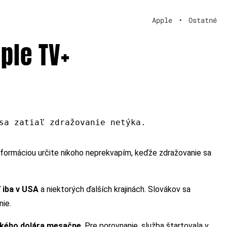
Apple
•
Ostatné
ple TV+
sa zatiaľ zdražovanie netýka.
nformáciou určite nikoho neprekvapím, keďže zdražovanie sa
ľ iba v USA
a niektorých ďalších krajinách. Slovákov sa
nie.
ckého dolára mesačne
. Pre porovnanie, služba štartovala v