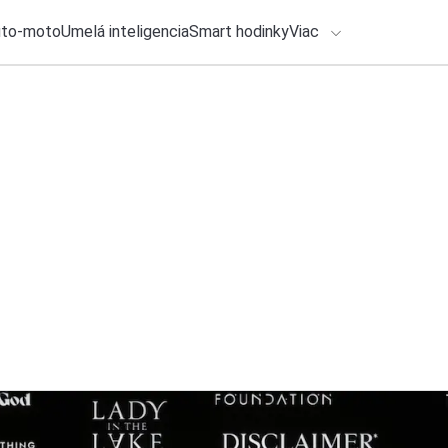
uto-moto
Umelá inteligencia
Smart hodinky
Viac
HLO BY VÁS ZAUJÍMAŤ
lačové správy
7. augusta 2026
•
2m
ADÁVANIA
Napínavé dokumentá
Michal Reiter
Zadajte frázu pre vyhľadanie