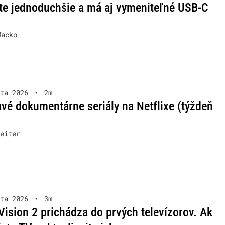
te jednoduchšie a má aj vymeniteľné USB-C
Macko
ta 2026
•
2m
vé dokumentárne seriály na Netflixe (týždeň
eiter
ta 2026
•
3m
Vision 2 prichádza do prvých televízorov. Ak