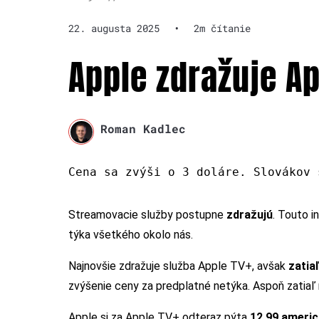
22. augusta 2025
•
2m čítanie
Apple zdražuje Ap
Roman Kadlec
Cena sa zvýši o 3 doláre. Slovákov 
Streamovacie služby postupne
zdražujú
. Touto i
týka všetkého okolo nás.
Najnovšie zdražuje služba Apple TV+, avšak
zatia
zvýšenie ceny za predplatné netýka. Aspoň zatiaľ 
Apple si za Apple TV+ odteraz pýta
12,99 ameri