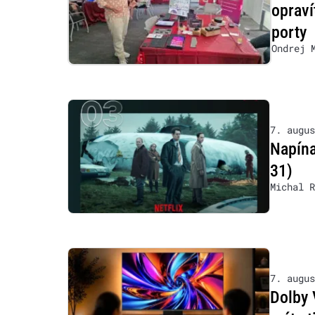
opraví
porty
Ondrej 
7. augus
Napína
31)
Michal R
7. augus
Dolby 