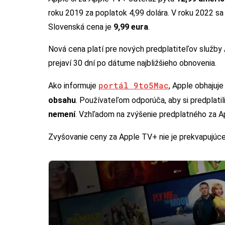
roku 2019 za poplatok 4,99 dolára. V roku 2022 sa z
Slovenská cena je
9,99 eura
.
Nová cena platí pre nových predplatiteľov služby 
prejaví 30 dní po dátume najbližšieho obnovenia.
portál 9to5Mac
Ako informuje
, Apple obhajuj
obsahu
. Používateľom odporúča, aby si predplatil
nemení
. Vzhľadom na zvýšenie predplatného za A
Zvyšovanie ceny za Apple TV+ nie je prekvapujúce