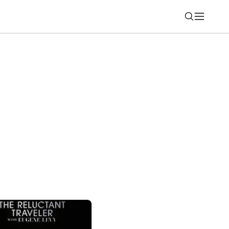
Nájsť
rne seriály na Netflixe (týždeň 31)