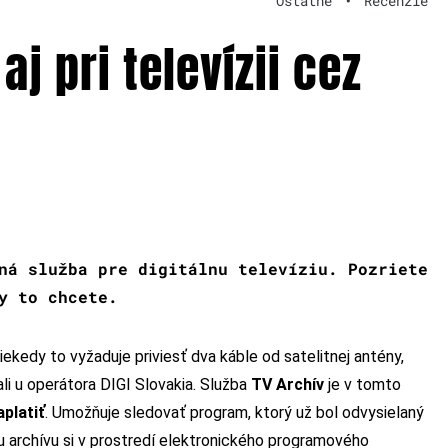
Ostatné
•
Recenzie
aj pri televízii cez
ná služba pre digitálnu televíziu. Pozriete
y to chcete.
niekedy to vyžaduje priviesť dva káble od satelitnej antény,
ali u operátora DIGI Slovakia. Služba
TV Archív
je v tomto
platiť
. Umožňuje sledovať program, ktorý už bol odvysielaný
 archívu si v prostredí elektronického programového