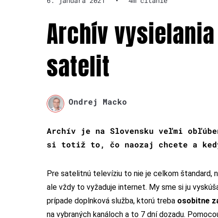
6. januára 2021
•
4m čítanie
Archív vysielania 
satelit
Ondrej Macko
Archív je na Slovensku veľmi obľúbe
si totiž to, čo naozaj chcete a ked
Pre satelitnú televíziu to nie je celkom štandard, 
ale vždy to vyžaduje internet. My sme si ju vyskúš
prípade doplnková služba, ktorú treba
osobitne za
na vybraných kanáloch a to 7 dní dozadu. Pomocou