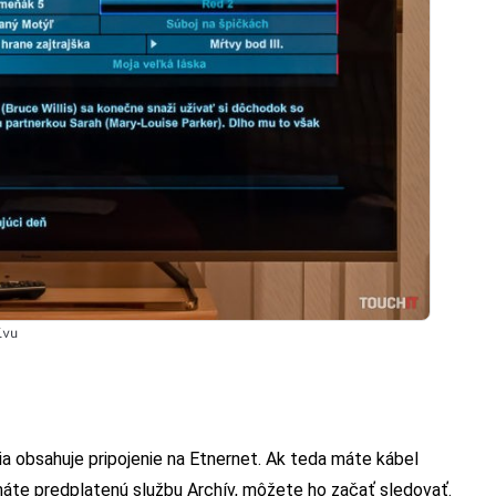
ívu
ia obsahuje pripojenie na Etnernet. Ak teda máte kábel
 máte predplatenú službu Archív, môžete ho začať sledovať.