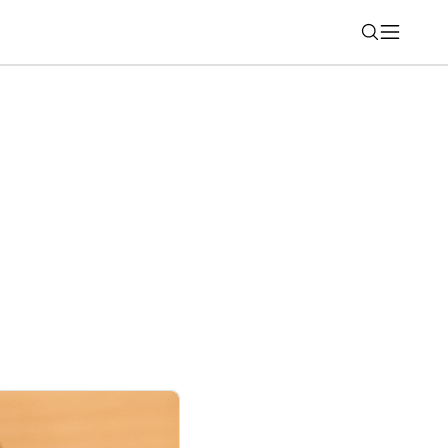
Nájsť
eľké odhalenie UFO (rebríček 30)