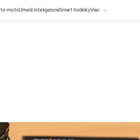
uto-moto
Umelá inteligencia
Smart hodinky
Viac
HLO BY VÁS ZAUJÍMAŤ
lačové správy
29. júla 2026
•
2m
ADÁVANIA
Filmová Odysea a v
Michal Reiter
Zadajte frázu pre vyhľadanie