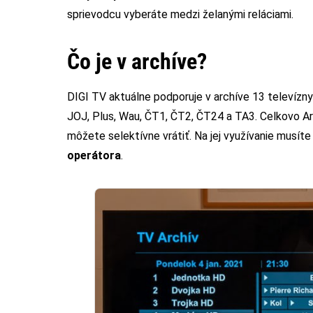
sprievodcu vyberáte medzi želanými reláciami.
Čo je v archíve?
DIGI TV aktuálne podporuje v archíve 13 televíznyc
JOJ, Plus, Wau, ČT1, ČT2, ČT24 a TA3. Celkovo Ar
môžete selektívne vrátiť. Na jej využívanie musít
operátora
.