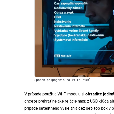
Spôsob pripojenia na Wi-Fi sieť
V prípade použitia Wi-Fi modulu si
obsadíte jediný
chcete prehrať nejaké relácie napr. z USB kľúča al
prípade satelitného vysielania cez set-top box v