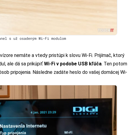
anel s už osadeným Wi-Fi modulom
ízore nemáte a vtedy pristúpi k slovu Wi-Fi. Prijímač, ktorý
l, ale dá sa prikúpiť
Wi-Fi v podobe USB kľúča
. Ten potom
pôsob pripojenia. Následne zadáte heslo do vašej domácej Wi-