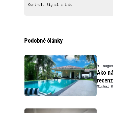
Control, Signal a iné.
Podobné články
9. augus
Ako ná
recen
Michal R