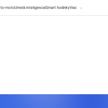
uto-moto
Umelá inteligencia
Smart hodinky
Viac
HLO BY VÁS ZAUJÍMAŤ
lačové správy
27. júla 2026
•
3m
ADÁVANIA
Ktoré mobily kupujú
operátorov
Zadajte frázu pre vyhľadanie
Roman Kadlec