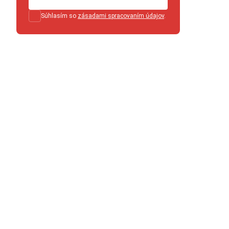
Súhlasím so
zásadami spracovaním údajov
.