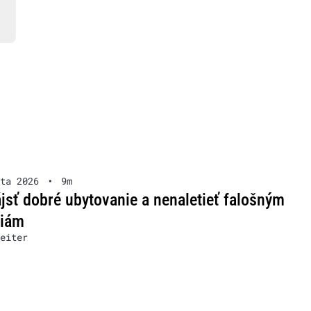
ta 2026
•
9m
jsť dobré ubytovanie a nenaletieť falošným
ziám
eiter