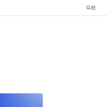
Nájsť
 Slováci najviac? Pozrite si rebríček