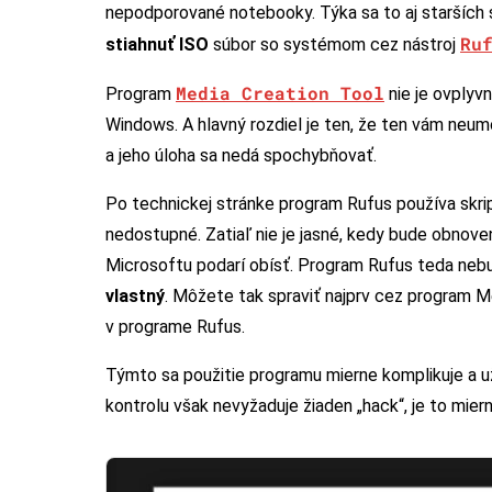
nepodporované notebooky. Týka sa to aj starších
Ru
stiahnuť ISO
súbor so systémom cez nástroj
Media Creation Tool
Program
nie je ovplyvn
Windows. A hlavný rozdiel je ten, že ten vám neum
a jeho úloha sa nedá spochybňovať.
Po technickej stránke program Rufus používa skrip
nedostupné. Zatiaľ nie je jasné, kedy bude obnove
Microsoftu podarí obísť. Program Rufus teda neb
vlastný
. Môžete tak spraviť najprv cez program M
v programe Rufus.
Týmto sa použitie programu mierne komplikuje a už 
kontrolu však nevyžaduje žiaden „hack“, je to mie