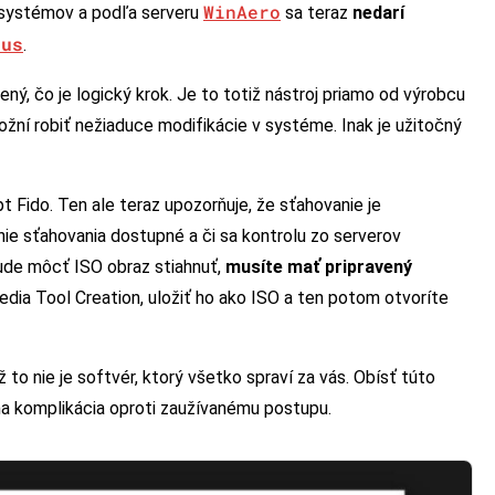
WinAero
 systémov a podľa serveru
sa teraz
nedarí
fus
.
ený, čo je logický krok. Je to totiž nástroj priamo od výrobcu
ožní robiť nežiaduce modifikácie v systéme. Inak je užitočný
t Fido. Ten ale teraz upozorňuje, že sťahovanie je
nie sťahovania dostupné a či sa kontrolu zo serverov
ude môcť ISO obraz stiahnuť,
musíte mať pripravený
edia Tool Creation, uložiť ho ako ISO a ten potom otvoríte
to nie je softvér, ktorý všetko spraví za vás. Obísť túto
rna komplikácia oproti zaužívanému postupu.