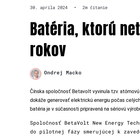
30. apríla 2024
•
2m čítanie
Batéria, ktorú ne
rokov
Ondrej Macko
Čínska spoločnosť Betavolt vyvinula tzv. atómovú 
dokáže generovať elektrickú energiu počas celých 5
batéria je v súčasnosti pripravená na sériovú výrob
Spoločnosť BetaVolt New Energy Tech
do pilotnej fázy smerujúcej k zaved