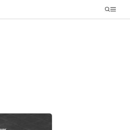
Nájsť
s, Toy Story 5 asi nezaujal (rebríček 29)