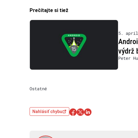
Prečítajte si tiež
5. apríl
Androi
výdrž 
Peter Hu
Ostatné
Nahlásiť chybu