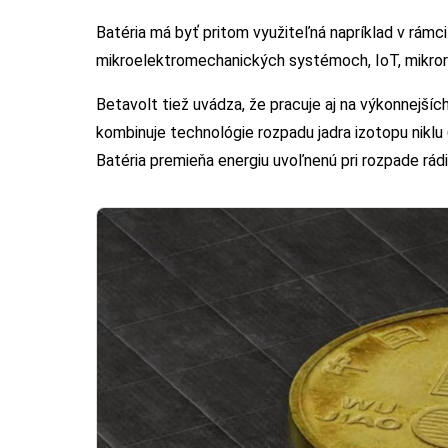
Batéria má byť pritom využiteľná napríklad v rámci
mikroelektromechanických systémoch, IoT, mikror
Betavolt tiež uvádza, že pracuje aj na výkonnejší
kombinuje technológie rozpadu jadra izotopu nikl
Batéria premieňa energiu uvoľnenú pri rozpade rádi