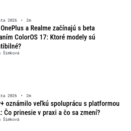
sta 2026
•
2m
OnePlus a Realme začínajú s beta
aním ColorOS 17: Ktoré modely sú
ibilné?
a Šimková
sta 2026
•
2m
+ oznámilo veľkú spoluprácu s platformou
: Čo prinesie v praxi a čo sa zmení?
a Šimková