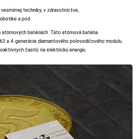
 vesmírnej techniky, v zdravotníctve,
obotike a pod.
ch atómových batériách. Táto atómová batéria
u 63 a 4. generácie diamantového polovodičového modulu.
oaktívnych častíc na elektrickú energiu.