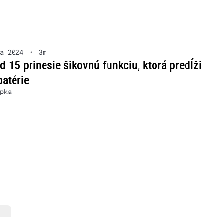
a 2024
•
3m
d 15 prinesie šikovnú funkciu, ktorá predĺži
batérie
pka