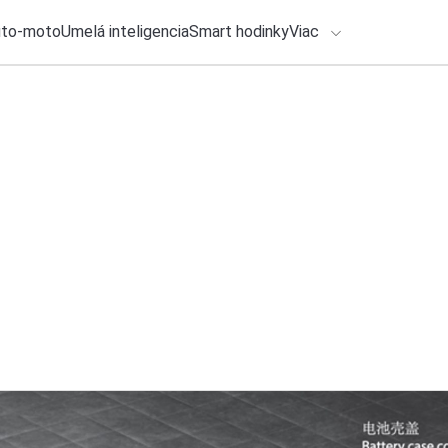
uto-moto
Umelá inteligencia
Smart hodinky
Viac
HLO BY VÁS ZAUJÍMAŤ
lačové správy
24. júla 2026
•
2m
ADÁVANIA
Vedie film Backroom
Michal Reiter
Zadajte frázu pre vyhľadanie