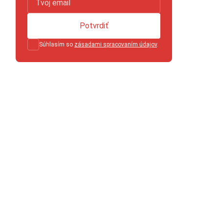
Potvrdiť
Súhlasím so
zásadami spracovaním údajov
.