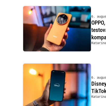
6. augu
OPPO, 
testov
kompat
Katarín
6. augu
Disney
TikTok
Katarín