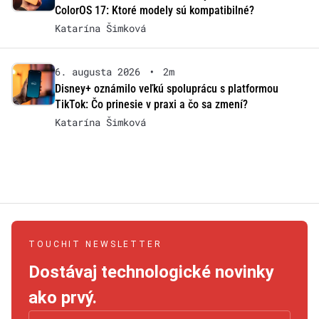
ColorOS 17: Ktoré modely sú kompatibilné?
Katarína Šimková
6. augusta 2026
•
2m
Disney+ oznámilo veľkú spoluprácu s platformou
TikTok: Čo prinesie v praxi a čo sa zmení?
Katarína Šimková
TOUCHIT NEWSLETTER
Dostávaj technologické novinky
ako prvý.