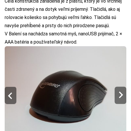
Celá konštrukcia zariadenia je z plastu, ktorý je vo vrchnej
časti zdrsnený a na dotyk veľmi príjemný. Tlačidlá, ako aj
rolovacie koliesko sa pohybujú veľmi ľahko. Tlačidlá sú
navyše prehĺbené a prsty do nich prirodzene pasujú.
V Balení sa nachádza samotná myš, nanoUSB prijímač, 2 ×
AAA batéria a používateľský návod.