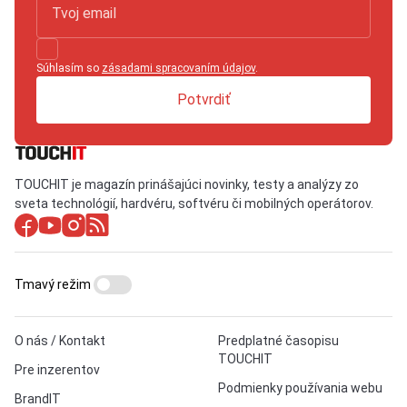
Súhlasím so
zásadami spracovaním údajov
.
Potvrdiť
TOUCHIT je magazín prinášajúci novinky, testy a analýzy zo
sveta technológií, hardvéru, softvéru či mobilných operátorov.
Tmavý režim
O nás / Kontakt
Predplatné časopisu
TOUCHIT
Pre inzerentov
Podmienky používania webu
BrandIT