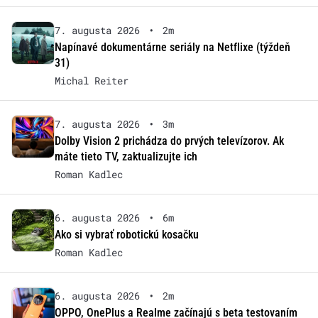
7. augusta 2026
•
2m
Napínavé dokumentárne seriály na Netflixe (týždeň
31)
Michal Reiter
7. augusta 2026
•
3m
Dolby Vision 2 prichádza do prvých televízorov. Ak
máte tieto TV, zaktualizujte ich
Roman Kadlec
6. augusta 2026
•
6m
Ako si vybrať robotickú kosačku
Roman Kadlec
6. augusta 2026
•
2m
OPPO, OnePlus a Realme začínajú s beta testovaním