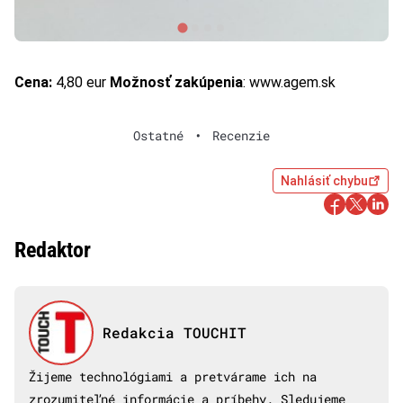
Cena:
4,80 eur
Možnosť zakúpenia
:
www.agem.sk
Ostatné
•
Recenzie
Nahlásiť chybu
Redaktor
Redakcia TOUCHIT
Žijeme technológiami a pretvárame ich na
zrozumiteľné informácie a príbehy. Sledujeme