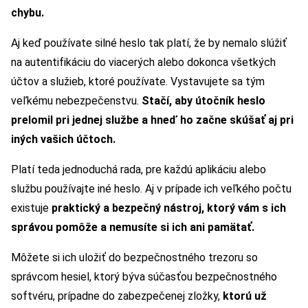
chybu.
Aj keď používate silné heslo tak platí, že by nemalo slúžiť
na autentifikáciu do viacerých alebo dokonca všetkých
účtov a služieb, ktoré používate. Vystavujete sa tým
veľkému nebezpečenstvu.
Stačí, aby útočník heslo
prelomil pri jednej službe a hneď ho začne skúšať aj pri
iných vašich účtoch.
Platí teda jednoduchá rada, pre každú aplikáciu alebo
službu používajte iné heslo. Aj v prípade ich veľkého počtu
existuje
praktický a bezpečný nástroj, ktorý vám s ich
správou pomôže a nemusíte si ich ani pamätať.
Môžete si ich uložiť do bezpečnostného trezoru so
správcom hesiel, ktorý býva súčasťou bezpečnostného
softvéru, prípadne do zabezpečenej zložky,
ktorú už