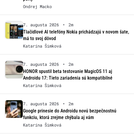
Ondrej Macko
7. augusta 2026
•
2m
Tlačidlové AI telefóny Nokia prichádzajú v novom šate,
má to svoj dôvod
Katarína Šimková
7. augusta 2026
•
2m
HONOR spustil beta testovanie MagicOS 11 aj
Androidu 17: Tieto zariadenia sú kompatibilné
Katarína Šimková
7. augusta 2026
•
2m
Google prinesie do Androidu novú bezpečnostnú
funkciu, ktorá zrejme chýbala aj vám
Katarína Šimková