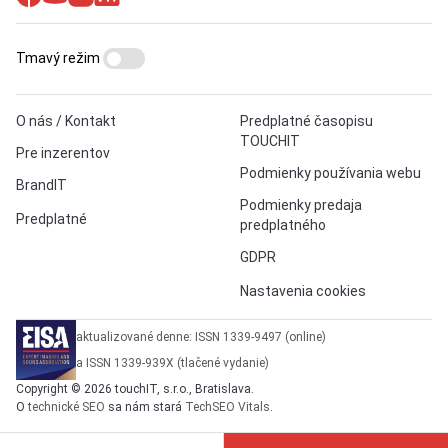
Tmavý režim
O nás / Kontakt
Predplatné časopisu
TOUCHIT
Pre inzerentov
Podmienky používania webu
BrandIT
Podmienky predaja
Predplatné
predplatného
GDPR
Nastavenia cookies
aktualizované denne: ISSN 1339-9497 (online)
a ISSN 1339-939X (tlačené vydanie)
Copyright © 2026 touchIT, s.r.o., Bratislava.
O
technické SEO
sa nám stará
TechSEO Vitals
.