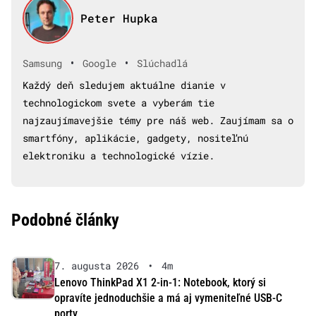
Peter Hupka
•
•
Samsung
Google
Slúchadlá
Každý deň sledujem aktuálne dianie v
technologickom svete a vyberám tie
najzaujímavejšie témy pre náš web. Zaujímam sa o
smartfóny, aplikácie, gadgety, nositeľnú
elektroniku a technologické vízie.
Podobné články
7. augusta 2026
•
4m
Lenovo ThinkPad X1 2-in-1: Notebook, ktorý si
opravíte jednoduchšie a má aj vymeniteľné USB-C
porty