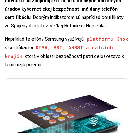
Rovnako sa zaujímajte o to, či a od akých národných
úradov kybernetickej bezpečnosti má daný telefón
certifikáciu
. Dobrým indikátorom sú napríklad certifikáty
zo Spojených štátov, Veľkej Británie či Nemecka.
platformu Knox
Napríklad telefóny Samsung využívajú
DISA, BSI, ANSSI a ďalších
s certifikáciou
krajín
, ktorá v oblasti bezpečnosti patrí celosvetovo k
tomu najlepšiemu.