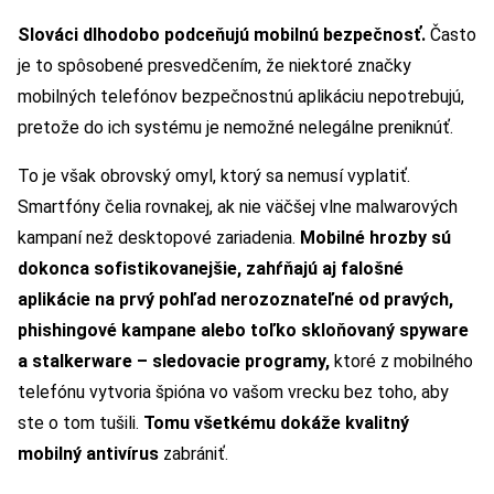
Slováci dlhodobo podceňujú mobilnú bezpečnosť.
Často
je to spôsobené presvedčením, že niektoré značky
mobilných telefónov bezpečnostnú aplikáciu nepotrebujú,
pretože do ich systému je nemožné nelegálne preniknúť.
To je však obrovský omyl, ktorý sa nemusí vyplatiť.
Smartfóny čelia rovnakej, ak nie väčšej vlne malwarových
kampaní než desktopové zariadenia.
Mobilné hrozby sú
dokonca sofistikovanejšie, zahŕňajú aj falošné
aplikácie na prvý pohľad nerozoznateľné od pravých,
phishingové kampane alebo toľko skloňovaný spyware
a stalkerware – sledovacie programy,
ktoré z mobilného
telefónu vytvoria špióna vo vašom vrecku bez toho, aby
ste o tom tušili.
Tomu všetkému dokáže kvalitný
mobilný antivírus
zabrániť.