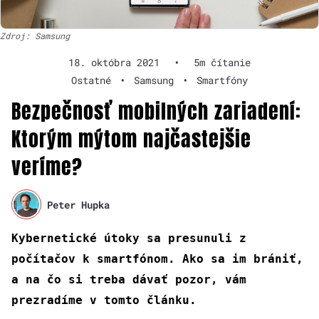
Zdroj: Samsung
18. októbra 2021
•
5m čítanie
Ostatné
•
Samsung
•
Smartfóny
Bezpečnosť mobilných zariadení:
Ktorým mýtom najčastejšie
veríme?
Peter Hupka
Kybernetické útoky sa presunuli z
počítačov k smartfónom. Ako sa im brániť,
a na čo si treba dávať pozor, vám
prezradíme v tomto článku.