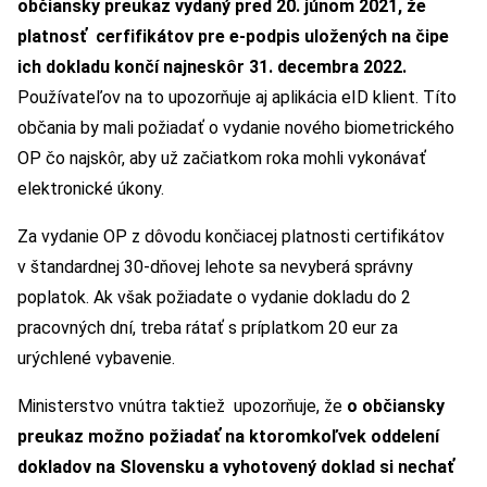
občiansky preukaz vydaný pred 20. júnom 2021, že
platnosť cerfifikátov pre e-podpis uložených na čipe
ich dokladu končí najneskôr 31. decembra 2022.
Používateľov na to upozorňuje aj aplikácia eID klient. Títo
občania by mali požiadať o vydanie nového biometrického
OP čo najskôr, aby už začiatkom roka mohli vykonávať
elektronické úkony.
Za vydanie OP z dôvodu končiacej platnosti certifikátov
v štandardnej 30-dňovej lehote sa nevyberá správny
poplatok. Ak však požiadate o vydanie dokladu do 2
pracovných dní, treba rátať s príplatkom 20 eur za
urýchlené vybavenie.
Ministerstvo vnútra taktiež upozorňuje, že
o občiansky
preukaz možno požiadať na ktoromkoľvek oddelení
dokladov na Slovensku a vyhotovený doklad si nechať