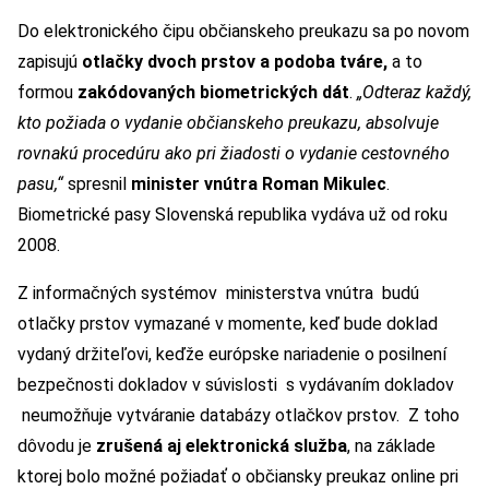
Do elektronického čipu občianskeho preukazu sa po novom
zapisujú
otlačky dvoch prstov a podoba tváre,
a to
formou
zakódovaných biometrických dát
.
„Odteraz každý,
kto požiada o vydanie občianskeho preukazu, absolvuje
rovnakú procedúru ako pri žiadosti o vydanie cestovného
pasu,“
spresnil
minister vnútra Roman Mikulec
.
Biometrické pasy Slovenská republika vydáva už od roku
2008.
Z informačných systémov ministerstva vnútra budú
otlačky prstov vymazané v momente, keď bude doklad
vydaný držiteľovi, keďže európske nariadenie o posilnení
bezpečnosti dokladov v súvislosti s vydávaním dokladov
neumožňuje vytváranie databázy otlačkov prstov. Z toho
dôvodu je
zrušená aj elektronická služba
, na základe
ktorej bolo možné požiadať o občiansky preukaz online pri