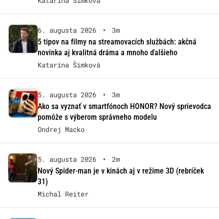
Katarína Šimková
6. augusta 2026
•
3m
5 tipov na filmy na streamovacích službách: akčná
novinka aj kvalitná dráma a mnoho ďalšieho
Katarína Šimková
5. augusta 2026
•
3m
Ako sa vyznať v smartfónoch HONOR? Nový sprievodca
pomôže s výberom správneho modelu
Ondrej Macko
5. augusta 2026
•
2m
Nový Spider-man je v kinách aj v režime 3D (rebríček
31)
Michal Reiter