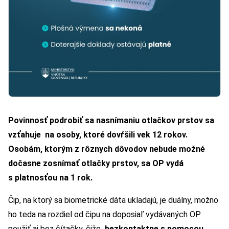
Povinnosť podrobiť sa nasnímaniu otlačkov prstov sa
vzťahuje na osoby, ktoré dovŕšili vek 12 rokov.
Osobám, ktorým z rôznych dôvodov nebude možné
dočasne zosnímať otlačky prstov, sa OP vydá
s platnosťou na 1 rok.
Čip, na ktorý sa biometrické dáta ukladajú, je duálny, možno
ho teda na rozdiel od čipu na doposiaľ vydávaných OP
použiť aj bez čítačky, čiže
bezkontaktne s pomocou