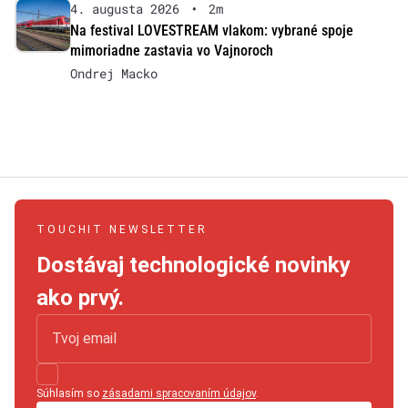
4. augusta 2026
•
2m
Na festival LOVESTREAM vlakom: vybrané spoje
mimoriadne zastavia vo Vajnoroch
Ondrej Macko
TOUCHIT NEWSLETTER
Dostávaj technologické novinky
ako prvý.
Súhlasím so
zásadami spracovaním údajov
.