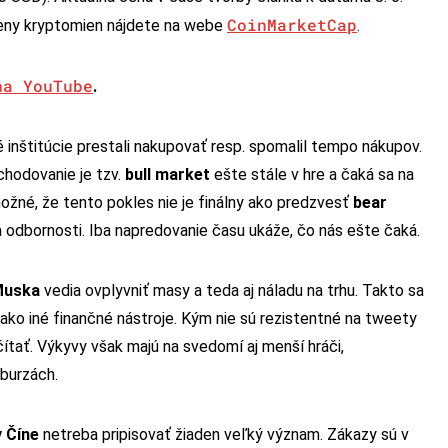
CoinMarketCap
ceny kryptomien nájdete na webe
.
na YouTube
.
inštitúcie prestali nakupovať resp. spomalil tempo nákupov.
chodovanie je tzv.
bull market
ešte stále v hre a čaká sa na
ožné, že tento pokles nie je finálny ako predzvesť
bear
 odbornosti. Iba napredovanie času ukáže, čo nás ešte čaká.
Muska
vedia ovplyvniť masy a teda aj náladu na trhu. Takto sa
ko iné finančné nástroje. Kým nie sú rezistentné na tweety
ať. Výkyvy však majú na svedomí aj menší hráči,
 burzách.
 Číne
netreba pripisovať žiaden veľký význam. Zákazy sú v