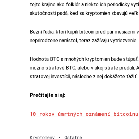
tejto krajine ako folklór a niekto ich periodicky vy
skutočnosti padá, keď sa kryptomien zbavujú veľkí 
Bežní ľudia, ktorí kúpili bitcoin pred pár mesiacm
neprirodzene narástol, teraz zažívajú vytriezvenie.
Hodnota BTC a mnohých kryptomien bude stúpať
možno stratové BTC, alebo v akej strate predali. 
stratovej investícii, následne z nej dokážete ťažiť.
Prečítajte si aj:
10 rokov úmrtných oznámení bitcoinu
Kryptomeny
•
Ostatné