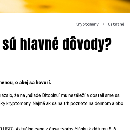
Kryptomeny
•
Ostatné
é sú hlavné dôvody?
menou, o akej sa hovorí.
ázalo, že na „nálade Bitcoinu“ mu nezáleží a dostali sme sa
tky kryptomeny. Najmä ak sa na trh pozriete na dennom alebo
 USD). Aktuálna cena v čase tvorby článku k dátumu 8. 6.