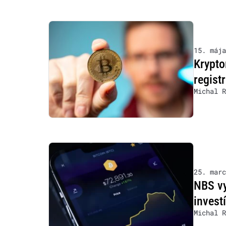
15. mája
Krypto
regist
Michal R
25. marc
NBS vy
invest
Michal R