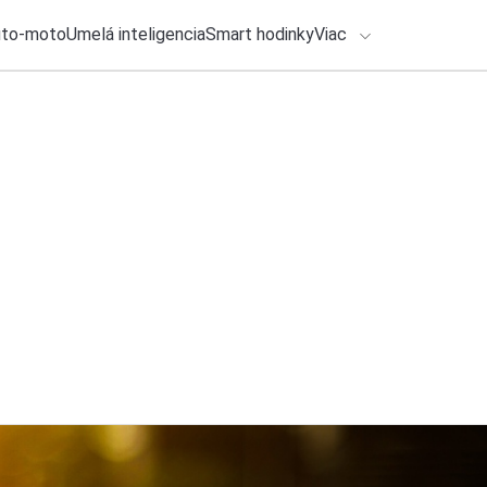
uto-moto
Umelá inteligencia
Smart hodinky
Viac
HLO BY VÁS ZAUJÍMAŤ
lačové správy
5. augusta 2026
•
2m
ADÁVANIA
Nový Spider-man je 
Michal Reiter
Zadajte frázu pre vyhľadanie