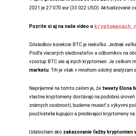
2021 je 27 070 eur (33 022 USD). Aktualizované 
kryptomenách 
Pozrite si aj na naše video o
Dôsledkov korekcie BTC je niekoľko. Jednak veľké 
Podľa viacerých sledovateľov a odborníkov na ob
vzostup BTC ale aj iných kryptomien. Je celkom m
marketu
. Trh je však v mnohom odolný analýzam a
Nepríjemné na tomto celom je, že
tweety Elona 
vlastne kryptomeny dostávajú na podobnú úroveň a
známych osobností, budeme musieť s výkyvmi počít
používatelia kupujúci a predávajúci kryptomeny na
Udalostiam ako
zakazovanie ťažby kryptomien v