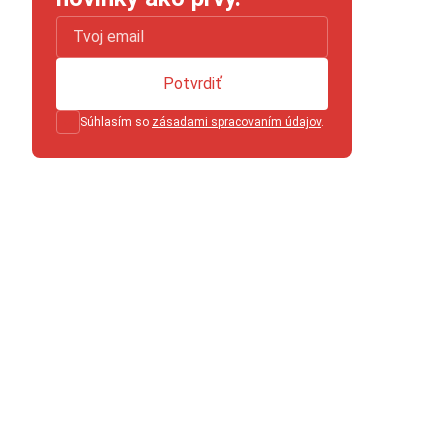
Potvrdiť
Súhlasím so
zásadami spracovaním údajov
.