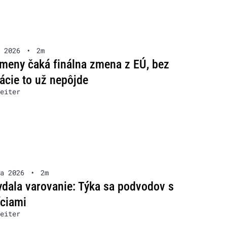
 2026
•
2m
meny čaká finálna zmena z EÚ, bez
rácie to už nepôjde
eiter
a 2026
•
2m
dala varovanie: Týka sa podvodov s
íciami
eiter