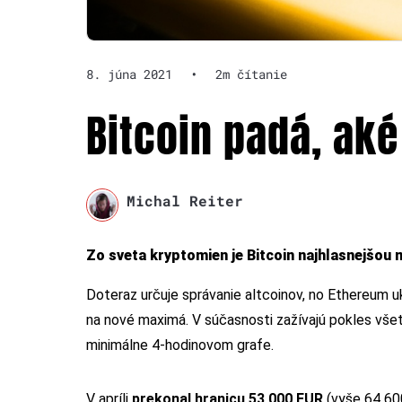
8. júna 2021
•
2m čítanie
Bitcoin padá, ak
Michal Reiter
Zo sveta kryptomien je Bitcoin najhlasnejšou 
Doteraz určuje správanie altcoinov, no Ethereum uk
na nové maximá. V súčasnosti zažívajú pokles vše
minimálne 4-hodinovom grafe.
V apríli
prekonal hranicu 53 000 EUR
(vyše 64 600