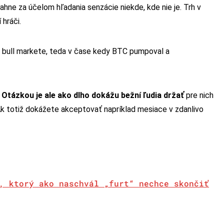
tiahne za účelom hľadania senzácie niekde, kde nie je. Trh v
hráči.
i v bull markete, teda v čase kedy BTC pumpoval a
.
Otázkou je ale ako dlho dokážu bežní ľudia držať
pre nich
Ak totiž dokážete akceptovať napríklad mesiace v zdanlivo
, ktorý ako naschvál „furt“ nechce skončiť