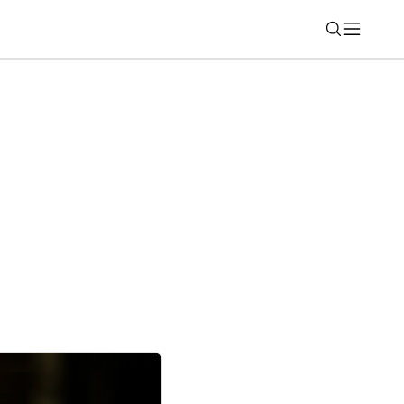
Nájsť
v kinách aj v režime 3D (rebríček 31)