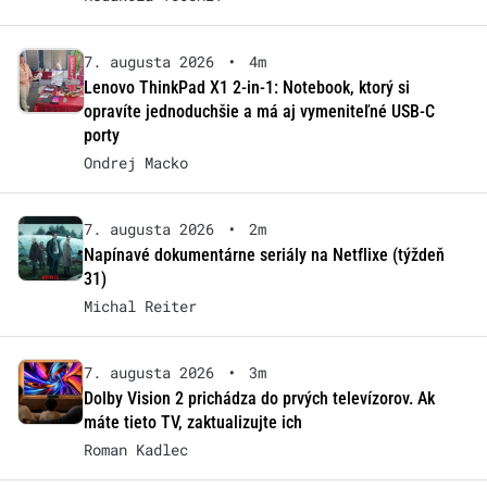
7. augusta 2026
•
4m
Lenovo ThinkPad X1 2-in-1: Notebook, ktorý si
opravíte jednoduchšie a má aj vymeniteľné USB-C
porty
Ondrej Macko
7. augusta 2026
•
2m
Napínavé dokumentárne seriály na Netflixe (týždeň
31)
Michal Reiter
7. augusta 2026
•
3m
Dolby Vision 2 prichádza do prvých televízorov. Ak
máte tieto TV, zaktualizujte ich
Roman Kadlec