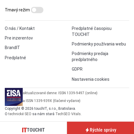
Tmavý režim
O nás / Kontakt
Predplatné časopisu
TOUCHIT
Pre inzerentov
Podmienky používania webu
BrandIT
Podmienky predaja
Predplatné
predplatného
GDPR
Nastavenia cookies
aktualizované denne: ISSN 1339-9497 (online)
a ISSN 1339-939X (tlačené vydanie)
Copyright © 2026 touchIT, s.r.o., Bratislava.
O
technické SEO
sa nám stará
TechSEO Vitals
.
TOUCHIT
Rýchle správy