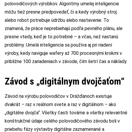
polovodičových výrobkov. Algoritmy umelej inteligencie
môžu tiež presne predpovedať, či a kedy výrobný stroj
alebo robot potrebuje údržbu alebo nastavenie. To
znamená, že práce neprebiehajú podľa pevného plánu, ale
presne vtedy, keď je to potrebné – a včas, než nastanú
problémy. Umelá inteligencia sa používa aj pri riadení
výroby, kedy naviguje wafery až 700 procesnými krokmi v
približne 100 zariadeniach v závode, čím šetrí čas a náklady.
Závod s „digitálnym dvojčaťom“
Závod na výrobu polovodičov v Drážďanoch existuje
dvakrát – raz v reálnom svete a raz v digitálnom – ako
„digitálne dvojča“. Všetky časti továrne a všetky relevantné
konštrukčné údaje celého polovodičového závodu boli v
priebehu fázy výstavby digitálne zaznamenané a