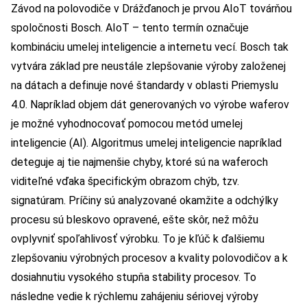
Závod na polovodiče v Drážďanoch je prvou AIoT továrňou
spoločnosti Bosch. AIoT – tento termín označuje
kombináciu umelej inteligencie a internetu vecí. Bosch tak
vytvára základ pre neustále zlepšovanie výroby založenej
na dátach a definuje nové štandardy v oblasti Priemyslu
4.0. Napríklad objem dát generovaných vo výrobe waferov
je možné vyhodnocovať pomocou metód umelej
inteligencie (AI). Algoritmus umelej inteligencie napríklad
deteguje aj tie najmenšie chyby, ktoré sú na waferoch
viditeľné vďaka špecifickým obrazom chýb, tzv.
signatúram. Príčiny sú analyzované okamžite a odchýlky
procesu sú bleskovo opravené, ešte skôr, než môžu
ovplyvniť spoľahlivosť výrobku. To je kľúč k ďalšiemu
zlepšovaniu výrobných procesov a kvality polovodičov a k
dosiahnutiu vysokého stupňa stability procesov. To
následne vedie k rýchlemu zahájeniu sériovej výroby