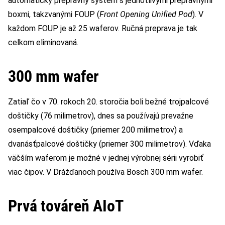
automatický prepravný systém s jednotlivými prepravnými
boxmi, takzvanými FOUP (
Front Opening Unified Pod
). V
každom FOUP je až 25 waferov. Ručná preprava je tak
celkom eliminovaná.
300 mm wafer
Zatiaľ čo v 70. rokoch 20. storočia boli bežné trojpalcové
doštičky (76 milimetrov), dnes sa používajú prevažne
osempalcové doštičky (priemer 200 milimetrov) a
dvanásťpalcové doštičky (priemer 300 milimetrov). Vďaka
väčším waferom je možné v jednej výrobnej sérii vyrobiť
viac čipov. V Drážďanoch používa Bosch 300 mm wafer.
Prvá továreň AIoT