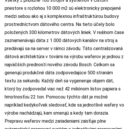
Všetky z približne 100 strojov a systémov v čistom
priestore s rozlohou 10 000 m2 sú elektronicky prepojené
medzi sebou ako aj s komplexnou infraštruktúrou budovy
prostredníctvom dátového centra. Na tieto účely bolo
položených 300 kilometrov dátových liniek. V reálnom čase
zaznamenávajú dáta z 1 000 dátových kanálov na stroj a
predávajú sa na server v rámci závodu. Táto centralizovaná
dátová architektúra v továrni na výrobu waferov je jednou z
najväčších predností nového závodu Bosch. Celkom sa
generujú produkčné dáta zodpovedajúce 500 stranám
textu za sekundu. Každý deň sa vygeneruje objem dát,
ktorý by zodpovedal viac než 42 miliónom listov papiera s
hmotnosťou 22 ton. Pomocou týchto dát je možné
napríklad kedykoľvek sledovať, kde sa jednotlivé wafery vo
výrobe nachádzajú, kam smerujú a kedy tam dorazia.
Prepravu waferov medzi zariadeniami zaisťuje plne