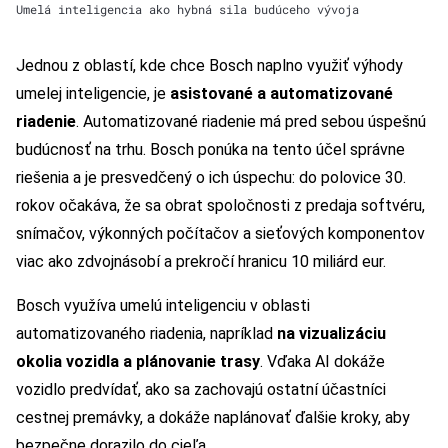
Umelá inteligencia ako hybná sila budúceho vývoja
Jednou z oblastí, kde chce Bosch naplno využiť výhody
umelej inteligencie, je
asistované a automatizované
riadenie
. Automatizované riadenie má pred sebou úspešnú
budúcnosť na trhu. Bosch ponúka na tento účel správne
riešenia a je presvedčený o ich úspechu: do polovice 30.
rokov očakáva, že sa obrat spoločnosti z predaja softvéru,
snímačov, výkonných počítačov a sieťových komponentov
viac ako zdvojnásobí a prekročí hranicu 10 miliárd eur.
Bosch využíva umelú inteligenciu v oblasti
automatizovaného riadenia, napríklad
na vizualizáciu
okolia vozidla a plánovanie trasy
. Vďaka AI dokáže
vozidlo predvídať, ako sa zachovajú ostatní účastníci
cestnej premávky, a dokáže naplánovať ďalšie kroky, aby
bezpečne dorazilo do cieľa.