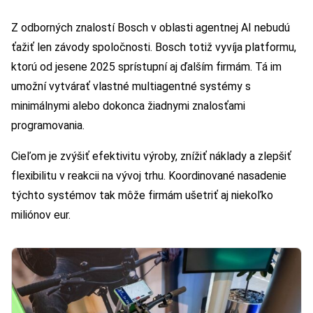
Z odborných znalostí Bosch v oblasti agentnej AI nebudú
ťažiť len závody spoločnosti. Bosch totiž vyvíja platformu,
ktorú od jesene 2025 sprístupní aj ďalším firmám. Tá im
umožní vytvárať vlastné multiagentné systémy s
minimálnymi alebo dokonca žiadnymi znalosťami
programovania.
Cieľom je zvýšiť efektivitu výroby, znížiť náklady a zlepšiť
flexibilitu v reakcii na vývoj trhu. Koordinované nasadenie
týchto systémov tak môže firmám ušetriť aj niekoľko
miliónov eur.