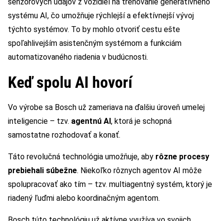
senzorových údajov z vozidiel na trénovanie generatívneho
systému AI, čo umožňuje rýchlejší a efektívnejší vývoj
týchto systémov. To by mohlo otvoriť cestu ešte
spoľahlivejším asistenčným systémom a funkciám
automatizovaného riadenia v budúcnosti.
Keď spolu AI hovorí
Vo výrobe sa Bosch už zameriava na ďalšiu úroveň umelej
inteligencie – tzv.
agentnú AI
, ktorá je schopná
samostatne rozhodovať a konať.
Táto revolučná technológia umožňuje, aby
rôzne procesy
prebiehali súbežne
. Niekoľko rôznych agentov AI môže
spolupracovať ako tím – tzv. multiagentný systém, ktorý je
riadený ľuďmi alebo koordinačným agentom.
Bosch túto technológiu už aktívne využíva vo svojich