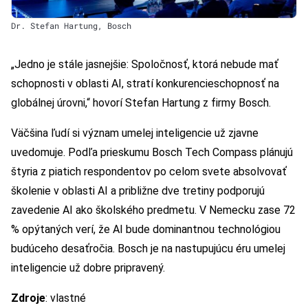
Dr. Stefan Hartung, Bosch
„Jedno je stále jasnejšie: Spoločnosť, ktorá nebude mať
schopnosti v oblasti AI, stratí konkurencieschopnosť na
globálnej úrovni,“ hovorí Stefan Hartung z firmy Bosch.
Väčšina ľudí si význam umelej inteligencie už zjavne
uvedomuje. Podľa prieskumu Bosch Tech Compass plánujú
štyria z piatich respondentov po celom svete absolvovať
školenie v oblasti AI a približne dve tretiny podporujú
zavedenie AI ako školského predmetu. V Nemecku zase 72
% opýtaných verí, že AI bude dominantnou technológiou
budúceho desaťročia. Bosch je na nastupujúcu éru umelej
inteligencie už dobre pripravený.
Zdroje
: vlastné