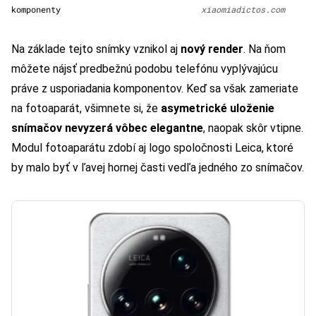
komponenty
xiaomiadictos.com
Na základe tejto snímky vznikol aj
nový render
. Na ňom
môžete nájsť predbežnú podobu telefónu vyplývajúcu
práve z usporiadania komponentov. Keď sa však zameriate
na fotoaparát, všimnete si, že
asymetrické uloženie
snímačov nevyzerá vôbec elegantne
, naopak skôr vtipne.
Modul fotoaparátu zdobí aj logo spoločnosti Leica, ktoré
by malo byť v ľavej hornej časti vedľa jedného zo snímačov.