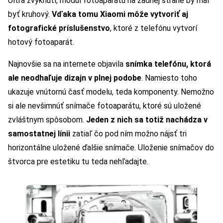
Ultra zvyknutí, modul fotoaparátu na zadnej strane by mal
byť kruhový.
Vďaka tomu Xiaomi môže vytvoriť aj
fotografické príslušenstvo
, ktoré z telefónu vytvorí
hotový fotoaparát.
Najnovšie sa na internete objavila
snímka telefónu, ktorá
ale neodhaľuje dizajn v plnej podobe
. Namiesto toho
ukazuje vnútornú časť modelu, teda komponenty. Nemožno
si ale nevšimnúť snímače fotoaparátu, ktoré sú uložené
zvláštnym spôsobom.
Jeden z nich sa totiž nachádza v
samostatnej línii
zatiaľ čo pod ním možno nájsť tri
horizontálne uložené ďalšie snímače. Uloženie snímačov do
štvorca pre estetiku tu teda nehľadajte.