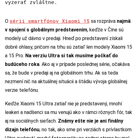
vyzerať zvláštne.
sérii smartfónov Xiaomi 15
O
sa rozpráva
najmä
v spojení s globálnym predstavením
, keďže v Číne sú
modely už dávno v predaji. Hneď po predstavení získali
dobré ohlasy, pričom na trhu sú zatiaľ len modely Xiaomi 15
a 15 Pro.
Na verziu Ultra si tak musíme počkať do
budúceho roka
. Ako aj v prípade poslednej série, očakáva
sa, že bude v predaji aj na globálnom trhu. Ak sa teda
nezmení nič na aktuálnej situácii a štádiu vývoja globálnej
verzie telefónu.
Keďže Xiaomi 15 Ultra zatiaľ nie je predstavený, mnohí
leakeri a nadšenci sa mu venujú ako v rámci rôznych fór, tak
aj na sociálnych sieťach.
Známy ešte nie je ani finálny
dizajn telefónu
, no tak, ako sme pri verziách s prívlastkom