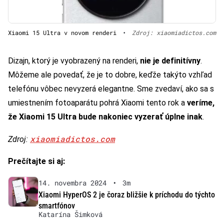
Xiaomi 15 Ultra v novom renderi
•
Zdroj: xiaomiadictos.com
Dizajn, ktorý je vyobrazený na renderi,
nie je definitívny
.
Môžeme ale povedať, že je to dobre, keďže takýto vzhľad
telefónu vôbec nevyzerá elegantne. Sme zvedaví, ako sa s
umiestnením fotoaparátu pohrá Xiaomi tento rok a
veríme,
že Xiaomi 15 Ultra bude nakoniec vyzerať úplne inak
.
xiaomiadictos.com
Zdroj:
Prečítajte si aj:
14. novembra 2024
•
3m
Xiaomi HyperOS 2 je čoraz bližšie k príchodu do týchto
smartfónov
Katarína Šimková