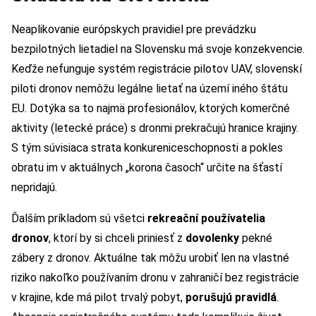
Neaplikovanie európskych pravidiel pre prevádzku
bezpilotných lietadiel na Slovensku má svoje konzekvencie.
Keďže nefunguje systém registrácie pilotov UAV, slovenskí
piloti dronov nemôžu legálne lietať na území iného štátu
EU. Dotýka sa to najmä profesionálov, ktorých komerčné
aktivity (letecké práce) s dronmi prekračujú hranice krajiny.
S tým súvisiaca strata konkureniceschopnosti a pokles
obratu im v aktuálnych „korona časoch“ určite na šťastí
nepridajú.
Ďalším príkladom sú všetci
rekreační používatelia
dronov
, ktorí by si chceli priniesť z
dovolenky
pekné
zábery z dronov. Aktuálne tak môžu urobiť len na vlastné
riziko nakoľko používaním dronu v zahraničí bez registrácie
v krajine, kde má pilot trvalý pobyt,
porušujú pravidlá
.