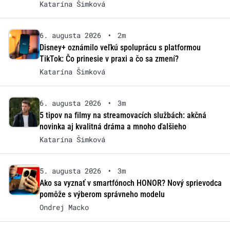
Katarína Šimková
6. augusta 2026
•
2m
Disney+ oznámilo veľkú spoluprácu s platformou
TikTok: Čo prinesie v praxi a čo sa zmení?
Katarína Šimková
6. augusta 2026
•
3m
5 tipov na filmy na streamovacích službách: akčná
novinka aj kvalitná dráma a mnoho ďalšieho
Katarína Šimková
5. augusta 2026
•
3m
Ako sa vyznať v smartfónoch HONOR? Nový sprievodca
pomôže s výberom správneho modelu
Ondrej Macko