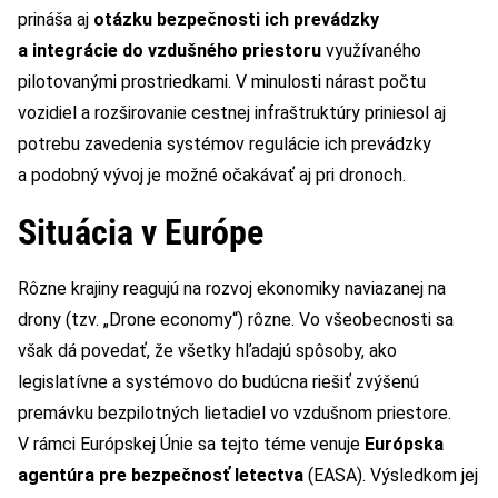
prináša aj
otázku bezpečnosti ich prevádzky
a integrácie do vzdušného priestoru
využívaného
pilotovanými prostriedkami. V minulosti nárast počtu
vozidiel a rozširovanie cestnej infraštruktúry priniesol aj
potrebu zavedenia systémov regulácie ich prevádzky
a podobný vývoj je možné očakávať aj pri dronoch.
Situácia v Európe
Rôzne krajiny reagujú na rozvoj ekonomiky naviazanej na
drony (tzv. „Drone economy“) rôzne. Vo všeobecnosti sa
však dá povedať, že všetky hľadajú spôsoby, ako
legislatívne a systémovo do budúcna riešiť zvýšenú
premávku bezpilotných lietadiel vo vzdušnom priestore.
V rámci Európskej Únie sa tejto téme venuje
Európska
agentúra pre bezpečnosť letectva
(EASA). Výsledkom jej