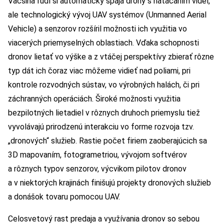
Väčšina ľudí si automaticky spája drony s natáčaním videí,
ale technologický vývoj UAV systémov (Unmanned Aerial
Vehicle) a senzorov rozšíril možnosti ich využitia vo
viacerých priemyselných oblastiach. Vďaka schopnosti
dronov lietať vo výške a z vtáčej perspektívy zbierať rôzne
typ dát ich čoraz viac môžeme vidieť nad poliami, pri
kontrole rozvodných sústav, vo výrobných halách, či pri
záchranných operáciách. Široké možnosti využitia
bezpilotných lietadiel v rôznych druhoch priemyslu tiež
vyvolávajú prirodzenú interakciu vo forme rozvoja tzv.
„dronových“ služieb. Rastie počet firiem zaoberajúcich sa
3D mapovaním, fotogrametriou, vývojom softvérov
a rôznych typov senzorov, výcvikom pilotov dronov
a v niektorých krajinách finišujú projekty dronových služieb
a donášok tovaru pomocou UAV.
Celosvetový rast predaja a využívania dronov so sebou