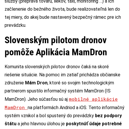
služby (preprava tovaru, liekov, taxi, monitoring …) a ich
začlenenie do bežného života, bude realizovateľná len do
tej miery, do akej bude nastavený bezpečný rámec pre ich
prevádzku.
Slovenským pilotom dronov
pomôže Aplikácia MamDron
Komunita slovenských pilotov dronov čaká na skoré
riešenie situácie. Na pomoc im zatiaľ prichádza občianske
združenie
Mám Dron
, ktoré so svojim technologickým
partnerom spustilo informačný systém MamDron (IS
mobilné aplikácie
MamDron). Jeho súčasťou sú aj
MamDron
na platformách Andriod a iOS. Tento informačný
systém vznikol a bol spustený do prevádzky
bez podpory
štátu
a jeho hlavnou úlohou je
poskytnúť údaje potrebné