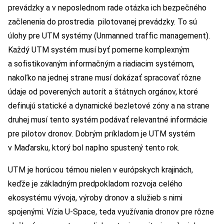
prevádzky a v neposlednom rade otázka ich bezpečného
začlenenia do prostredia pilotovanej prevádzky. To sú
úlohy pre UTM systémy (Unmanned traffic management).
Každý UTM systém musí byť pomerne komplexným
a sofistikovaným informačným a riadiacim systémom,
nakoľko na jednej strane musí dokázať spracovať rôzne
údaje od poverených autorít a štátnych orgánov, ktoré
definujú statické a dynamické bezletové zóny a na strane
druhej musí tento systém podávať relevantné informácie
pre pilotov dronov. Dobrým príkladom je UTM systém
v Maďarsku, ktorý bol naplno spustený tento rok.
UTM je horúcou témou nielen v európskych krajinách,
keďže je základným predpokladom rozvoja celého
ekosystému vývoja, výroby dronov a služieb s nimi
spojenými. Vízia U-Space, teda využívania dronov pre rôzne