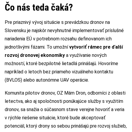
Čo nás teda čaká?
Pre priaznivý vývoj situácie s prevádzkou dronov na
Slovensku je najskôr nevyhnutné implementovať príslušné
nariadenia EÚ v potrebnom rozsahu definovanom ich
jednotlivými fázami. To umožní
vytvoriť rámec pre ďalší
rozvoj dronovej ekonomiky
a využívanie nových
možností, ktoré bezpilotné lietadlá prinášajú. Hovoríme
napríklad o letoch bez priameho vizuálneho kontaktu
(BVLOS) alebo autonómne UAV operácie.
Komunita pilotov dronov, OZ Mám Dron, odborníci z oblasti
letectva, ako aj spoločnosti ponúkajúce služby s využitím
dronov, sa snažia o súčasnom stave verejne hovoriť a veria
v rýchle riešenie situácie, ktoré bude akceptovať
potenciál, ktorý drony so sebou prinášajú pre rozvoj služieb,