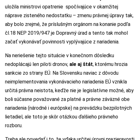
uložila ministrovi opatrenie spočívajúce v okamžitej
náprave zisteného nedostatku – zmenu právnej úpravy tak,
aby bolo zrejmé, že príslušným orgánom na konanie podľa
čl.18 NEP 2019/947 je Dopravný úrad a tento tak mohol
začať vykonávať povinnosti vyplývajúce z nariadenia.
Na neriešenie tejto situácie v konečnom dôsledku
nedoplácajú len piloti dronov,
ale aj štát
, ktorému hrozia
sankcie zo strany EÚ. Na Slovensku naviac z dôvodu
neimplementovania vykonávacieho nariadenia EÚ vznikla
určitá právna neistota, keďže nie je legislatívne možné, aby
boli súčasne považované za platné a právne záväzné obe
nariadenia (národné i európske) na prevádzku bezpilotných
lietadiel, ale toto je skôr otázkou ďalšieho právneho
rozboru.
Treba ale povedať i to, že vďaka určitej úrovni prezieravosti