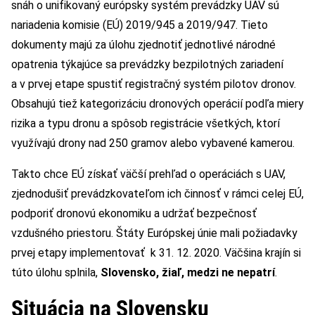
snáh o unifikovaný európsky systém prevádzky UAV sú
nariadenia komisie (EÚ) 2019/945 a 2019/947. Tieto
dokumenty majú za úlohu zjednotiť jednotlivé národné
opatrenia týkajúce sa prevádzky bezpilotných zariadení
a v prvej etape spustiť registračný systém pilotov dronov.
Obsahujú tiež kategorizáciu dronových operácií podľa miery
rizika a typu dronu a spôsob registrácie všetkých, ktorí
využívajú drony nad 250 gramov alebo vybavené kamerou.
Takto chce EÚ získať väčší prehľad o operáciách s UAV,
zjednodušiť prevádzkovateľom ich činnosť v rámci celej EÚ,
podporiť dronovú ekonomiku a udržať bezpečnosť
vzdušného priestoru. Štáty Európskej únie mali požiadavky
prvej etapy implementovať k 31. 12. 2020. Väčšina krajín si
túto úlohu splnila,
Slovensko, žiaľ, medzi ne nepatrí
.
Situácia na Slovensku