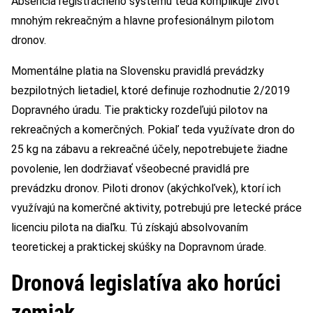
Absencia registračného systému teda komplikuje život
mnohým rekreačným a hlavne profesionálnym pilotom
dronov.
Momentálne platia na Slovensku pravidlá prevádzky
bezpilotných lietadiel, ktoré definuje rozhodnutie 2/2019
Dopravného úradu. Tie prakticky rozdeľujú pilotov na
rekreačných a komerčných. Pokiaľ teda využívate dron do
25 kg na zábavu a rekreačné účely, nepotrebujete žiadne
povolenie, len dodržiavať všeobecné pravidlá pre
prevádzku dronov. Piloti dronov (akýchkoľvek), ktorí ich
využívajú na komerčné aktivity, potrebujú pre letecké práce
licenciu pilota na diaľku. Tú získajú absolvovaním
teoretickej a praktickej skúšky na Dopravnom úrade.
Dronová legislatíva ako horúci
zemiak