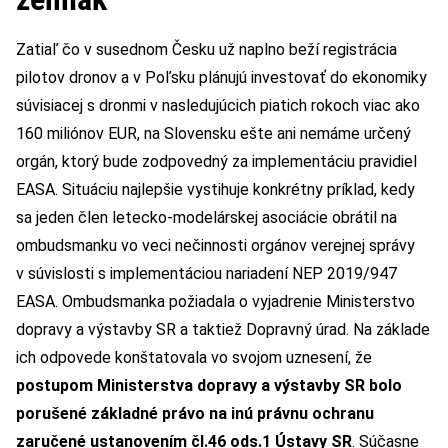
Zatiaľ čo v susednom Česku už naplno beží registrácia
pilotov dronov a v Poľsku plánujú investovať do ekonomiky
súvisiacej s dronmi v nasledujúcich piatich rokoch viac ako
160 miliónov EUR, na Slovensku ešte ani nemáme určený
orgán, ktorý bude zodpovedný za implementáciu pravidiel
EASA. Situáciu najlepšie vystihuje konkrétny príklad, kedy
sa jeden člen letecko-modelárskej asociácie obrátil na
ombudsmanku vo veci nečinnosti orgánov verejnej správy
v súvislosti s implementáciou nariadení NEP 2019/947
EASA. Ombudsmanka požiadala o vyjadrenie Ministerstvo
dopravy a výstavby SR a taktiež Dopravný úrad. Na základe
ich odpovede konštatovala vo svojom uznesení, že
postupom Ministerstva dopravy a výstavby SR bolo
porušené základné právo na inú právnu ochranu
zaručené ustanovením čl.46 ods.1 Ústavy SR
. Súčasne