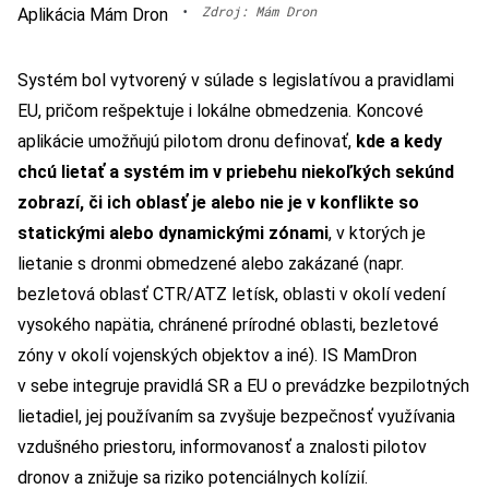
•
Zdroj: Mám Dron
Aplikácia Mám Dron
Systém bol vytvorený v súlade s legislatívou a pravidlami
EU, pričom rešpektuje i lokálne obmedzenia. Koncové
aplikácie umožňujú pilotom dronu definovať,
kde a kedy
chcú lietať a systém im v priebehu niekoľkých sekúnd
zobrazí, či ich oblasť je alebo nie je v konflikte so
statickými alebo dynamickými zónami
, v ktorých je
lietanie s dronmi obmedzené alebo zakázané (napr.
bezletová oblasť CTR/ATZ letísk, oblasti v okolí vedení
vysokého napätia, chránené prírodné oblasti, bezletové
zóny v okolí vojenských objektov a iné). IS MamDron
v sebe integruje pravidlá SR a EU o prevádzke bezpilotných
lietadiel, jej používaním sa zvyšuje bezpečnosť využívania
vzdušného priestoru, informovanosť a znalosti pilotov
dronov a znižuje sa riziko potenciálnych kolízií.