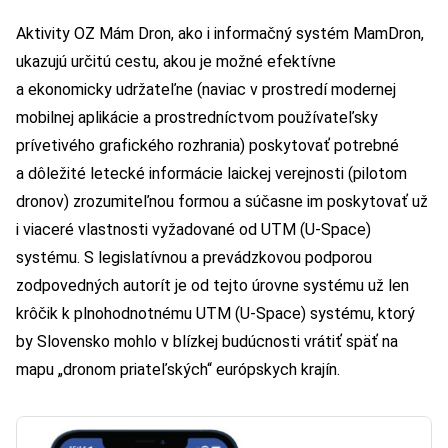
Aktivity OZ Mám Dron, ako i informačný systém MamDron,
ukazujú určitú cestu, akou je možné efektívne
a ekonomicky udržateľne (naviac v prostredí modernej
mobilnej aplikácie a prostredníctvom používateľsky
prívetivého grafického rozhrania) poskytovať potrebné
a dôležité letecké informácie laickej verejnosti (pilotom
dronov) zrozumiteľnou formou a súčasne im poskytovať už
i viaceré vlastnosti vyžadované od UTM (U-Space)
systému. S legislatívnou a prevádzkovou podporou
zodpovedných autorít je od tejto úrovne systému už len
krôčik k plnohodnotnému UTM (U-Space) systému, ktorý
by Slovensko mohlo v blízkej budúcnosti vrátiť späť na
mapu „dronom priateľských“ európskych krajín.