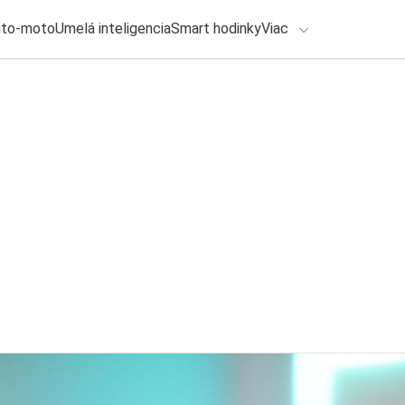
uto-moto
Umelá inteligencia
Smart hodinky
Viac
HLO BY VÁS ZAUJÍMAŤ
lačové správy
ADÁVANIA
25. júla 2026
•
1m
SÚŤAŽ: Vyhrajte ho
Zadajte frázu pre vyhľadanie
Redakcia TOUCHIT