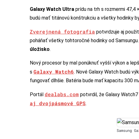
Galaxy Watch Ultra
prídu na trh s rozmermi 47,4
budú mať titánovú konštrukciu a všetky hodinky by
Zverejnená fotografia
potvrdzuje aj použi
poháňať všetky tohtoročné hodinky od Samsungu.
úložisko
.
Nový procesor by mal ponúknuť vyšší výkon a lepši
Galaxy Watch6
s
. Nové Galaxy Watch budú výkon
fungovať dlhšie. Batéria bude mať kapacitu 300 m
dealabs.com
Portál
potvrdil, že Galaxy Watch7
aj dvojpásmové GPS
.
Samsung Ga