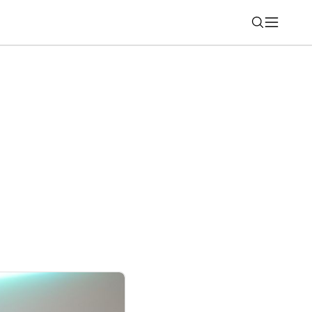
Nájsť
liaci strojček Xiaomi