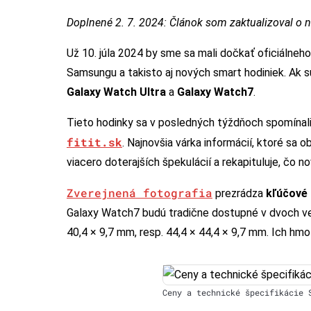
Doplnené 2. 7. 2024: Článok som zaktualizoval o no
Už 10. júla 2024 by sme sa mali dočkať oficiálneh
Samsungu a takisto aj nových smart hodiniek. Ak 
Galaxy Watch Ultra
a
Galaxy Watch7
.
Tieto hodinky sa v posledných týždňoch spomínal
fitit.sk
. Najnovšia várka informácií, ktoré sa o
viacero doterajších špekulácií a rekapituluje, čo
Zverejnená fotografia
prezrádza
kľúčové 
Galaxy Watch7 budú tradične dostupné v dvoch v
40,4 × 9,7 mm, resp. 44,4 × 44,4 × 9,7 mm. Ich hm
Ceny a technické špecifikácie 