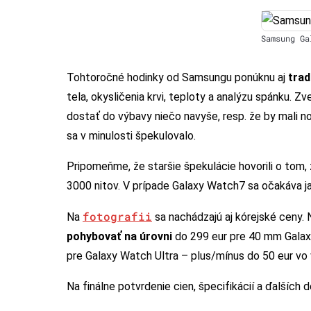
Samsung Ga
Tohtoročné hodinky od Samsungu ponúknu aj
trad
tela, okysličenia krvi, teploty a analýzu spánku. Z
dostať do výbavy niečo navyše, resp. že by mali n
sa v minulosti špekulovalo.
Pripomeňme, že staršie špekulácie hovorili o tom
3000 nitov. V prípade Galaxy Watch7 sa očakáva ja
fotografii
Na
sa nachádzajú aj kórejské ceny.
pohybovať na úrovni
do 299 eur pre 40 mm Galax
pre Galaxy Watch Ultra – plus/mínus do 50 eur vo
Na finálne potvrdenie cien, špecifikácií a ďalších 