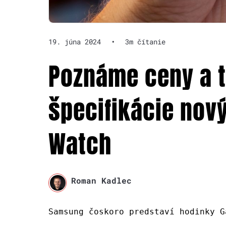
19. júna 2024
•
3m čítanie
Poznáme ceny a 
špecifikácie nov
Watch
Roman Kadlec
Samsung čoskoro predstaví hodinky G