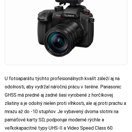
U fotoaparátu týchto profesionálnych kvalít záleží aj na
odolnosti, aby vydržal náročnú prácu v teréne. Panasonic
GH5S má predné aj zadné šasi vyrobené z horčíkovej
zliatiny a je odolný nielen proti vlhkosti, ale aj proti prachu a
mrazu až do -10 stupňov. Je vybavený dvoma slotmi na
pamäťové karty SD, podporuje moderné rýchle a
veľkokapacitné typy UHS-II a Video Speed Class 60.