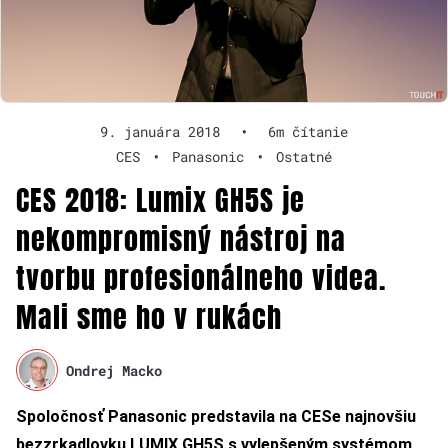
9. januára 2018
•
6m čítanie
CES
•
Panasonic
•
Ostatné
CES 2018: Lumix GH5S je
nekompromisný nástroj na
tvorbu profesionálneho videa.
Mali sme ho v rukách
Ondrej Macko
Spoločnosť Panasonic predstavila na CESe najnovšiu
bezzrkadlovku LUMIX GH5S s vylepšeným systémom