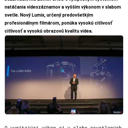
natáčania videozáznamov a vyšším výkonom v slabom
svetle. Nový Lumix, určený predovšetkým
profesionálnym filmárom, ponúka vysokú citlivosť
citlivosť a vysokú obrazovú kvalitu videa.
O vynikajúci výkon aj v slabo osvetlených