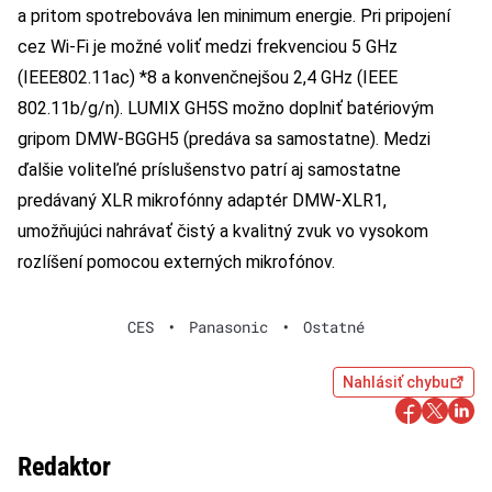
a pritom spotrebováva len minimum energie. Pri pripojení
cez Wi-Fi je možné voliť medzi frekvenciou 5 GHz
(IEEE802.11ac) *8 a konvenčnejšou 2,4 GHz (IEEE
802.11b/g/n). LUMIX GH5S možno doplniť batériovým
gripom DMW-BGGH5 (predáva sa samostatne). Medzi
ďalšie voliteľné príslušenstvo patrí aj samostatne
predávaný XLR mikrofónny adaptér DMW-XLR1,
umožňujúci nahrávať čistý a kvalitný zvuk vo vysokom
rozlíšení pomocou externých mikrofónov.
CES
•
Panasonic
•
Ostatné
Nahlásiť chybu
Redaktor