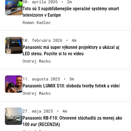
30. apríla 2026
•
2m
Toto sú 3 najobľúbenejšie operačné systémy smart
televízorov v Európe
Roman Kadlec
10. februára 2026
•
4m
Panasonic má super výkonné projektory a ukázal aj
LED stenu. Pozrite si to vo videu
Ondrej Macko
11. augusta 2025
•
5m
Panasonic LUMIX S1II: sloboda tvorby fotiek a videí
Ondrej Macko
27. mája 2025
•
4m
Panasonic RB-F10: Otvorené slúchadlá za menej ako
100 eur (RECENZIA)