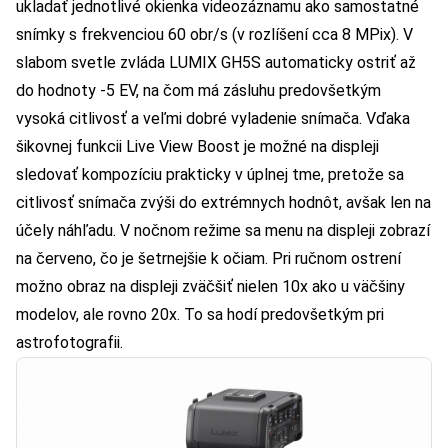
ukladať jednotlivé okienka videozáznamu ako samostatné
snímky s frekvenciou 60 obr/s (v rozlíšení cca 8 MPix). V
slabom svetle zvláda LUMIX GH5S automaticky ostriť až
do hodnoty -5 EV, na čom má zásluhu predovšetkým
vysoká citlivosť a veľmi dobré vyladenie snímača. Vďaka
šikovnej funkcii Live View Boost je možné na displeji
sledovať kompozíciu prakticky v úplnej tme, pretože sa
citlivosť snímača zvýši do extrémnych hodnôt, avšak len na
účely náhľadu. V nočnom režime sa menu na displeji zobrazí
na červeno, čo je šetrnejšie k očiam. Pri ručnom ostrení
možno obraz na displeji zväčšiť nielen 10x ako u väčšiny
modelov, ale rovno 20x. To sa hodí predovšetkým pri
astrofotografii.