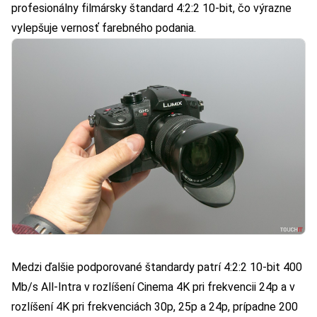
profesionálny filmársky štandard 4:2:2 10-bit, čo výrazne
vylepšuje vernosť farebného podania.
Medzi ďalšie podporované štandardy patrí 4:2:2 10-bit 400
Mb/s All-Intra v rozlíšení Cinema 4K pri frekvencii 24p a v
rozlíšení 4K pri frekvenciách 30p, 25p a 24p, prípadne 200