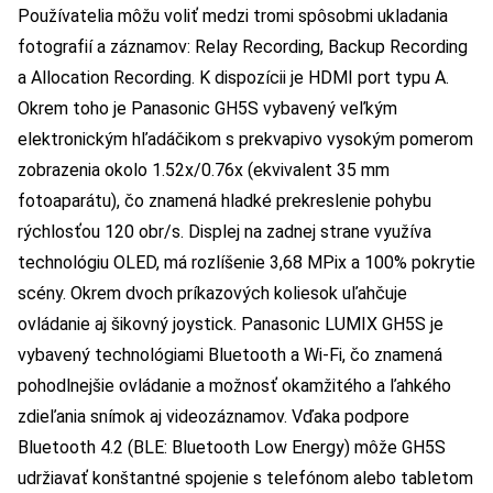
Používatelia môžu voliť medzi tromi spôsobmi ukladania
fotografií a záznamov: Relay Recording, Backup Recording
a Allocation Recording. K dispozícii je HDMI port typu A.
Okrem toho je Panasonic GH5S vybavený veľkým
elektronickým hľadáčikom s prekvapivo vysokým pomerom
zobrazenia okolo 1.52x/0.76x (ekvivalent 35 mm
fotoaparátu), čo znamená hladké prekreslenie pohybu
rýchlosťou 120 obr/s. Displej na zadnej strane využíva
technológiu OLED, má rozlíšenie 3,68 MPix a 100% pokrytie
scény. Okrem dvoch príkazových koliesok uľahčuje
ovládanie aj šikovný joystick. Panasonic LUMIX GH5S je
vybavený technológiami Bluetooth a Wi-Fi, čo znamená
pohodlnejšie ovládanie a možnosť okamžitého a ľahkého
zdieľania snímok aj videozáznamov. Vďaka podpore
Bluetooth 4.2 (BLE: Bluetooth Low Energy) môže GH5S
udržiavať konštantné spojenie s telefónom alebo tabletom