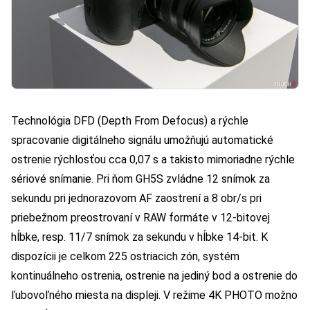
Technológia DFD (Depth From Defocus) a rýchle
spracovanie digitálneho signálu umožňujú automatické
ostrenie rýchlosťou cca 0,07 s a takisto mimoriadne rýchle
sériové snímanie. Pri ňom GH5S zvládne 12 snímok za
sekundu pri jednorazovom AF zaostrení a 8 obr/s pri
priebežnom preostrovaní v RAW formáte v 12-bitovej
hĺbke, resp. 11/7 snímok za sekundu v hĺbke 14-bit. K
dispozícii je celkom 225 ostriacich zón, systém
kontinuálneho ostrenia, ostrenie na jediný bod a ostrenie do
ľubovoľného miesta na displeji. V režime 4K PHOTO možno