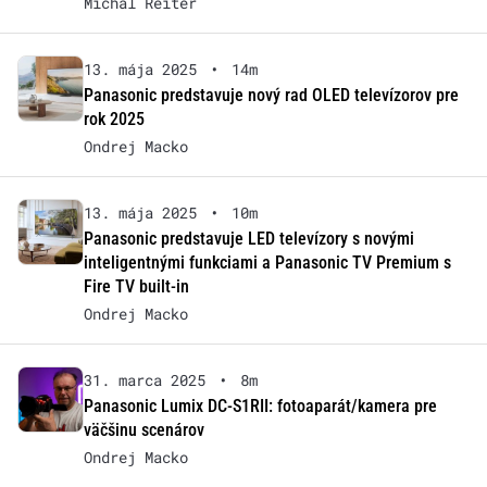
Michal Reiter
13. mája 2025
•
14m
Panasonic predstavuje nový rad OLED televízorov pre
rok 2025
Ondrej Macko
13. mája 2025
•
10m
Panasonic predstavuje LED televízory s novými
inteligentnými funkciami a Panasonic TV Premium s
Fire TV built-in
Ondrej Macko
31. marca 2025
•
8m
Panasonic Lumix DC-S1RII: fotoaparát/kamera pre
väčšinu scenárov
Ondrej Macko