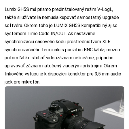
Lumix GH5S má priamo predinštalovaný režim V-LogL,
takže si užívatelia nemusia kupovať samostatný upgrade
softvéru. Okrem toho je LUMIX GH5S kompatibilný aj so
systémom Time Code IN/OUT. Ak nastavíme
synchronizáciu časového kódu prostredníctvom XLR
synchronizačného terminálu s použitím BNC kábla, možno
potom ľahko strihať videozáznam nelineárne, prípadne
upravovať záznam natočený viacerými prístrojmi. Okrem
linkového vstupu je k dispozícii konektor pre 3,5 mm audio
jack pre mikrofón.