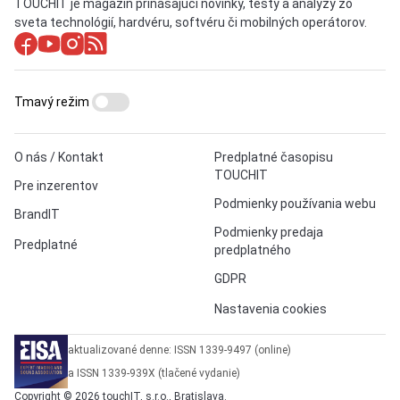
TOUCHIT je magazín prinášajúci novinky, testy a analýzy zo
sveta technológií, hardvéru, softvéru či mobilných operátorov.
Tmavý režim
O nás / Kontakt
Predplatné časopisu
TOUCHIT
Pre inzerentov
Podmienky používania webu
BrandIT
Podmienky predaja
Predplatné
predplatného
GDPR
Nastavenia cookies
aktualizované denne: ISSN 1339-9497 (online)
a ISSN 1339-939X (tlačené vydanie)
Copyright © 2026 touchIT, s.r.o., Bratislava.