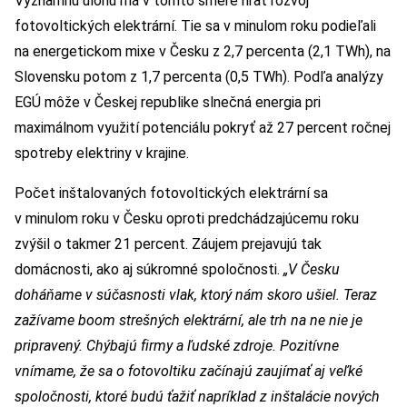
Významnú úlohu má v tomto smere hrať rozvoj
fotovoltických elektrární. Tie sa v minulom roku podieľali
na energetickom mixe v Česku z 2,7 percenta (2,1 TWh), na
Slovensku potom z 1,7 percenta (0,5 TWh). Podľa analýzy
EGÚ môže v Českej republike slnečná energia pri
maximálnom využití potenciálu pokryť až 27 percent ročnej
spotreby elektriny v krajine.
Počet inštalovaných fotovoltických elektrární sa
v minulom roku v Česku oproti predchádzajúcemu roku
zvýšil o takmer 21 percent. Záujem prejavujú tak
domácnosti, ako aj súkromné spoločnosti.
„V Česku
doháňame v súčasnosti vlak, ktorý nám skoro ušiel. Teraz
zažívame boom strešných elektrární, ale trh na ne nie je
pripravený. Chýbajú firmy a ľudské zdroje. Pozitívne
vnímame, že sa o fotovoltiku začínajú zaujímať aj veľké
spoločnosti, ktoré budú ťažiť napríklad z inštalácie nových