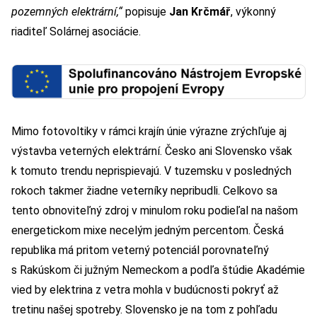
pozemných elektrární,“
popisuje
Jan Krčmář
, výkonný
riaditeľ Solárnej asociácie.
Mimo fotovoltiky v rámci krajín únie výrazne zrýchľuje aj
výstavba veterných elektrární. Česko ani Slovensko však
k tomuto trendu neprispievajú. V tuzemsku v posledných
rokoch takmer žiadne veterníky nepribudli. Celkovo sa
tento obnoviteľný zdroj v minulom roku podieľal na našom
energetickom mixe necelým jedným percentom. Česká
republika má pritom veterný potenciál porovnateľný
s Rakúskom či južným Nemeckom a podľa štúdie Akadémie
vied by elektrina z vetra mohla v budúcnosti pokryť až
tretinu našej spotreby. Slovensko je na tom z pohľadu