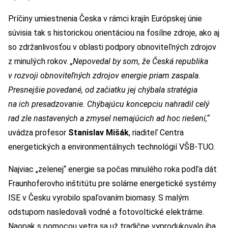
Príčiny umiestnenia Česka v rámci krajín Európskej únie
súvisia tak s historickou orientáciou na fosílne zdroje, ako aj
so zdržanlivosťou v oblasti podpory obnoviteľných zdrojov
z minulých rokov.
„Nepovedal by som, že Česká republika
v rozvoji obnoviteľných zdrojov energie priam zaspala.
Presnejšie povedané, od začiatku jej chýbala stratégia
na ich presadzovanie. Chýbajúcu koncepciu nahradil celý
rad zle nastavených a zmysel nemajúcich ad hoc riešení,“
uvádza profesor
Stanislav Mišák
, riaditeľ Centra
energetických a environmentálnych technológií VŠB-TUO.
Najviac „zelenej“ energie sa počas minulého roka podľa dát
Fraunhoferovho inštitútu pre solárne energetické systémy
ISE v Česku vyrobilo spaľovaním biomasy. S malým
odstupom nasledovali vodné a fotovoltické elektrárne.
Naopak s pomocou vetra sa už tradične vyprodukovalo iba