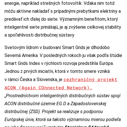
energie, napríklad strešných fotovoltík. Vďaka nim totiž
môžu aktívne nakladať s prípadnými prebytkami elektriny a
predávať ich ďalej do siete. Významným benefitom, ktorý
inteligentné siete prinášajú, je aj zvýšenie celkovej stability
a spoľahlivosti distribučnej sústavy.
Svetovým lídrom v budovaní Smart Grids je dlhodobo
Severná Amerika. V posledných rokoch ju však podľa štúdie
Smart Grids Index v rýchlosti rozvoja predstihla Európa.
Jednou z prvých iniciatív, ktorá v tomto smere vzniká
cezhraničný projekt
v rámci Česka a Slovenska, je
ACON (Again COnnected Network).
„
Prostredníctvom inteligentných distribučných sústav spojí
ACON distribučné územie EG.D a Západoslovenskej
distribučnej (ZSD). Projekt sa realizuje s podporou
Európskej únie, ktorá sa takisto významnou mierou podieľa