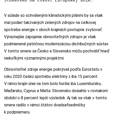
Slovensko na chvost Európskej únie.
V súlade so schválenými klimatickými plánmi by sa však
mal podiel takzvaných zelených zdrojov na celkovej
spotrebe energie v oboch krajinách postupne zvyšovať.
Výraznejšie zapojenie obnoviteľných zdrojov je však
podmienené patričnou modernizáciou distribučných sústav.
V tomto smere sa Česko a Slovensko môžu pochváliť hneď
niekoľkými významnými projektmi.
Obnoviteľné zdroje energie pokrývali podľa Eurostatu v
roku 2020 českú spotrebu elektriny z iba 15 percent.
V rámci krajín únie na tom bolo horšie iba Luxembursko,
Maďarsko, Cyprus a Malta. Slovensko dosiahlo v rovnakom
období o 8 percent lepší výsledok. Aj tak sa však v tomto
smere radilo v rámci štátov dvadsaťsedmičky
k podpriemeru.