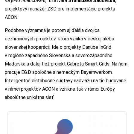
na jeho financovaní,“
uzatvára
Stanislava Sádovská
,
projektový manažér ZSD pre implementáciu projektu
ACON.
Podobne významná je potom aj ďalšia dvojica
cezhraničných projektov, ktorá vzniká v českej alebo
slovenskej kooperácii. Ide o projekty Danube InGrid
v regióne západného Slovenska a severozápadného
Maďarska a ďalej tiež projekt Gabreta Smart Grids. Na ňom
pracuje EG.D spoločne s nemeckým Bayernwerkom.
Inteligentné distribučné sústavy nadviažu na tie budované
v rámci projektov ACON a vznikne tak v rámci Európy
absolútne unikátna sieť.