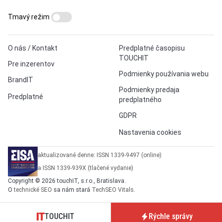
Tmavý režim
O nás / Kontakt
Predplatné časopisu
TOUCHIT
Pre inzerentov
Podmienky používania webu
BrandIT
Podmienky predaja
Predplatné
predplatného
GDPR
Nastavenia cookies
aktualizované denne: ISSN 1339-9497 (online)
a ISSN 1339-939X (tlačené vydanie)
Copyright © 2026 touchIT, s.r.o., Bratislava.
O
technické SEO
sa nám stará
TechSEO Vitals
.
TOUCHIT
Rýchle správy