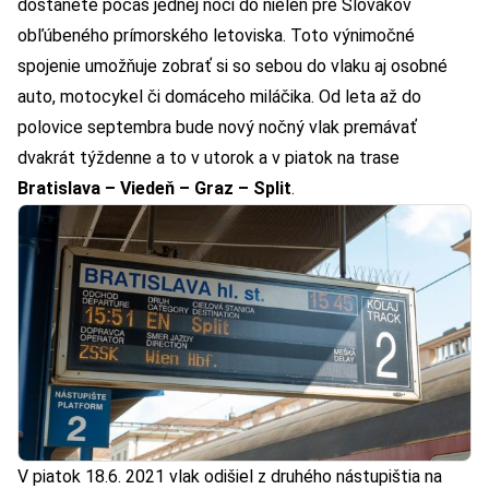
dostanete počas jednej noci do nielen pre Slovákov
obľúbeného prímorského letoviska. Toto výnimočné
spojenie umožňuje zobrať si so sebou do vlaku aj osobné
auto, motocykel či domáceho miláčika. Od leta až do
polovice septembra bude nový nočný vlak premávať
dvakrát týždenne a to v utorok a v piatok na trase
Bratislava – Viedeň – Graz – Split
.
V piatok 18.6. 2021 vlak odišiel z druhého nástupištia na