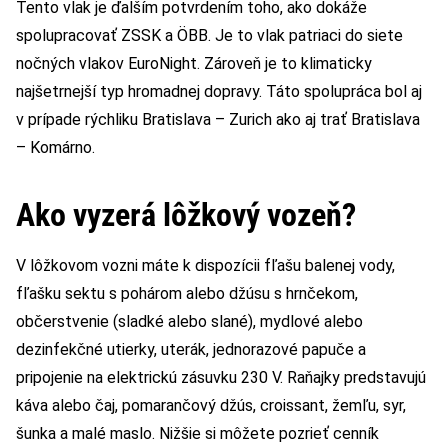
Tento vlak je ďalším potvrdením toho, ako dokáže
spolupracovať ZSSK a ÖBB. Je to vlak patriaci do siete
nočných vlakov EuroNight. Zároveň je to klimaticky
najšetrnejší typ hromadnej dopravy. Táto spolupráca bol aj
v prípade rýchliku Bratislava – Zurich ako aj trať Bratislava
– Komárno.
Ako vyzerá lôžkový vozeň?
V lôžkovom vozni máte k dispozícii fľašu balenej vody,
fľašku sektu s pohárom alebo džúsu s hrnčekom,
občerstvenie (sladké alebo slané), mydlové alebo
dezinfekčné utierky, uterák, jednorazové papuče a
pripojenie na elektrickú zásuvku 230 V. Raňajky predstavujú
káva alebo čaj, pomarančový džús, croissant, žemľu, syr,
šunka a malé maslo. Nižšie si môžete pozrieť cenník