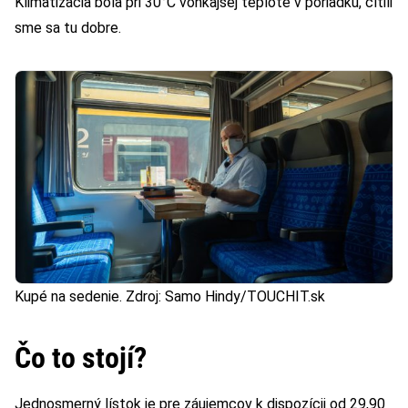
Klimatizácia bola pri 30°C vonkajšej teplote v poriadku, cítili
sme sa tu dobre.
Kupé na sedenie. Zdroj: Samo Hindy/TOUCHIT.sk
Čo to stojí?
Jednosmerný lístok je pre záujemcov k dispozícii od 29,90