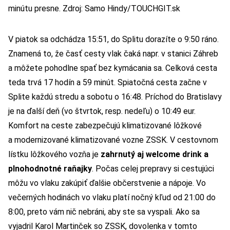
minútu presne. Zdroj: Samo Hindy/TOUCHGIT.sk
V piatok sa odchádza 15:51, do Splitu dorazíte o 9:50 ráno.
Znamená to, že časť cesty vlak čaká napr. v stanici Záhreb
a môžete pohodlne spať bez kymácania sa. Celková cesta
teda trvá 17 hodín a 59 minút. Spiatočná cesta začne v
Splite každú stredu a sobotu o 16:48. Príchod do Bratislavy
je na ďalší deň (vo štvrtok, resp. nedeľu) o 10:49 eur.
Komfort na ceste zabezpečujú klimatizované lôžkové
a modernizované klimatizované vozne ZSSK. V cestovnom
lístku lôžkového vozňa je
zahrnutý aj welcome drink a
plnohodnotné raňajky
. Počas celej prepravy si cestujúci
môžu vo vlaku zakúpiť ďalšie občerstvenie a nápoje. Vo
večerných hodinách vo vlaku platí nočný kľud od 21:00 do
8:00, preto vám nič nebráni, aby ste sa vyspali. Ako sa
vyjadril Karol Martinček so ZSSK, dovolenka v tomto