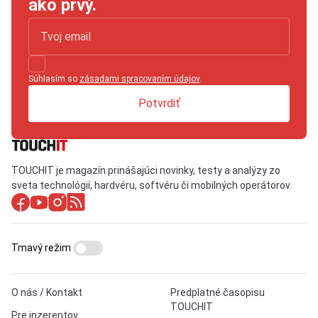
ako prvý.
Súhlasím so
zásadami spracovaním údajov
.
Potvrdiť
TOUCHIT je magazín prinášajúci novinky, testy a analýzy zo
sveta technológií, hardvéru, softvéru či mobilných operátorov.
Tmavý režim
O nás / Kontakt
Predplatné časopisu
TOUCHIT
Pre inzerentov