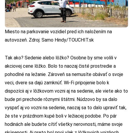
Miesto na parkovanie vozidiel pred ich naložením na
autovozeň. Zdroj: Samo Hindy/TOUCHIT.sk
Tak ako? Sedenie alebo lôžko? Osobne by sme volili v
akciovej cene lôžko. Bolo to naozaj čisté prostredie a
pohodlné na ležanie. Zároveň sa nemusíte obávať o svoje
veci, dvere sa dajú zamknúť. Wi-Fi pripojenie bolo k
dispozícii aj v lôžkovom vozni aj na sedenie, ale viete ako to
bude pri prechode rôznymi štátmi. Núdzovo by sa dalo
vyspať aj vo vozni na sedenie, naozaj sa to dalo upraviť tak,
že ste v prázdnom kupé boli v ležiacej podobe. Po pár
hodinách ale budete cítiť všetky nerovnosti, máme svoje
skúsenosti. Aj preto bol prvý vlak z lôžkových voizňoch