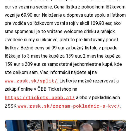
eur vo vozni na sedenie. Cena lístka z pohodlnom lôžkovom
vozni je 69,90 eur. Naloženie a doprava auta spolu s lístkom
pre vodiča vo lôžkovom vozni stojí v akcii 109,90 eur, ako
sme spomenuli je to vrátane welcome drinku a raňajok.
Uvedené sumy sú akciové, platí to pre limitovaný počet
lístkov. Bežné ceny sú 99 eur za bežný lístok, v prípade
lôžka je to 3 miestne kupé za 139 eur, 2 miestne kupé za
159 eur a 209 eur za samostatné jednomiestne kupé, kde
ste celkom sám. Viac informácií nájdete aj na
www.zssk.sk/split/
. Lístky je možné rezervovať a
zakúpiť online v ÖBB Ticketshop na
https://tickets.oebb.at/
alebo v pokladniciach
www.zssk.sk/zoznam-pokladnic-s-kvc/
ZSSK
.