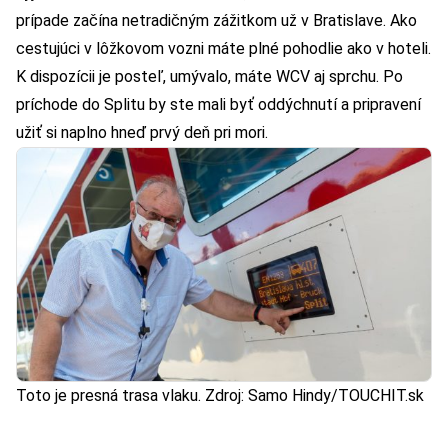
prípade začína netradičným zážitkom už v Bratislave. Ako
cestujúci v lôžkovom vozni máte plné pohodlie ako v hoteli.
K dispozícii je posteľ, umývalo, máte WCV aj sprchu. Po
príchode do Splitu by ste mali byť oddýchnutí a pripravení
užiť si naplno hneď prvý deň pri mori.
Toto je presná trasa vlaku. Zdroj: Samo Hindy/TOUCHIT.sk