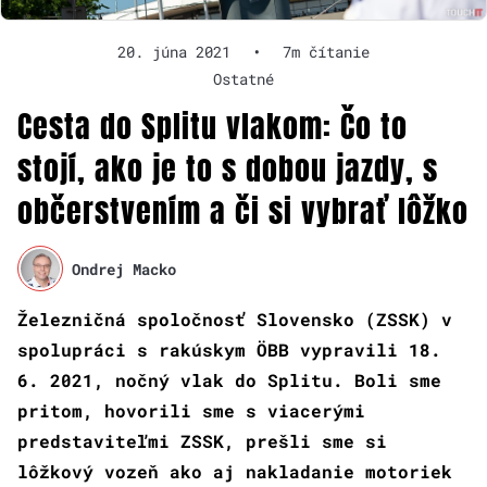
20. júna 2021
•
7m čítanie
Ostatné
Cesta do Splitu vlakom: Čo to
stojí, ako je to s dobou jazdy, s
občerstvením a či si vybrať lôžko
Ondrej Macko
Železničná spoločnosť Slovensko (ZSSK) v
spolupráci s rakúskym ÖBB vypravili 18.
6. 2021, nočný vlak do Splitu. Boli sme
pritom, hovorili sme s viacerými
predstaviteľmi ZSSK, prešli sme si
lôžkový vozeň ako aj nakladanie motoriek