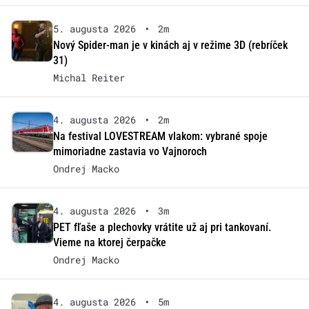
5. augusta 2026
•
2m
Nový Spider-man je v kinách aj v režime 3D (rebríček
31)
Michal Reiter
4. augusta 2026
•
2m
Na festival LOVESTREAM vlakom: vybrané spoje
mimoriadne zastavia vo Vajnoroch
Ondrej Macko
4. augusta 2026
•
3m
PET fľaše a plechovky vrátite už aj pri tankovaní.
Vieme na ktorej čerpačke
Ondrej Macko
4. augusta 2026
•
5m