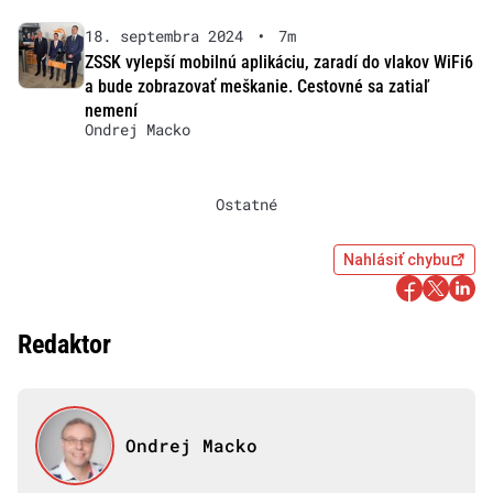
18. septembra 2024
•
7m
ZSSK vylepší mobilnú aplikáciu, zaradí do vlakov WiFi6
a bude zobrazovať meškanie. Cestovné sa zatiaľ
nemení
Ondrej Macko
Ostatné
Nahlásiť chybu
Redaktor
Ondrej Macko