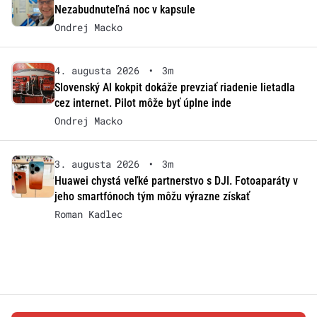
Nezabudnuteľná noc v kapsule
Ondrej Macko
4. augusta 2026
•
3m
Slovenský AI kokpit dokáže prevziať riadenie lietadla
cez internet. Pilot môže byť úplne inde
Ondrej Macko
3. augusta 2026
•
3m
Huawei chystá veľké partnerstvo s DJI. Fotoaparáty v
jeho smartfónoch tým môžu výrazne získať
Roman Kadlec