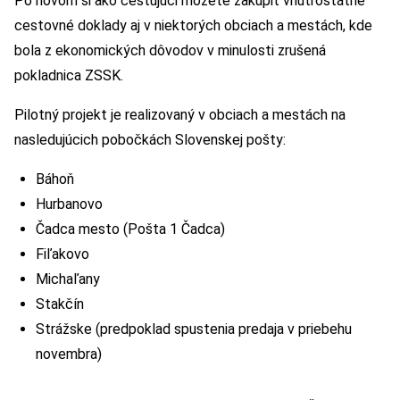
Po novom si ako cestujúci môžete zakúpiť vnútroštátne
cestovné doklady aj v niektorých obciach a mestách, kde
bola z ekonomických dôvodov v minulosti zrušená
pokladnica ZSSK.
Pilotný projekt je realizovaný v obciach a mestách na
nasledujúcich pobočkách Slovenskej pošty:
Báhoň
Hurbanovo
Čadca mesto (Pošta 1 Čadca)
Fiľakovo
Michaľany
Stakčín
Strážske (predpoklad spustenia predaja v priebehu
novembra)