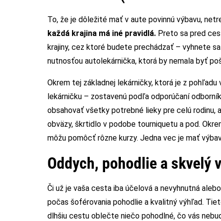
To, že je dôležité mať v aute povinnú výbavu, net
každá krajina má iné pravidlá.
Preto sa pred cest
krajiny, cez ktoré budete prechádzať – vyhnete sa
nutnosťou autolekárnička, ktorá by nemala byť poš
Okrem tej základnej lekárničky, ktorá je z pohľadu 
lekárničku – zostavenú podľa odporúčaní odborník
obsahovať všetky potrebné lieky pre celú rodinu, a
obväzy, škrtidlo v podobe tourniquetu a pod. Okre
môžu pomôcť rôzne kurzy. Jedna vec je mať výbavu a
Oddych, pohodlie a skvelý
Či už je vaša cesta iba účelová a nevyhnutná alebo
počas šoférovania pohodlie a kvalitný výhľad. Tie
dlhšiu cestu oblečte niečo pohodlné, čo vás nebu