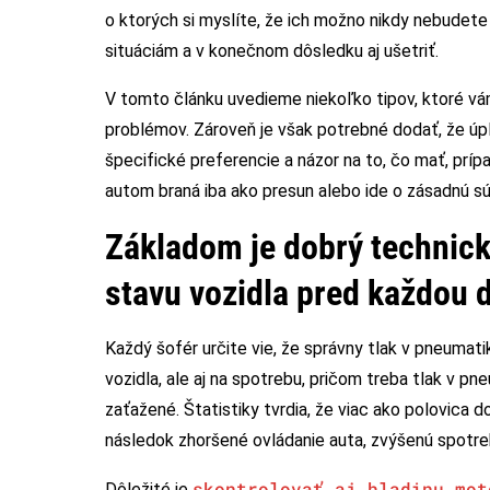
o ktorých si myslíte, že ich možno nikdy nebudet
situáciám a v konečnom dôsledku aj ušetriť.
V tomto článku uvedieme niekoľko tipov, ktoré 
problémov. Zároveň je však potrebné dodať, že úp
špecifické preferencie a názor na to, čo mať, príp
autom braná iba ako presun alebo ide o zásadnú sú
Základom je dobrý technick
stavu vozidla pred každou 
Každý šofér určite vie, že správny tlak v pneumat
vozidla, ale aj na spotrebu, pričom treba tlak v pn
zaťažené. Štatistiky tvrdia, že viac ako polovica
následok zhoršené ovládanie auta, zvýšenú spotrebu
skontrolovať aj hladinu mot
Dôležité je