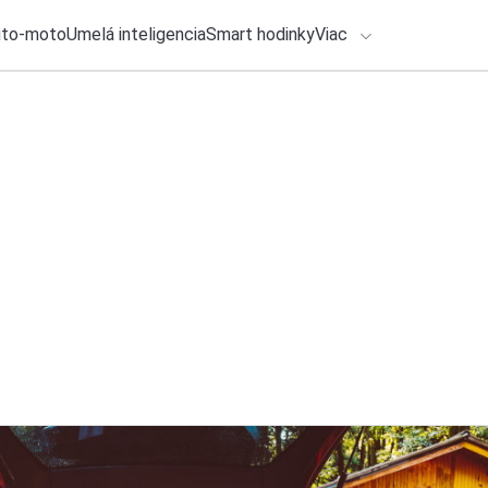
uto-moto
Umelá inteligencia
Smart hodinky
Viac
HLO BY VÁS ZAUJÍMAŤ
Recenzia
lačové správy
3. augusta 2026
•
7m
ADÁVANIA
Xiaomi Buds 6: Slúc
(RECENZIA)
Zadajte frázu pre vyhľadanie
Katarína Šimková