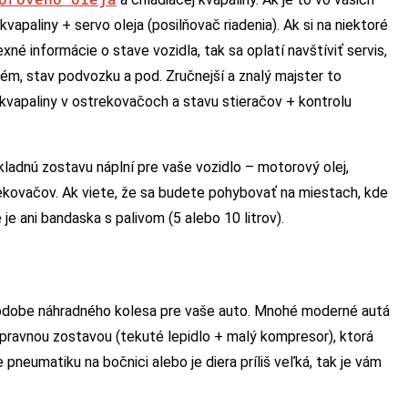
kvapaliny + servo oleja (posilňovač riadenia). Ak si na niektoré
né informácie o stave vozidla, tak sa oplatí navštíviť servis,
tém, stav podvozku a pod. Zručnejší a znalý majster to
 kvapaliny v ostrekovačoch a stavu stieračov + kontrolu
ladnú zostavu náplní pre vaše vozidlo – motorový olej,
rekovačov. Ak viete, že sa budete pohybovať na miestach, kde
 je ani bandaska s palivom (5 alebo 10 litrov).
 podobe náhradného kolesa pre vaše auto. Mnohé moderné autá
opravnou zostavou (tekuté lepidlo + malý kompresor), ktorá
 pneumatiku na bočnici alebo je diera príliš veľká, tak je vám