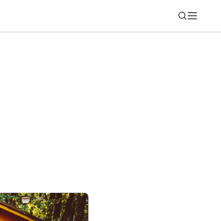
Nájsť
hadlá, ktoré v ušiach ani len nepocítite