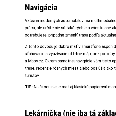
Navigácia
Väčšina moderných automobilov má multimediálne 
prácu, ale určite nie sú také rýchle a všestranné ak
potrebujete, prípadne zmeniť trasu podľa aktuálne
Z tohto dôvodu je dobré mať v smartfóne aspoň dve
sťahovanie a využívanie off-line máp, bez potreb
a Mapy.cz. Okrem samotnej navigácie vám tieto ap
trase, recenzie rôznych miest alebo poslúžia ako t
turistov.
TIP:
Na škodu nie je mať aj klasickú papierovú mapu
Lekárnička (nie iba tá zákl