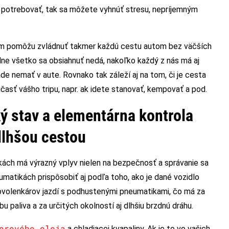
e potrebovať, tak sa môžete vyhnúť stresu, nepríjemným
vám pomôžu zvládnuť takmer každú cestu autom bez väčších
lne všetko sa obsiahnuť nedá, nakoľko každý z nás má aj
ade nemať v aute. Rovnako tak záleží aj na tom, či je cesta
časť vášho tripu, napr. ak idete stanovať, kempovať a pod.
ý stav a elementárna kontrola
dlhšou cestou
ikách má výrazný vplyv nielen na bezpečnosť a správanie sa
eumatikách prispôsobiť aj podľa toho, ako je dané vozidlo
 dovolenkárov jazdí s podhustenými pneumatikami, čo má za
 paliva a za určitých okolností aj dlhšiu brzdnú dráhu.
orového oleja
a chladiacej kvapaliny. Ak je to vo vašich