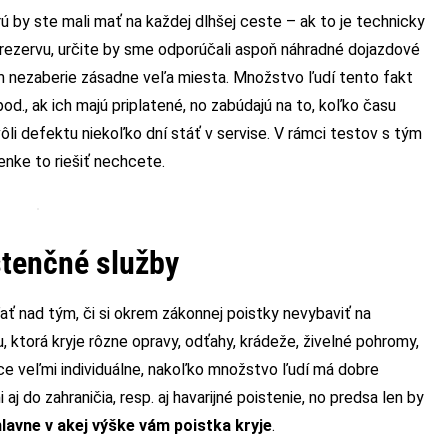
ú by ste mali mať na každej dlhšej ceste – ak to je technicky
rezervu, určite by sme odporúčali aspoň náhradné dojazdové
čom nezaberie zásadne veľa miesta. Množstvo ľudí tento fakt
d., ak ich majú priplatené, no zabúdajú na to, koľko času
vôli defektu niekoľko dní stáť v servise. V rámci testov s tým
nke to riešiť nechcete.
stenčné služby
ť nad tým, či si okrem zákonnej poistky nevybaviť na
 ktorá kryje rôzne opravy, odťahy, krádeže, živelné pohromy,
ce veľmi individuálne, nakoľko množstvo ľudí má dobre
j do zahraničia, resp. aj havarijné poistenie, no predsa len by
lavne v akej výške vám poistka kryje
.