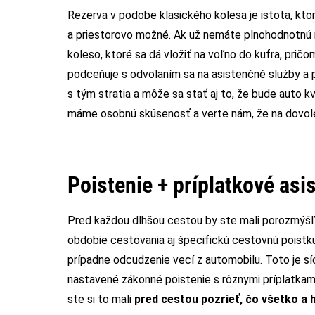
Rezerva v podobe klasického kolesa je istota, ktor
a priestorovo možné. Ak už nemáte plnohodnotnú 
koleso, ktoré sa dá vložiť na voľno do kufra, pri
podceňuje s odvolaním sa na asistenčné služby a po
s tým stratia a môže sa stať aj to, že bude auto k
máme osobnú skúsenosť a verte nám, že na dovole
Poistenie + príplatkové asi
Pred každou dlhšou cestou by ste mali porozmýšľa
obdobie cestovania aj špecifickú cestovnú poistku,
prípadne odcudzenie vecí z automobilu. Toto je sí
nastavené zákonné poistenie s rôznymi príplatkami a
ste si to mali
pred cestou pozrieť, čo všetko a h