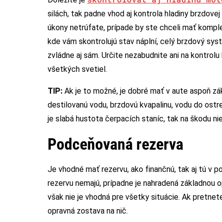
silách, tak padne vhod aj kontrola hladiny brzdovej 
úkony netrúfate, prípade by ste chceli mať komplex
kde vám skontrolujú stav náplní, celý brzdový sys
zvládne aj sám. Určite nezabudnite ani na kontrolu
všetkých svetiel.
TIP:
Ak je to možné, je dobré mať v aute aspoň zák
destilovanú vodu, brzdovú kvapalinu, vodu do ost
je slabá hustota čerpacích staníc, tak na škodu nie
Podceňovaná rezerva
Je vhodné mať rezervu, ako finančnú, tak aj tú v
rezervu nemajú, prípadne je nahradená základnou 
však nie je vhodná pre všetky situácie. Ak pretnete
opravná zostava na nič.