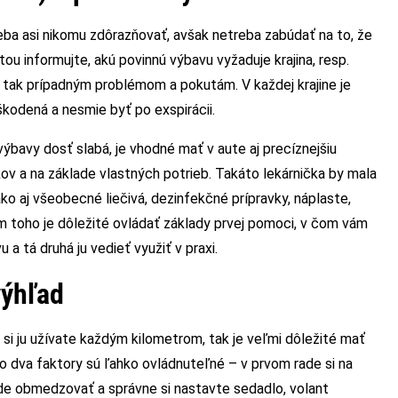
reba asi nikomu zdôrazňovať, avšak netreba zabúdať na to, že
ou informujte, akú povinnú výbavu vyžaduje krajina, resp.
 tak prípadným problémom a pokutám. V každej krajine je
kodená a nesmie byť po exspirácii.
výbavy dosť slabá, je vhodné mať v aute aj precíznejšiu
ov a na základe vlastných potrieb. Takáto lekárnička by mala
ko aj všeobecné liečivá, dezinfekčné prípravky, náplaste,
m toho je dôležité ovládať základy prvej pomoci, v čom vám
 tá druhá ju vedieť využiť v praxi.
 výhľad
 si ju užívate každým kilometrom, tak je veľmi dôležité mať
to dva faktory sú ľahko ovládnuteľné – v prvom rade si na
de obmedzovať a správne si nastavte sedadlo, volant