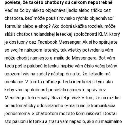
poviete, že takéto chatboty sú celkom nepotrebné
.
Veď na čo by niekto objednával jedlo alebo tričko cez
chatbota, keď môže použiť rovnako rýchlo objednávací
formulár alebo e-shop? Ako dobrá ukážka rozdielu môže
slúžiť chatbot holandskej leteckej spoločnosti KLM, ktorý
je dostupný cez Facebook Messenger. Ak si ho spárujete
so svojím nákupom letenky, tak všetky potvrdenia vám
môžu chodiť namiesto e-mailu do Messengera. Bot vám
teda pošle palubnú letenku, napíše vám číslo vašej brány,
upozorní vás na začatý nástup či na to, že lietadlo má
meškanie. V tomto ohľade je teda identický s tým, ako
keby vám spoločnosť posielala namiesto správ cez
Messenger len e-maily. Rozdiel je však v tom, že na rozdiel
od automaticky odosielaného e-mailu nie je komunikácia
jednosmerná. S chatbotom môžete komunikovať. Dostali
ste palubnú letenku a zrazu vám napadlo, aké sú maximálne