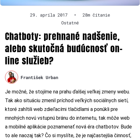
29. apríla 2017
•
28m čítanie
Ostatné
Chatboty: prehnané nadšenie,
alebo skutočná budúcnosť on-
line služieb?
František Urban
Je možné, že stojíme na prahu ďalšej veľkej zmeny webu.
Tak ako situáciu zmenil príchod veľkých sociálnych sietí,
ktoré zahltili web zdieľacími tlačidlami a ponúkli pre
mnohých novú vstupnú bránu do internetu, tak môže web
a mobilné aplikácie poznamenať nová éra chatbotov. Bude
to ale naozaj tak? Čo si myslíte, že je najčastejšia činnosť,