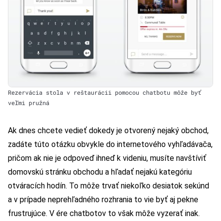
Rezervácia stola v reštaurácii pomocou chatbotu môže byť
veľmi pružná
Ak dnes chcete vedieť dokedy je otvorený nejaký obchod,
zadáte túto otázku obvykle do internetového vyhľadávača,
pričom ak nie je odpoveď ihneď k videniu, musíte navštíviť
domovskú stránku obchodu a hľadať nejakú kategóriu
otváracích hodín. To môže trvať niekoľko desiatok sekúnd
a v prípade neprehľadného rozhrania to vie byť aj pekne
frustrujúce. V ére chatbotov to však môže vyzerať inak.