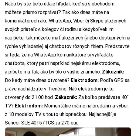
Načo by ste tieto údaje hľadali, keď sa s obchodom
môžete priamo rozprávať? Tak ako dnes máte na
komunikátoroch ako WhatsApp, Viber či Skype uložených
svojich priateľov, kolegov či rodinu a kedykoľvek im
napíšete, tak môžete mať uložených (alebo dostupných na
rýchle vyhľadanie) aj chatbotov rôznych firiem. Predstavte
si teda, že na WhatsApp komunikátore si vyhľadáte
chatbota, ktorý patrí napríklad nejakému elektrodomu,
a píšete mu tak, ako by šlo o vášho známeho.
Zákazník:
Do kedy máte dnes otvorené?
Elektrodom:
Podľa GPS sa
práve nachádzate v Trenčíne. Náš elektrodom je tu
otvorený do 21.00 hod.
Zákazník:
Za koľko predávate 40“
TV?
Elektrodom:
Momentálne máme na predajni na výber
z 18 modelov TV s touto uhlopriečkou. Najlacnejší je
Sencor SLE 40F57TCS za 270 eur.