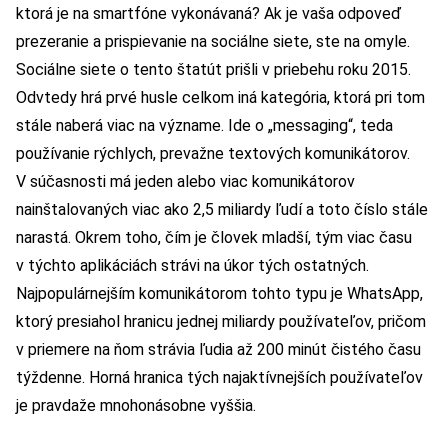
ktorá je na smartfóne vykonávaná? Ak je vaša odpoveď
prezeranie a prispievanie na sociálne siete, ste na omyle.
Sociálne siete o tento štatút prišli v priebehu roku 2015.
Odvtedy hrá prvé husle celkom iná kategória, ktorá pri tom
stále naberá viac na význame. Ide o „messaging“, teda
používanie rýchlych, prevažne textových komunikátorov.
V súčasnosti má jeden alebo viac komunikátorov
nainštalovaných viac ako 2,5 miliardy ľudí a toto číslo stále
narastá. Okrem toho, čím je človek mladší, tým viac času
v týchto aplikáciách strávi na úkor tých ostatných.
Najpopulárnejším komunikátorom tohto typu je WhatsApp,
ktorý presiahol hranicu jednej miliardy používateľov, pričom
v priemere na ňom strávia ľudia až 200 minút čistého času
týždenne. Horná hranica tých najaktívnejších používateľov
je pravdaže mnohonásobne vyššia.