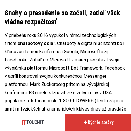
Snahy o presadenie sa začali, zatiaľ však
vládne rozpačitosť
V priebehu roku 2016 vypukol v rámci technologických
firiem
chatbotový ošiaľ
. Chatboty a digitálni asistenti boli
kľúčovou témou konferencií Googlu, Microsoftu aj
Facebooku. Zatiaľ čo Microsoft v marci predstavil svoju
vývojársku platformu Microsoft Bot Framework, Facebook
v apríli kontroval svojou konkurenčnou Messenger
platformou. Mark Zuckerberg pritom na vývojárskej
konferencii F8 smelo stanovil, že s volaním na v USA
populárne telefónne číslo 1-800-FLOWERS (tento zápis s
úmrtím fyzických alfanumerických kláves dnes už pravdaže
nemá význam), na ktorom možno objednať kyticu, je
TOUCHIT
Rýchle správy
minulosťou a všetko zaobstará bot. Pokračoval ďalej