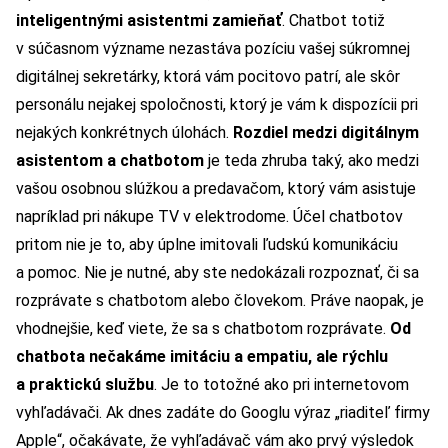
inteligentnými asistentmi zamieňať
. Chatbot totiž
v súčasnom význame nezastáva pozíciu vašej súkromnej
digitálnej sekretárky, ktorá vám pocitovo patrí, ale skôr
personálu nejakej spoločnosti, ktorý je vám k dispozícii pri
nejakých konkrétnych úlohách.
Rozdiel medzi digitálnym
asistentom a chatbotom
je teda zhruba taký, ako medzi
vašou osobnou slúžkou a predavačom, ktorý vám asistuje
napríklad pri nákupe TV v elektrodome. Účel chatbotov
pritom nie je to, aby úplne imitovali ľudskú komunikáciu
a pomoc. Nie je nutné, aby ste nedokázali rozpoznať, či sa
rozprávate s chatbotom alebo človekom. Práve naopak, je
vhodnejšie, keď viete, že sa s chatbotom rozprávate.
Od
chatbota nečakáme imitáciu a empatiu, ale rýchlu
a praktickú službu
. Je to totožné ako pri internetovom
vyhľadávači. Ak dnes zadáte do Googlu výraz „riaditeľ firmy
Apple“, očakávate, že vyhľadávač vám ako prvý výsledok