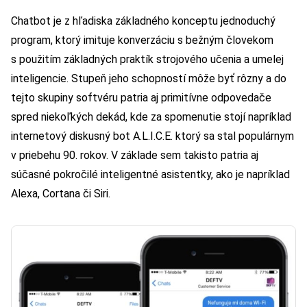
Chatbot je z hľadiska základného konceptu jednoduchý
program, ktorý imituje konverzáciu s bežným človekom
s použitím základných praktík strojového učenia a umelej
inteligencie. Stupeň jeho schopností môže byť rôzny a do
tejto skupiny softvéru patria aj primitívne odpovedače
spred niekoľkých dekád, kde za spomenutie stojí napríklad
internetový diskusný bot A.L.I.C.E. ktorý sa stal populárnym
v priebehu 90. rokov. V základe sem takisto patria aj
súčasné pokročilé inteligentné asistentky, ako je napríklad
Alexa, Cortana či Siri.