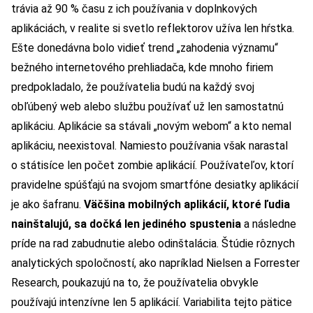
trávia až 90 % času z ich používania v doplnkových
aplikáciách, v realite si svetlo reflektorov užíva len hŕstka.
Ešte donedávna bolo vidieť trend „zahodenia významu“
bežného internetového prehliadača, kde mnoho firiem
predpokladalo, že používatelia budú na každý svoj
obľúbený web alebo službu používať už len samostatnú
aplikáciu. Aplikácie sa stávali „novým webom“ a kto nemal
aplikáciu, neexistoval. Namiesto používania však narastal
o státisíce len počet zombie aplikácií. Používateľov, ktorí
pravidelne spúšťajú na svojom smartfóne desiatky aplikácií
je ako šafranu.
Väčšina mobilných aplikácií, ktoré ľudia
nainštalujú, sa dočká len jediného spustenia
a následne
príde na rad zabudnutie alebo odinštalácia. Štúdie rôznych
analytických spoločností, ako napríklad Nielsen a Forrester
Research, poukazujú na to, že používatelia obvykle
používajú intenzívne len 5 aplikácií. Variabilita tejto pätice