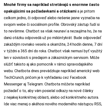
Mnohé firmy sa napríklad stretávajú s enormne často
opakujúcimi sa požiadavkami a otázkami
a je pritom
celkom jedno, či odpoveď alebo riešenie jasne vyznačia na
svojom webe či sociálnom profile. Obrovský zástup ľudí si
to nevšimne. Chatbot sa však neunaví a nezaujíma ho, že na
danú otázku odpovedá už po milióntykrát. Bude odpovedať
zakaždým rovnako veselo a okamžite, 24 hodín denne, 7 dní
v týždni a 365 dní do roka. Chatbot však nemusí byť využitý
len v súvislosti s predajom a zákazníckym servisom. Môže
slúžiť takisto aj ako pomocník v rámci spravodajského
webu. Chatbota dnes prevádzkuje napríklad americký web
TechCrunch, pričom je k vyhľadaniu cez Facebook
Messenger aj Telegram. Chatbota môžete napríklad
požiadať o to, aby vám posielal odkazy na nové články
z nejakej konkrétnej oblasti, alebo od konkrétneho autora.
Ide viac menej o akéhosi nového moderného nástupcu RSS,