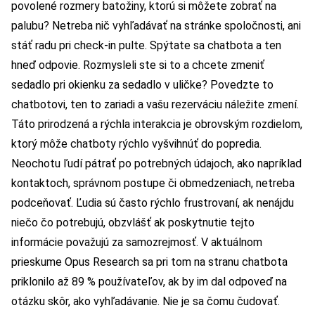
povolené rozmery batožiny, ktorú si môžete zobrať na
palubu? Netreba nič vyhľadávať na stránke spoločnosti, ani
stáť radu pri check-in pulte. Spýtate sa chatbota a ten
hneď odpovie. Rozmysleli ste si to a chcete zmeniť
sedadlo pri okienku za sedadlo v uličke? Povedzte to
chatbotovi, ten to zariadi a vašu rezerváciu náležite zmení.
Táto prirodzená a rýchla interakcia je obrovským rozdielom,
ktorý môže chatboty rýchlo vyšvihnúť do popredia.
Neochotu ľudí pátrať po potrebných údajoch, ako napríklad
kontaktoch, správnom postupe či obmedzeniach, netreba
podceňovať. Ľudia sú často rýchlo frustrovaní, ak nenájdu
niečo čo potrebujú, obzvlášť ak poskytnutie tejto
informácie považujú za samozrejmosť. V aktuálnom
prieskume Opus Research sa pri tom na stranu chatbota
priklonilo až 89 % používateľov, ak by im dal odpoveď na
otázku skôr, ako vyhľadávanie. Nie je sa čomu čudovať.