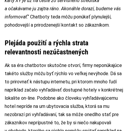
karty XY je už na ceste zo servisného strediska
a očakávame ju zajtra ráno. Akonáhle dorazí, budeme vás
informovať
.“ Chatboty teda môžu ponúkať plynulejší,
pohodovejší a prirodzenejší kontakt so zákazníkom.
Plejáda použití a rýchla strata
relevantnosti nezúčastnených
Ak sa éra chatbotov skutočne otvorí, firmy neponúkajúce
takéto služby môžu byť rýchlo vo veľkej nevýhode. Dá sa
to prirovnať k nástupu internetu, pri ktorom mnoho ľudí
napríklad začalo vyhľadávať dostupné hotely v konkrétnej
lokalite on-line. Podobne ako človeku vyhľadávajúcemu
hotel nepríde na um ubytovacia služba, ktorá sa mu
nezobrazí pri vyhľadávaní, tak sa môže onedlho stať pre
zákazníkov neprípustné to, že by si niečo nakupovali
v obchode, ktorého sa rýchlo nemôžu spýtať napríklad na