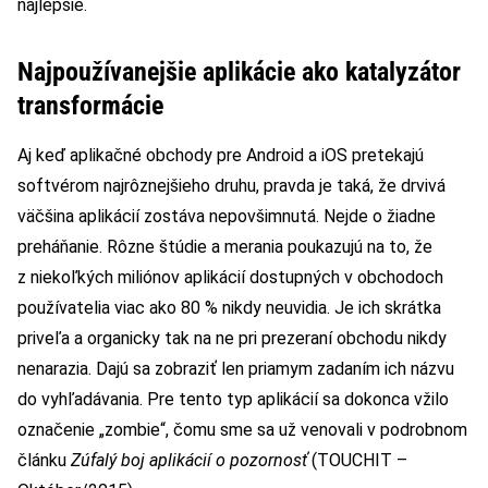
najlepšie.
Najpoužívanejšie aplikácie ako katalyzátor
transformácie
Aj keď aplikačné obchody pre Android a iOS pretekajú
softvérom najrôznejšieho druhu, pravda je taká, že drvivá
väčšina aplikácií zostáva nepovšimnutá. Nejde o žiadne
preháňanie. Rôzne štúdie a merania poukazujú na to, že
z niekoľkých miliónov aplikácií dostupných v obchodoch
používatelia viac ako 80 % nikdy neuvidia. Je ich skrátka
priveľa a organicky tak na ne pri prezeraní obchodu nikdy
nenarazia. Dajú sa zobraziť len priamym zadaním ich názvu
do vyhľadávania. Pre tento typ aplikácií sa dokonca vžilo
označenie „zombie“, čomu sme sa už venovali v podrobnom
článku
Zúfalý boj aplikácií o pozornosť
(TOUCHIT –