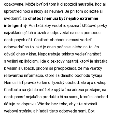
opakovane. Môže byť pri tom k dispozícii neustále, hoc aj
uprostred noci a nikdy sa neunaví. Je pri tom dôležité si
uvedomiť, že
chatbot nemusí byť nejako extrémne
inteligentný
. Postačí, aby vedel rozpoznať kľúčové prvky
najzákladnejších otázok a odpovedal na ne s pomocou
dostupných dát. Chatbot obchodu nemusí vedieť
odpovedať na to, aké je dnes počasie, alebo na to, čo
dávajú dnes v kine. Nepotrebuje takisto vedieť narábať
s vašimi aplikáciami. Ide o textový nástroj, ktorý je skrátka
k vašim službách, pričom sa predpokladá, že má všetky
relevantné informácie, ktoré sa daného obchodu týkajú.
Nemusí ísť pravdaže len o fyzický obchod, ale aj o e-shop.
Chatbota sa rýchlo môžete spýtať na adresu predajne, na
dostupnosť nejakého produktu či na sumu, ktorú si obchod
účtuje za dopravu. Všetko bez toho, aby ste otvárali
webovú stránku a hľadali tieto odpovede sami. Bot