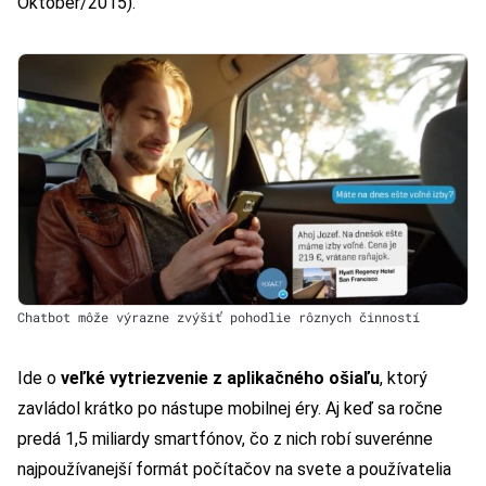
Október/2015).
Chatbot môže výrazne zvýšiť pohodlie rôznych činností
Ide o
veľké vytriezvenie z aplikačného ošiaľu
, ktorý
zavládol krátko po nástupe mobilnej éry. Aj keď sa ročne
predá 1,5 miliardy smartfónov, čo z nich robí suverénne
najpoužívanejší formát počítačov na svete a používatelia