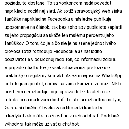
požiada, to dostane. To sa vonkoncom nedá povedať
napríklad o sociálnej sieti. Ak totiž spravodajský web získa
fanúšika napríklad na Facebooku a následne publikuje
upozornenie na článok, tak bez toho aby publicista zaplatil
za jeho propagáciu sa ukáže len malému percentu jeho
fanúšikov. O tom, čo je a čo nie je na stene jednotlivého
človeka totiž rozhoduje Facebook a až následne
používateľ a v poslednej rade ten, čo informáciu zdieľa.
V prípade chatbotov je však situácia iná, pretože ide
prakticky o regulárny kontakt. Ak vám napíše na WhatsApp
či Telegram priateľ, správa sa vám okamžite zobrazí. Nikto
pred tým nerozhoduje, či je správa dôležitá alebo nie
a teda, či sa má k vám dostať. To ste si rozhodli sami tým,
že ste si daného človeka zaradili medzi kontakty
a kedykoľvek máte možnosť ho z nich odobrať. Podobné
výhody si tak môže užívať aj chatbot.