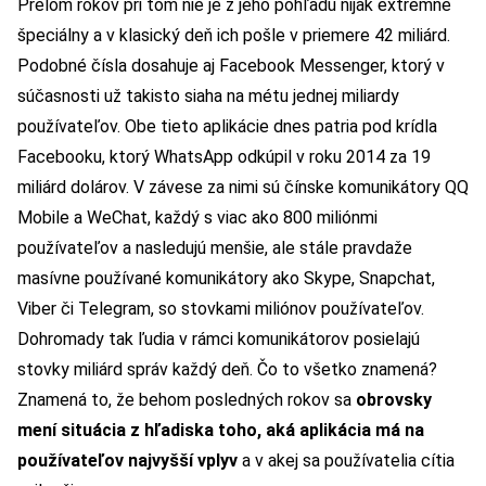
Prelom rokov pri tom nie je z jeho pohľadu nijak extrémne
špeciálny a v klasický deň ich pošle v priemere 42 miliárd.
Podobné čísla dosahuje aj Facebook Messenger, ktorý v
súčasnosti už takisto siaha na métu jednej miliardy
používateľov. Obe tieto aplikácie dnes patria pod krídla
Facebooku, ktorý WhatsApp odkúpil v roku 2014 za 19
miliárd dolárov. V závese za nimi sú čínske komunikátory QQ
Mobile a WeChat, každý s viac ako 800 miliónmi
používateľov a nasledujú menšie, ale stále pravdaže
masívne používané komunikátory ako Skype, Snapchat,
Viber či Telegram, so stovkami miliónov používateľov.
Dohromady tak ľudia v rámci komunikátorov posielajú
stovky miliárd správ každý deň. Čo to všetko znamená?
Znamená to, že behom posledných rokov sa
obrovsky
mení situácia z hľadiska toho, aká aplikácia má na
používateľov najvyšší vplyv
a v akej sa používatelia cítia