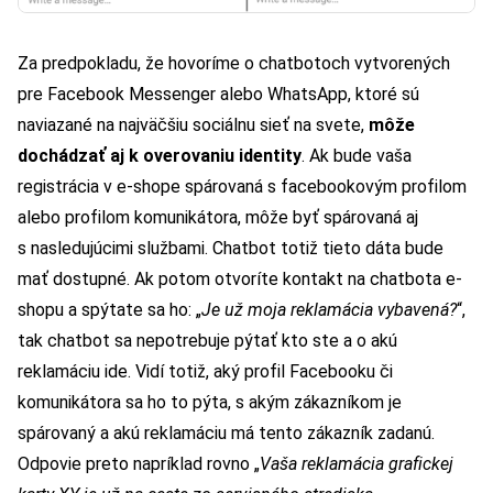
Za predpokladu, že hovoríme o chatbotoch vytvorených
pre Facebook Messenger alebo WhatsApp, ktoré sú
naviazané na najväčšiu sociálnu sieť na svete,
môže
dochádzať aj k overovaniu identity
. Ak bude vaša
registrácia v e-shope spárovaná s facebookovým profilom
alebo profilom komunikátora, môže byť spárovaná aj
s nasledujúcimi službami. Chatbot totiž tieto dáta bude
mať dostupné. Ak potom otvoríte kontakt na chatbota e-
shopu a spýtate sa ho: „
Je už moja reklamácia vybavená?
“,
tak chatbot sa nepotrebuje pýtať kto ste a o akú
reklamáciu ide. Vidí totiž, aký profil Facebooku či
komunikátora sa ho to pýta, s akým zákazníkom je
spárovaný a akú reklamáciu má tento zákazník zadanú.
Odpovie preto napríklad rovno „
Vaša reklamácia grafickej