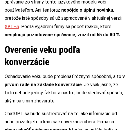
správanie zo strany tohto jazykového modelu voči
používateľom. Ani tentoraz
nepôjde o úplnú novinku
,
pretože isté spôsoby sú už zapracované v aktuálnej verzii
GPT-5
. Podľa vyjadrení firmy sa počet reakcií, ktoré
nesplňujú požadované správanie, znížil od 65 do 80 %
.
Overenie veku podľa
konverzácie
Odhadovanie veku bude prebiehať rôznymi spôsobmi, a to
v
prvom rade na základe konverzácie
. Je však jasné, že
toto nebude jediný faktor a nástroj bude sledovať spôsob,
akým sa s ním zhovárate.
ChatGPT sa bude sústreďovať na to, aké informácie od
neho požadujete a kam sa konverzácia uberá. Firma sa
chce vyhnúť súdnym sporom
, ktorým neustále čelí na