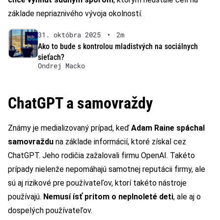
základe nepriaznivého vývoja okolností.
31. októbra 2025
•
2m
Ako to bude s kontrolou mladistvých na sociálnych
sieťach?
Ondrej Macko
ChatGPT a samovraždy
Známy je medializovaný prípad, keď
Adam Raine spáchal
samovraždu
na základe informácií, ktoré získal cez
ChatGPT. Jeho rodičia zažalovali firmu OpenAI. Takéto
prípady nielenže nepomáhajú samotnej reputácii firmy, ale
sú aj rizikové pre používateľov, ktorí takéto nástroje
používajú.
Nemusí ísť pritom o neplnoleté deti
, ale aj o
dospelých používateľov.