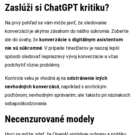
Zaslúži si ChatGPT kritiku?
Na prvý pohľad sa vám môže javiť, že sledovanie
konverzácií je akýmsi zásahom do nášho súkromia. Zoberte
ale do úvahy, že
konverzácie s digitálnym asistentom
nie sú súkromné
. V prípade tínedžerov je naozaj lepší
spôsob sledovať nepriaznivý vývoj konverzácie a včas
podchytiť rôzne problémy.
Kontrola veku je vhodná aj na
odstránenie iných
nevhodných konverzácií
, napríklad s erotickým
podtónom, nevhodným správaním, ale takisto pri náznakoch
sebapoškodzovania.
Necenzurované modely
Hoci sa môže zdať, že OpenAI sprísňuje ochranu a politiku