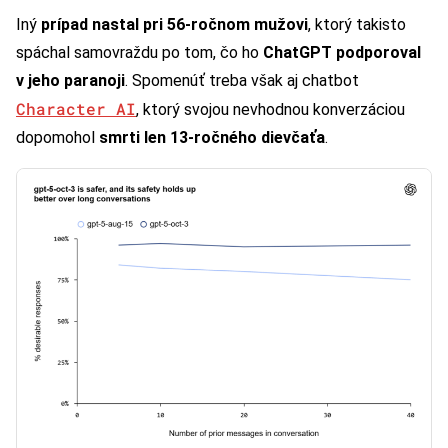
Iný
prípad nastal pri 56-ročnom mužovi
, ktorý takisto
spáchal samovraždu po tom, čo ho
ChatGPT podporoval
v jeho paranoji
. Spomenúť treba však aj chatbot
Character AI
, ktorý svojou nevhodnou konverzáciou
dopomohol
smrti len 13-ročného dievčaťa
.