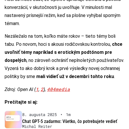
konverzácií, v skutočnosti ju uvoľňuje. V minulosti mal
nastavený prísnejší režim, keď sa plošne vyhýbal sporným
témam.
Nezáležalo na tom, koľko máte rokov – tieto témy boli
tabu. Po novom, hoci s akousi rodičovskou kontrolou,
chce
uvoľniť témy napríklad s erotickým podtónom pre
dospelých
, no zároveň ochrániť neplnoletých používateľov.
Vyzerá to ako dobrý krok a prvé výsledky novej ochrannej
politiky by sme
mali vidieť už v decembri tohto roku
.
1
2
404media
Zdroj: Open AI (
,
),
Prečítajte si aj:
8. augusta 2025
•
1m
Chat GPT-5 zadarmo: Všetko, čo potrebujete vedieť
Michal Reiter