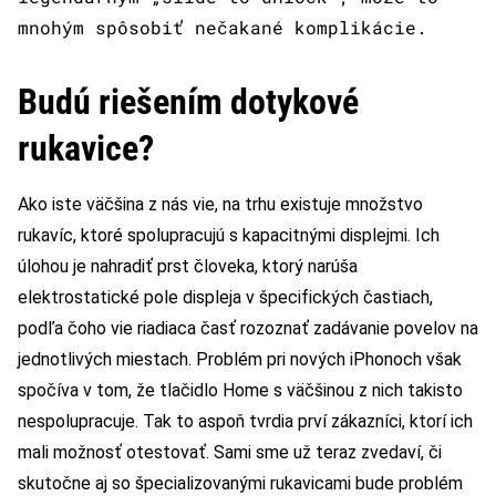
mnohým spôsobiť nečakané komplikácie.
Budú riešením dotykové
rukavice?
Ako iste väčšina z nás vie, na trhu existuje množstvo
rukavíc, ktoré spolupracujú s kapacitnými displejmi. Ich
úlohou je nahradiť prst človeka, ktorý narúša
elektrostatické pole displeja v špecifických častiach,
podľa čoho vie riadiaca časť rozoznať zadávanie povelov na
jednotlivých miestach. Problém pri nových iPhonoch však
spočíva v tom, že tlačidlo Home s väčšinou z nich takisto
nespolupracuje. Tak to aspoň tvrdia prví zákazníci, ktorí ich
mali možnosť otestovať. Sami sme už teraz zvedaví, či
skutočne aj so špecializovanými rukavicami bude problém