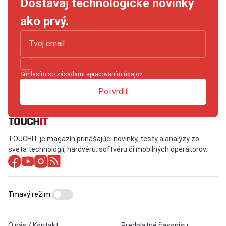
Dostávaj technologické novinky
ako prvý.
Súhlasím so
zásadami spracovaním údajov
.
Potvrdiť
TOUCHIT je magazín prinášajúci novinky, testy a analýzy zo
sveta technológií, hardvéru, softvéru či mobilných operátorov.
Tmavý režim
O nás / Kontakt
Predplatné časopisu