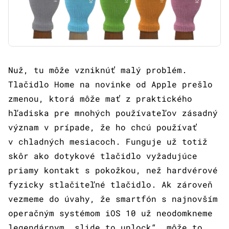
Nuž, tu môže vzniknúť malý problém.
Tlačidlo Home na novinke od Apple prešlo
zmenou, ktorá môže mať z praktického
hľadiska pre mnohých používateľov zásadný
význam v prípade, že ho chcú používať
v chladných mesiacoch. Funguje už totiž
skôr ako dotykové tlačidlo vyžadujúce
priamy kontakt s pokožkou, než hardvérové
fyzicky stlačiteľné tlačidlo. Ak zároveň
vezmeme do úvahy, že smartfón s najnovším
operačným systémom iOS 10 už neodomkneme
legendárnym „slide to unlock“, môže to