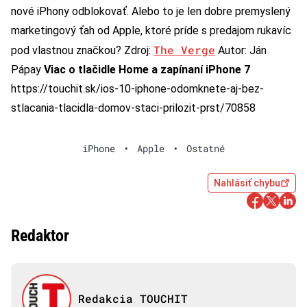
nové iPhony odblokovať. Alebo to je len dobre premyslený
marketingový ťah od Apple, ktoré príde s predajom rukavíc
The Verge
pod vlastnou značkou? Zdroj:
Autor: Ján
Pápay
Viac o tlačidle Home a zapínaní iPhone 7
https://touchit.sk/ios-10-iphone-odomknete-aj-bez-
stlacania-tlacidla-domov-staci-prilozit-prst/70858
iPhone
•
Apple
•
Ostatné
Nahlásiť chybu
Redaktor
Redakcia TOUCHIT