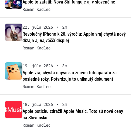
Apple to zatajil: Nová Siri funguje aj v slovenčine
Roman Kadlec
22. júla 2026
•
2m
Revolučný iPhone k 20. výročiu: Apple vraj chystá nový
dizajn aj najväčší displej
Roman Kadlec
19. júla 2026
•
3m
Apple vraj chystá najväčšiu zmenu fotoaparátu za
posledné roky. Potvrdzuje to uniknutý dokument
Roman Kadlec
18. júla 2026
•
2m
Apple potichu zdražil Apple Music. Toto sú nové ceny
na Slovensku
Roman Kadlec