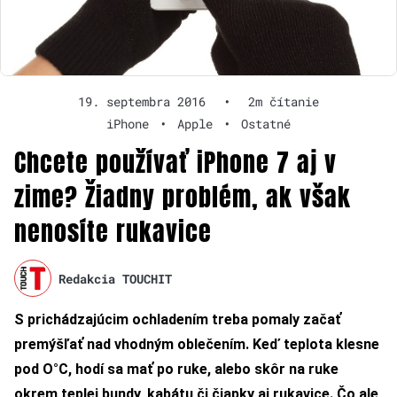
19. septembra 2016
•
2m čítanie
iPhone
•
Apple
•
Ostatné
Chcete používať iPhone 7 aj v
zime? Žiadny problém, ak však
nenosíte rukavice
Redakcia TOUCHIT
S prichádzajúcim ochladením treba pomaly začať
premýšľať nad vhodným oblečením. Keď teplota klesne
pod O°C, hodí sa mať po ruke, alebo skôr na ruke
okrem teplej bundy, kabátu či čiapky aj rukavice. Čo ale