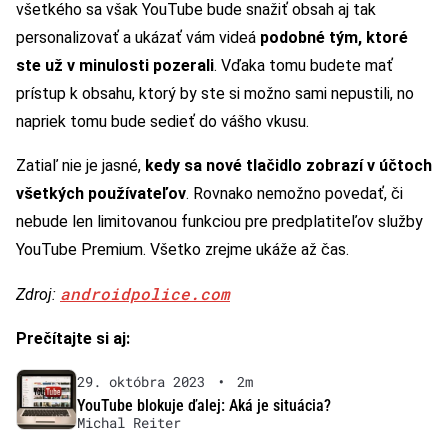
všetkého sa však YouTube bude snažiť obsah aj tak
personalizovať a ukázať vám videá
podobné tým, ktoré
ste už v minulosti pozerali
. Vďaka tomu budete mať
prístup k obsahu, ktorý by ste si možno sami nepustili, no
napriek tomu bude sedieť do vášho vkusu.
Zatiaľ nie je jasné,
kedy sa nové tlačidlo zobrazí v účtoch
všetkých používateľov
. Rovnako nemožno povedať, či
nebude len limitovanou funkciou pre predplatiteľov služby
YouTube Premium. Všetko zrejme ukáže až čas.
androidpolice.com
Zdroj:
Prečítajte si aj:
29. októbra 2023
•
2m
YouTube blokuje ďalej: Aká je situácia?
Michal Reiter