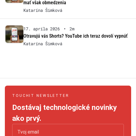
mať však obmedzenia
Katarína Šimková
17. apríla 2026
•
2m
Otravujú vás Shorts? YouTube ich teraz dovolí vypnúť
Katarína Šimková
TOUCHIT NEWSLETTER
Dostávaj technologické novinky
ako prvý.