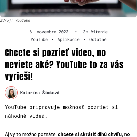
Zdroj: YouTube
6. novembra 2023
•
3m čítanie
YouTube
•
Aplikácie
•
Ostatné
Chcete si pozrieť video, no
neviete aké? YouTube to za vás
vyrieši!
Katarína Šimková
YouTube pripravuje možnosť pozrieť si
náhodné videá.
Aj vy to možno poznáte,
chcete si skrátiť dlhú chvíľu, no