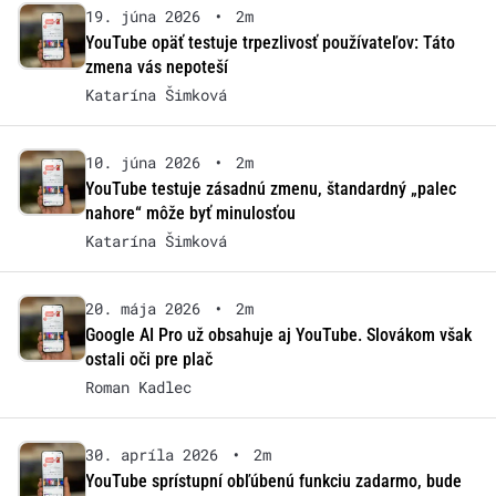
19. júna 2026
•
2m
YouTube opäť testuje trpezlivosť používateľov: Táto
zmena vás nepoteší
Katarína Šimková
10. júna 2026
•
2m
YouTube testuje zásadnú zmenu, štandardný „palec
nahore“ môže byť minulosťou
Katarína Šimková
20. mája 2026
•
2m
Google AI Pro už obsahuje aj YouTube. Slovákom však
ostali oči pre plač
Roman Kadlec
30. apríla 2026
•
2m
YouTube sprístupní obľúbenú funkciu zadarmo, bude