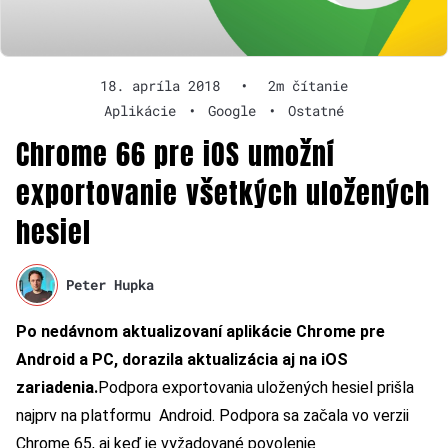
18. apríla 2018
•
2m čítanie
Aplikácie
•
Google
•
Ostatné
Chrome 66 pre iOS umožní
exportovanie všetkých uložených
hesiel
Peter Hupka
Po nedávnom aktualizovaní aplikácie Chrome pre
Android a PC, dorazila aktualizácia aj na iOS
zariadenia.
Podpora exportovania uložených hesiel prišla
najprv na platformu Android. Podpora sa začala vo verzii
Chrome 65, aj keď je vyžadované povolenie