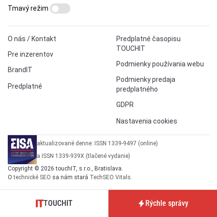
Tmavý režim
O nás / Kontakt
Predplatné časopisu
TOUCHIT
Pre inzerentov
Podmienky používania webu
BrandIT
Podmienky predaja
Predplatné
predplatného
GDPR
Nastavenia cookies
aktualizované denne: ISSN 1339-9497 (online)
a ISSN 1339-939X (tlačené vydanie)
Copyright © 2026 touchIT, s.r.o., Bratislava.
O
technické SEO
sa nám stará
TechSEO Vitals
.
TOUCHIT
Rýchle správy