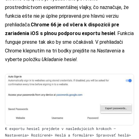
prostredníctvom experimentálnej vlajky, čo naznačuje, že
funkcia ešte nie je úplne pripravená pre hlavnú verziu
prehliadača.
Chrome 66 je od včera k dispozícii pre
zariadenia iOS s plnou podporou exportu hesiel
. Funkcia
funguje presne tak ako by sme očakávali. V prehliadači
Chrome klepnutím na tri bodky prejdite na
Nastavenia
a
vyberte položku
Ukladanie hesiel
.
K exportu hesiel prejdete v nasledujúcich krokoch –
Nastavenia> Rozšírené> Heslá a formuláre> Spravovať heslá>