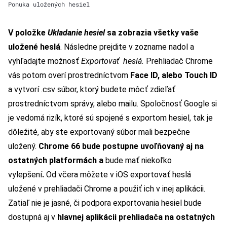
Ponuka uložených hesiel
V položke
Ukladanie hesiel
sa zobrazia všetky vaše
uložené heslá
. Následne prejdite v zozname nadol a
vyhľadajte možnosť
Exportovať heslá.
Prehliadač Chrome
vás potom overí prostredníctvom
Face ID, alebo Touch ID
a vytvorí .csv súbor, ktorý budete môcť zdieľať
prostredníctvom správy, alebo mailu.
Spoločnosť Google si
je vedomá rizík, ktoré sú spojené s exportom hesiel, tak je
dôležité, aby ste exportovaný súbor mali bezpečne
uložený.
Chrome 66 bude postupne uvoľňovaný aj na
ostatných platformách a
bude mať niekoľko
vylepšení
.
Od včera môžete v iOS exportovať heslá
uložené v prehliadači Chrome a použiť ich v inej aplikácii.
Zatiaľ nie je jasné, či podpora exportovania hesiel bude
dostupná aj v
hlavnej aplikácii prehliadača na ostatných