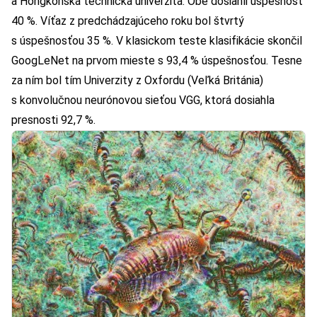
a Hongkonská technická univerzita. Obe dosiahli úspešnosť
40 %. Víťaz z predchádzajúceho roku bol štvrtý
s úspešnosťou 35 %. V klasickom teste klasifikácie skončil
GoogLeNet na prvom mieste s 93,4 % úspešnosťou. Tesne
za ním bol tím Univerzity z Oxfordu (Veľká Británia)
s konvolučnou neurónovou sieťou VGG, ktorá dosiahla
presnosti 92,7 %.