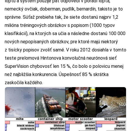
loptu a systém použije päť odpovedí v poradí lopta,
nemecký ovčiak, doberman, pudlík, bernardín, takisto je to
správne. Súťaž prebieha tak, že siete dostanú najprv 1,2
milióna tréningových obrázkov s popisom (1000 typov
klasifikácií), na ktorých sa učia a následne dostanú 100 000
nových nepopísaných obrázkov, pre ktoré majú niektorý
z tisícky popisov zvoliť samé. V roku 2012 dosiahla v tomto
teste prelomová Hintonova konvolučná neurónová sieť
SuperVision chybovosť len 15 %, čo bolo o polovicu menej
než najbližšia konkurencia. Úspešnosť 85 % skrátka
zaskočila každého.