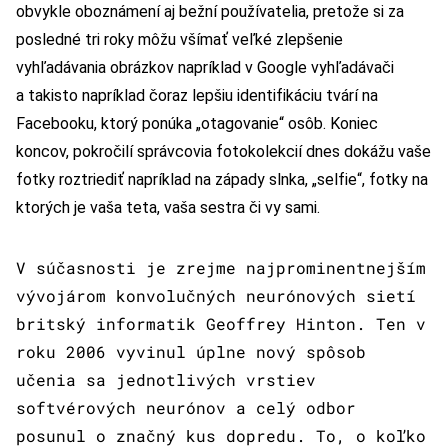
obvykle oboznámení aj bežní používatelia, pretože si za
posledné tri roky môžu všímať veľké zlepšenie
vyhľadávania obrázkov napríklad v Google vyhľadávači
a takisto napríklad čoraz lepšiu identifikáciu tvárí na
Facebooku, ktorý ponúka „otagovanie“ osôb. Koniec
koncov, pokročilí správcovia fotokolekcií dnes dokážu vaše
fotky roztriediť napríklad na západy slnka, „selfie“, fotky na
ktorých je vaša teta, vaša sestra či vy sami.
V súčasnosti je zrejme najprominentnejším
vývojárom konvolučných neurónových sietí
britský informatik Geoffrey Hinton. Ten v
roku 2006 vyvinul úplne nový spôsob
učenia sa jednotlivých vrstiev
softvérových neurónov a celý odbor
posunul o značný kus dopredu. To, o koľko