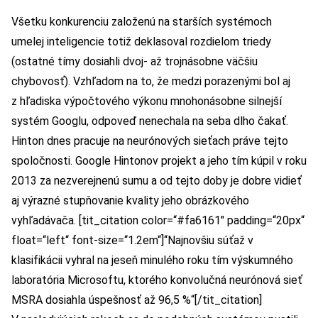
Všetku konkurenciu založenú na starších systémoch
umelej inteligencie totiž deklasoval rozdielom triedy
(ostatné tímy dosiahli dvoj- až trojnásobne väčšiu
chybovosť). Vzhľadom na to, že medzi porazenými bol aj
z hľadiska výpočtového výkonu mnohonásobne silnejší
systém Googlu, odpoveď nenechala na seba dlho čakať.
Hinton dnes pracuje na neurónových sieťach práve tejto
spoločnosti. Google Hintonov projekt a jeho tím kúpil v roku
2013 za nezverejnenú sumu a od tejto doby je dobre vidieť
aj výrazné stupňovanie kvality jeho obrázkového
vyhľadávača. [tit_citation color=“#fa6161″ padding=“20px“
float=“left“ font-size=“1.2em“]“Najnovšiu súťaž v
klasifikácii vyhral na jeseň minulého roku tím výskumného
laboratória Microsoftu, ktorého konvolučná neurónová sieť
MSRA dosiahla úspešnosť až 96,5 %“[/tit_citation]