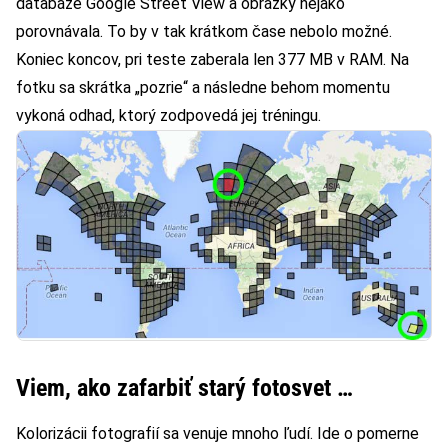
databáze Google Street View a obrázky nejako
porovnávala. To by v tak krátkom čase nebolo možné.
Koniec koncov, pri teste zaberala len 377 MB v RAM. Na
fotku sa skrátka „pozrie“ a následne behom momentu
vykoná odhad, ktorý zodpovedá jej tréningu.
Viem, ako zafarbiť starý fotosvet …
Kolorizácii fotografií sa venuje mnoho ľudí. Ide o pomerne