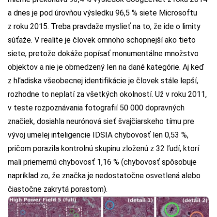
a dnes je pod úrovňou výsledku 96,5 % siete Microsoftu
z roku 2015. Treba pravdaže myslieť na to, že ide o limity
súťaže. V realite je človek omnoho schopnejší ako tieto
siete, pretože dokáže popísať monumentálne množstvo
objektov a nie je obmedzený len na dané kategórie. Aj keď
z hľadiska všeobecnej identifikácie je človek stále lepší,
rozhodne to neplatí za všetkých okolností. Už v roku 2011,
v teste rozpoznávania fotografií 50 000 dopravných
značiek, dosiahla neurónová sieť švajčiarskeho tímu pre
vývoj umelej inteligencie IDSIA chybovosť len 0,53 %,
pričom porazila kontrolnú skupinu zloženú z 32 ľudí, ktorí
mali priemernú chybovosť 1,16 % (chybovosť spôsobuje
napríklad zo, že značka je nedostatočne osvetlená alebo
čiastočne zakrytá porastom).