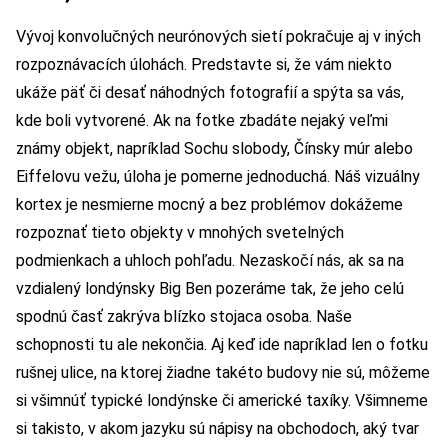
Vývoj konvolučných neurónových sietí pokračuje aj v iných
rozpoznávacích úlohách. Predstavte si, že vám niekto
ukáže päť či desať náhodných fotografií a spýta sa vás,
kde boli vytvorené. Ak na fotke zbadáte nejaký veľmi
známy objekt, napríklad Sochu slobody, Čínsky múr alebo
Eiffelovu vežu, úloha je pomerne jednoduchá. Náš vizuálny
kortex je nesmierne mocný a bez problémov dokážeme
rozpoznať tieto objekty v mnohých svetelných
podmienkach a uhloch pohľadu. Nezaskočí nás, ak sa na
vzdialený londýnsky Big Ben pozeráme tak, že jeho celú
spodnú časť zakrýva blízko stojaca osoba. Naše
schopnosti tu ale nekončia. Aj keď ide napríklad len o fotku
rušnej ulice, na ktorej žiadne takéto budovy nie sú, môžeme
si všimnúť typické londýnske či americké taxíky. Všimneme
si takisto, v akom jazyku sú nápisy na obchodoch, aký tvar