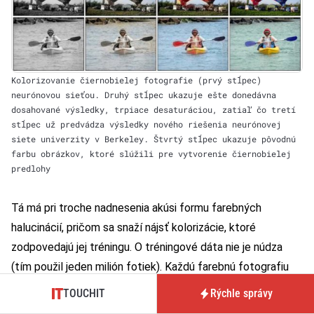
Kolorizovanie čiernobielej fotografie (prvý stĺpec)
neurónovou sieťou. Druhý stĺpec ukazuje ešte donedávna
dosahované výsledky, trpiace desaturáciou, zatiaľ čo tretí
stĺpec už predvádza výsledky nového riešenia neurónovej
siete univerzity v Berkeley. Štvrtý stĺpec ukazuje pôvodnú
farbu obrázkov, ktoré slúžili pre vytvorenie čiernobielej
predlohy
Tá má pri troche nadnesenia akúsi formu farebných
halucinácií, pričom sa snaží nájsť kolorizácie, ktoré
zodpovedajú jej tréningu. O tréningové dáta nie je núdza
(tím použil jeden milión fotiek). Každú farebnú fotografiu
totiž môžete odfarbiť a následne použiť na tréning, pričom
TOUCHIT
Rýchle správy
jej farebná verzia slúži ako kontrola. Neurónové siete pre