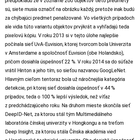
predpokladu že v zozname 200 objektov tieto predmety
sú, siete musia označiť na obrázku každý, pretože inak budú
za chýbajúci predmet penalizované. Vo všetkých prípadoch
ale vidia túto variantu objektov prvýkrát a vyhľadajú teda
pixelovú kópiu. V roku 2013 si v tejto úlohe najlepšie
počínala sieť UvA-Euvision, ktorej tvorcom bola Univerzita
v Amsterdame a spoločnosť Euvision (obe Holandsko),
pričom dosiahla úspešnosť 22 %. V roku 2014 sa do súťaže
vrátil Hinton a jeho tím, so sieťou nazvanou GoogLeNet.
Hlavným cieľom tentoraz bola už náročnejšia kategória
detekcie, pri ktorej sieť dosiahla úspešnosť v 44 %
prípadov, teda o 100 % lepší výsledok, než víťaz
z predchádzajúceho roku. Na druhom mieste skončila sieť
DeepID-Net, za ktorou stál tým Multimediálneho
laboratória čínskej univerzity v Hongkongu a na treťom
Deep Insight, za ktorou stála Čínska akadémia vied