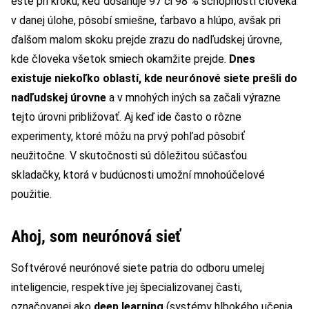
ešte pri kroku, keď dosahuje 97 či 98 % schopností človeka
v danej úlohe, pôsobí smiešne, ťarbavo a hlúpo, avšak pri
ďalšom malom skoku prejde zrazu do nadľudskej úrovne,
kde človeka všetok smiech okamžite prejde.
Dnes
existuje niekoľko oblastí, kde neurónové siete prešli do
nadľudskej úrovne
a v mnohých iných sa začali výrazne
tejto úrovni približovať. Aj keď ide často o rôzne
experimenty, ktoré môžu na prvý pohľad pôsobiť
neužitočne. V skutočnosti sú dôležitou súčasťou
skladačky, ktorá v budúcnosti umožní mnohoúčelové
použitie.
Ahoj, som neurónová sieť
Softvérové neurónové siete patria do odboru umelej
inteligencie, respektíve jej špecializovanej časti,
označovanej ako
deep learning
(systémy hlbokého učenia