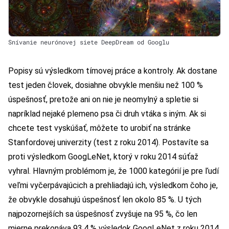
Snívanie neurónovej siete DeepDream od Googlu
Popisy sú výsledkom tímovej práce a kontroly. Ak dostane
test jeden človek, dosiahne obvykle menšiu než 100 %
úspešnosť, pretože ani on nie je neomylný a spletie si
napríklad nejaké plemeno psa či druh vtáka s iným. Ak si
chcete test vyskúšať, môžete to urobiť na stránke
Stanfordovej univerzity
(test z roku 2014). Postavíte sa
proti výsledkom GoogLeNet, ktorý v roku 2014 súťaž
vyhral. Hlavným problémom je, že 1000 kategórií je pre ľudí
veľmi vyčerpávajúcich a prehliadajú ich, výsledkom čoho je,
že obvykle dosahujú úspešnosť len okolo 85 %. U tých
najpozornejších sa úspešnosť zvyšuje na 95 %, čo len
mierne prekonáva 93,4 % výsledok GoogLeNet z roku 2014