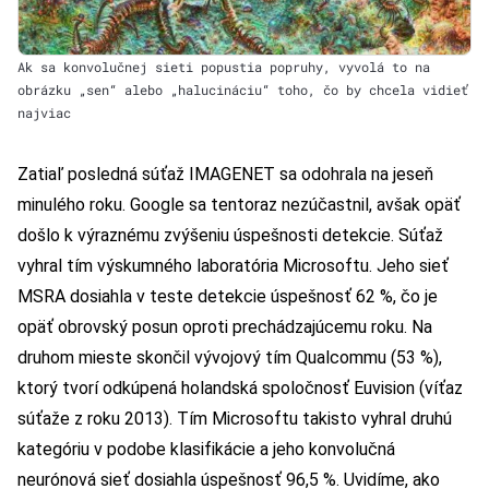
Ak sa konvolučnej sieti popustia popruhy, vyvolá to na
obrázku „sen“ alebo „halucináciu“ toho, čo by chcela vidieť
najviac
Zatiaľ posledná súťaž IMAGENET sa odohrala na jeseň
minulého roku. Google sa tentoraz nezúčastnil, avšak opäť
došlo k výraznému zvýšeniu úspešnosti detekcie. Súťaž
vyhral tím výskumného laboratória Microsoftu. Jeho sieť
MSRA dosiahla v teste detekcie úspešnosť 62 %, čo je
opäť obrovský posun oproti prechádzajúcemu roku. Na
druhom mieste skončil vývojový tím Qualcommu (53 %),
ktorý tvorí odkúpená holandská spoločnosť Euvision (víťaz
súťaže z roku 2013). Tím Microsoftu takisto vyhral druhú
kategóriu v podobe klasifikácie a jeho konvolučná
neurónová sieť dosiahla úspešnosť 96,5 %. Uvidíme, ako