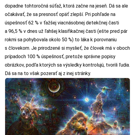
dopadne tohtoročná súťaž, ktorá začne na jeseň. Dá sa ale
očakávať, že sa presnosť opäť zlepší. Pri pohľade na
úspešnosť 62 % v ťažšej viacnásobnej detekčnej časti
a 96,5 % v dnes už ľahšej klasifikačnej časti (ešte pred pár
rokmi sa pohybovala okolo 50 %) to láka k porovnaniu
s človekom. Je prirodzené si myslieť, že človek má v oboch
prípadoch 100 % úspešnosť, pretože správne popisy
obrázkov, podľa ktorých sa výsledky kontrolujú, tvorili ľudia.
Dá sa na to však pozerať aj z inej stránky.