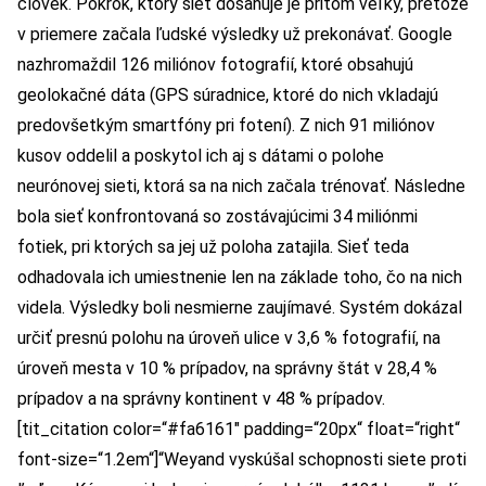
človek. Pokrok, ktorý sieť dosahuje je pritom veľký, pretože
v priemere začala ľudské výsledky už prekonávať. Google
nazhromaždil 126 miliónov fotografií, ktoré obsahujú
geolokačné dáta (GPS súradnice, ktoré do nich vkladajú
predovšetkým smartfóny pri fotení). Z nich 91 miliónov
kusov oddelil a poskytol ich aj s dátami o polohe
neurónovej sieti, ktorá sa na nich začala trénovať. Následne
bola sieť konfrontovaná so zostávajúcimi 34 miliónmi
fotiek, pri ktorých sa jej už poloha zatajila. Sieť teda
odhadovala ich umiestnenie len na základe toho, čo na nich
videla. Výsledky boli nesmierne zaujímavé. Systém dokázal
určiť presnú polohu na úroveň ulice v 3,6 % fotografií, na
úroveň mesta v 10 % prípadov, na správny štát v 28,4 %
prípadov a na správny kontinent v 48 % prípadov.
[tit_citation color=“#fa6161″ padding=“20px“ float=“right“
font-size=“1.2em“]“Weyand vyskúšal schopnosti siete proti