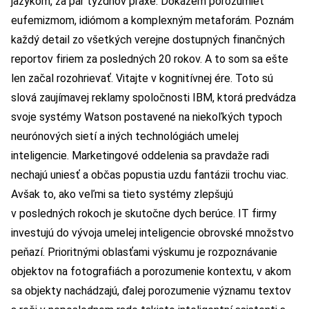
jazykom, za pár týždňov praxe. Dokážem porozumieť
eufemizmom, idiómom a komplexným metaforám. Poznám
každý detail zo všetkých verejne dostupných finančných
reportov firiem za posledných 20 rokov. A to som sa ešte
len začal rozohrievať. Vitajte v kognitívnej ére. Toto sú
slová zaujímavej reklamy spoločnosti IBM, ktorá predvádza
svoje systémy Watson postavené na niekoľkých typoch
neurónových sietí a iných technológiách umelej
inteligencie. Marketingové oddelenia sa pravdaže radi
nechajú uniesť a občas popustia uzdu fantázii trochu viac.
Avšak to, ako veľmi sa tieto systémy zlepšujú
v posledných rokoch je skutočne dych berúce. IT firmy
investujú do vývoja umelej inteligencie obrovské množstvo
peňazí. Prioritnými oblasťami výskumu je rozpoznávanie
objektov na fotografiách a porozumenie kontextu, v akom
sa objekty nachádzajú, ďalej porozumenie významu textov