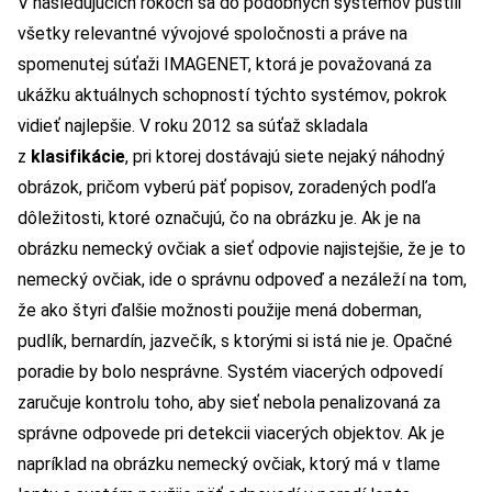
V nasledujúcich rokoch sa do podobných systémov pustili
všetky relevantné vývojové spoločnosti a práve na
spomenutej súťaži IMAGENET, ktorá je považovaná za
ukážku aktuálnych schopností týchto systémov, pokrok
vidieť najlepšie. V roku 2012 sa súťaž skladala
z
klasifikácie
, pri ktorej dostávajú siete nejaký náhodný
obrázok, pričom vyberú päť popisov, zoradených podľa
dôležitosti, ktoré označujú, čo na obrázku je. Ak je na
obrázku nemecký ovčiak a sieť odpovie najistejšie, že je to
nemecký ovčiak, ide o správnu odpoveď a nezáleží na tom,
že ako štyri ďalšie možnosti použije mená doberman,
pudlík, bernardín, jazvečík, s ktorými si istá nie je. Opačné
poradie by bolo nesprávne. Systém viacerých odpovedí
zaručuje kontrolu toho, aby sieť nebola penalizovaná za
správne odpovede pri detekcii viacerých objektov. Ak je
napríklad na obrázku nemecký ovčiak, ktorý má v tlame