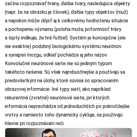
začína rozpoznávať hrany, ďalšia tvary, nasledujúca objekty
(napr. že na obrázku je človek), ďalšia typy objektov (muž)
a napokon môže dôjsť aj k celkovému hodnoteniu situácie
a pochopeniu významu (poloha muža, prítomnosť trávy
a lopty indikuje, že hrá futbal). Systém je koncepčne (ale
nie exaktne) podobný biologickému systému neurónov
a synapsií mozgu, odkiaľ pochádza aj jeho názov.
Konvolučné neurónové siete nie sú jediným typom
takéhoto riešenia. Sú však najrobustnejšie a používajú sa
predovšetkým na úlohy, ktoré súvisia so spracovaním
obrazovej informácie. Iné typy sietí, ako napríklad
rekurentné (zvratné) neurónové siete, pri ktorých
informácia neprechádza od jednoduchších po pokročilejšie
vrstvy a namiesto toho dynamicky cykluje, sa používajú
hlavne pri rozpoznávaní reči.