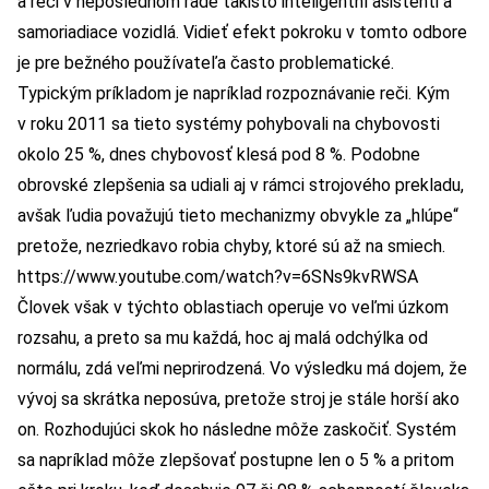
a reči v neposlednom rade takisto inteligentní asistenti a
samoriadiace vozidlá. Vidieť efekt pokroku v tomto odbore
je pre bežného používateľa často problematické.
Typickým príkladom je napríklad rozpoznávanie reči. Kým
v roku 2011 sa tieto systémy pohybovali na chybovosti
okolo 25 %, dnes chybovosť klesá pod 8 %. Podobne
obrovské zlepšenia sa udiali aj v rámci strojového prekladu,
avšak ľudia považujú tieto mechanizmy obvykle za „hlúpe“
pretože, nezriedkavo robia chyby, ktoré sú až na smiech.
https://www.youtube.com/watch?v=6SNs9kvRWSA
Človek však v týchto oblastiach operuje vo veľmi úzkom
rozsahu, a preto sa mu každá, hoc aj malá odchýlka od
normálu, zdá veľmi neprirodzená. Vo výsledku má dojem, že
vývoj sa skrátka neposúva, pretože stroj je stále horší ako
on. Rozhodujúci skok ho následne môže zaskočiť. Systém
sa napríklad môže zlepšovať postupne len o 5 % a pritom