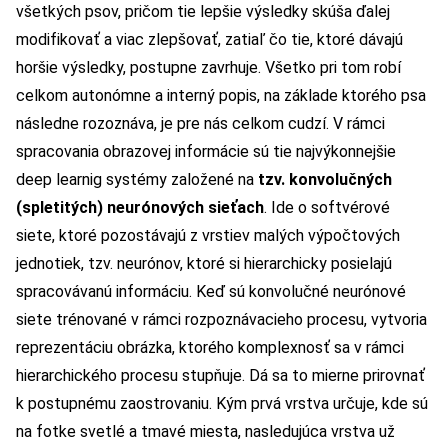
všetkých psov, pričom tie lepšie výsledky skúša ďalej
modifikovať a viac zlepšovať, zatiaľ čo tie, ktoré dávajú
horšie výsledky, postupne zavrhuje. Všetko pri tom robí
celkom autonómne a interný popis, na základe ktorého psa
následne rozoznáva, je pre nás celkom cudzí. V rámci
spracovania obrazovej informácie sú tie najvýkonnejšie
deep learnig systémy založené na
tzv. konvolučných
(spletitých) neurónových sieťach
. Ide o softvérové
siete, ktoré pozostávajú z vrstiev malých výpočtových
jednotiek, tzv. neurónov, ktoré si hierarchicky posielajú
spracovávanú informáciu. Keď sú konvolučné neurónové
siete trénované v rámci rozpoznávacieho procesu, vytvoria
reprezentáciu obrázka, ktorého komplexnosť sa v rámci
hierarchického procesu stupňuje. Dá sa to mierne prirovnať
k postupnému zaostrovaniu. Kým prvá vrstva určuje, kde sú
na fotke svetlé a tmavé miesta, nasledujúca vrstva už