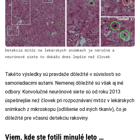
Detekcia mitóz na lekárskych snímkach je náročná a
neurónové siete to dokážu dnes lepšie než človek
Takéto výsledky sú pravdaže dôležité v súvislosti so
samoriadiacimi autami. Nemenej dôležité sú však aj iné
odbory. Konvolučné neurónové siete sú od roku 2013
úspešnejšie než človek pri rozpoznávaní mitóz v lekárskych
snímkach z mikroskopu (odlíšenie od iných tkanív), čo je
dôležité pre včasnú detekciu rakoviny.
Viem, kde ste fotili minulé leto …