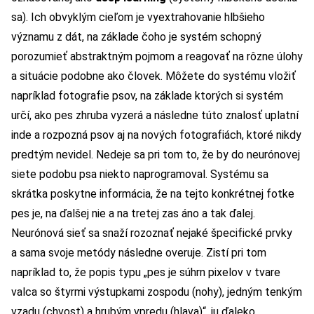
sa). Ich obvyklým cieľom je vyextrahovanie hlbšieho
významu z dát, na základe čoho je systém schopný
porozumieť abstraktným pojmom a reagovať na rôzne úlohy
a situácie podobne ako človek. Môžete do systému vložiť
napríklad fotografie psov, na základe ktorých si systém
určí, ako pes zhruba vyzerá a následne túto znalosť uplatní
inde a rozpozná psov aj na nových fotografiách, ktoré nikdy
predtým nevidel. Nedeje sa pri tom to, že by do neurónovej
siete podobu psa niekto naprogramoval. Systému sa
skrátka poskytne informácia, že na tejto konkrétnej fotke
pes je, na ďalšej nie a na tretej zas áno a tak ďalej.
Neurónová sieť sa snaží rozoznať nejaké špecifické prvky
a sama svoje metódy následne overuje. Zistí pri tom
napríklad to, že popis typu „pes je súhrn pixelov v tvare
valca so štyrmi výstupkami zospodu (nohy), jedným tenkým
vzadu (chvost) a hrubým vpredu (hlava)“, ju ďaleko