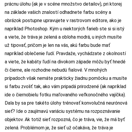
prácnu úlohu (ak je v scéne množstvo detailov), pri ktorej
na základe vašich znalostí odhadnete farbu scény a
obrázok postupne upravujete v rastrovom editore, ako je
napríklad Photoshop. Kým u niektorých farieb ste si si istý
a viete, že tráva je zelená a obloha modrá, u iných musíte
už tipovať, pričom je len na vás, akú farbu bude mať
napríklad oblečenie ľudí. Pravdaže, vychádzate z okolností
a viete, že kabáty ľudí na divokom západe môžu byť hnedé
či čierne, ale rozhodne nebudú fialové. V mnohých
prípadoch však nemáte prakticky žiadnu pomôcku a musíte
si farbu zvoliť tak, ako vám pripadá prirodzené (ak napríklad
ide o čiernobielu fotku maľovaného veľkonočného vajíčka).
Dala by sa pre takéto úlohy trénovať konvolučná neurónová
sieť? Ide o zaujímavú variáciu systému na rozpoznávanie
objektov. Ak totiž sieť rozpozná, čo je tráva, vie, že má byť
zelená. Problémom je, že sieť už očakáva, že tráva je