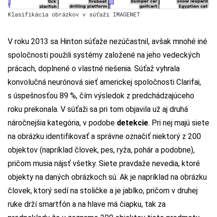
Klasifikácia obrázkov v súťaži IMAGENET
V roku 2013 sa Hinton súťaže nezúčastnil, avšak mnohé iné
spoločnosti použili systémy založené na jeho vedeckých
prácach, doplnené o vlastné riešenia. Súťaž vyhrala
konvolučná neurónová sieť americkej spoločnosti Clarifai,
s úspešnosťou 89 %, čím výsledok z predchádzajúceho
roku prekonala. V súťaži sa pri tom objavila už aj druhá
náročnejšia kategória, v podobe
detekcie
. Pri nej majú siete
na obrázku identifikovať a správne označiť niektorý z 200
objektov (napríklad človek, pes, ryža, pohár a podobne),
pričom musia nájsť všetky. Siete pravdaže nevedia, ktoré
objekty na daných obrázkoch sú. Ak je napríklad na obrázku
človek, ktorý sedí na stoličke a je jablko, pričom v druhej
ruke drží smartfón a na hlave má čiapku, tak za