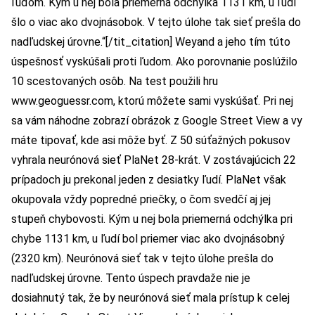
ľuďom. Kým u nej bola priemerná odchýlka 1131 km, u ľudí
šlo o viac ako dvojnásobok. V tejto úlohe tak sieť prešla do
nadľudskej úrovne.“[/tit_citation] Weyand a jeho tím túto
úspešnosť vyskúšali proti ľudom. Ako porovnanie poslúžilo
10 scestovaných osôb. Na test použili hru
www.geoguessr.com
, ktorú môžete sami vyskúšať. Pri nej
sa vám náhodne zobrazí obrázok z Google Street View a vy
máte tipovať, kde asi môže byť. Z 50 súťažných pokusov
vyhrala neurónová sieť PlaNet 28-krát. V zostávajúcich 22
prípadoch ju prekonal jeden z desiatky ľudí. PlaNet však
okupovala vždy popredné priečky, o čom svedčí aj jej
stupeň chybovosti. Kým u nej bola priemerná odchýlka pri
chybe 1131 km, u ľudí bol priemer viac ako dvojnásobný
(2320 km). Neurónová sieť tak v tejto úlohe prešla do
nadľudskej úrovne. Tento úspech pravdaže nie je
dosiahnutý tak, že by neurónová sieť mala prístup k celej