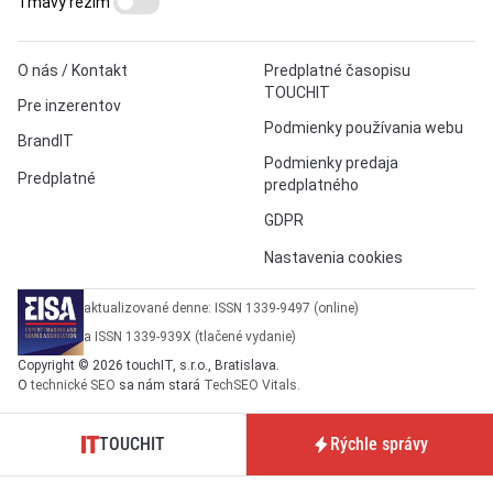
Tmavý režim
O nás / Kontakt
Predplatné časopisu
TOUCHIT
Pre inzerentov
Podmienky používania webu
BrandIT
Podmienky predaja
Predplatné
predplatného
GDPR
Nastavenia cookies
aktualizované denne: ISSN 1339-9497 (online)
a ISSN 1339-939X (tlačené vydanie)
Copyright © 2026 touchIT, s.r.o., Bratislava.
O
technické SEO
sa nám stará
TechSEO Vitals
.
TOUCHIT
Rýchle správy