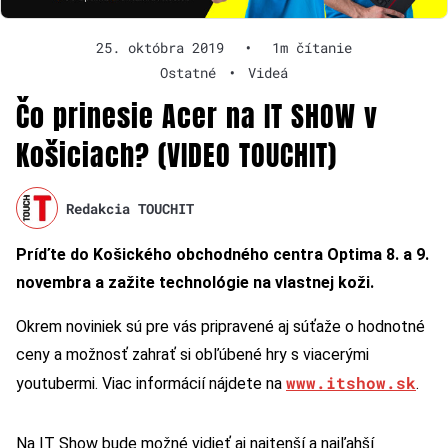
25. októbra 2019
•
1m čítanie
Ostatné
•
Videá
Čo prinesie Acer na IT SHOW v
Košiciach? (VIDEO TOUCHIT)
Redakcia TOUCHIT
Príďte do Košického obchodného centra Optima 8. a 9.
novembra a zažite technológie na vlastnej koži.
Okrem noviniek sú pre vás pripravené aj súťaže o hodnotné
ceny a možnosť zahrať si obľúbené hry s viacerými
www.itshow.sk
youtubermi. Viac informácií nájdete na
.
Na IT Show bude možné vidieť aj najtenší a najľahší