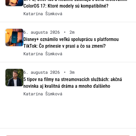
ColorOS 17: Ktoré modely sú kompatibilné?
Katarína Šimková
6. augusta 2026
•
2m
Disney+ oznámilo veľkú spoluprácu s platformou
TikTok: Čo prinesie v praxi a čo sa zmení?
Katarína Šimková
6. augusta 2026
•
3m
5 tipov na filmy na streamovacích službách: akčná
novinka aj kvalitná dráma a mnoho ďalšieho
Katarína Šimková