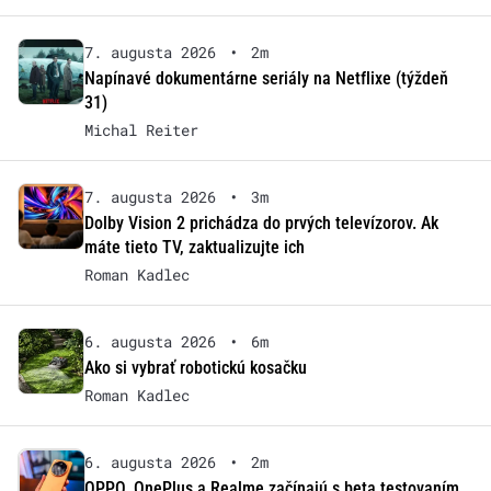
7. augusta 2026
•
2m
Napínavé dokumentárne seriály na Netflixe (týždeň
31)
Michal Reiter
7. augusta 2026
•
3m
Dolby Vision 2 prichádza do prvých televízorov. Ak
máte tieto TV, zaktualizujte ich
Roman Kadlec
6. augusta 2026
•
6m
Ako si vybrať robotickú kosačku
Roman Kadlec
6. augusta 2026
•
2m
OPPO, OnePlus a Realme začínajú s beta testovaním