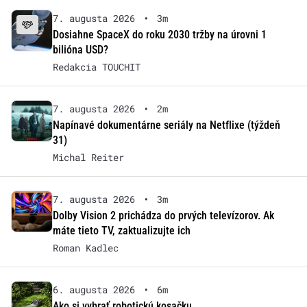
7. augusta 2026
•
3m
Dosiahne SpaceX do roku 2030 tržby na úrovni 1
bilióna USD?
Redakcia TOUCHIT
7. augusta 2026
•
2m
Napínavé dokumentárne seriály na Netflixe (týždeň
31)
Michal Reiter
7. augusta 2026
•
3m
Dolby Vision 2 prichádza do prvých televízorov. Ak
máte tieto TV, zaktualizujte ich
Roman Kadlec
6. augusta 2026
•
6m
Ako si vybrať robotickú kosačku