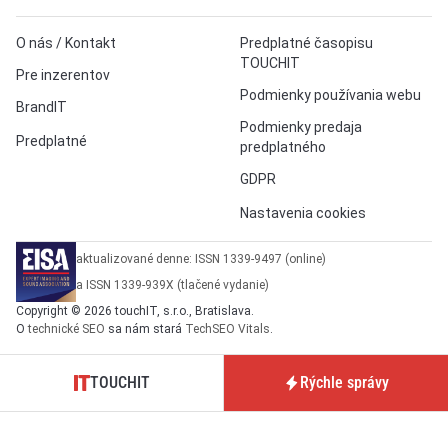
O nás / Kontakt
Predplatné časopisu
TOUCHIT
Pre inzerentov
Podmienky používania webu
BrandIT
Podmienky predaja
Predplatné
predplatného
GDPR
Nastavenia cookies
aktualizované denne: ISSN 1339-9497 (online)
a ISSN 1339-939X (tlačené vydanie)
Copyright © 2026 touchIT, s.r.o., Bratislava.
O
technické SEO
sa nám stará
TechSEO Vitals
.
TOUCHIT
Rýchle správy