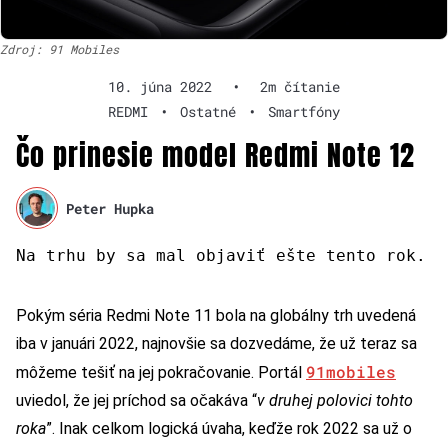
Zdroj: 91 Mobiles
10. júna 2022
•
2m čítanie
REDMI
•
Ostatné
•
Smartfóny
Čo prinesie model Redmi Note 12
Peter Hupka
Na trhu by sa mal objaviť ešte tento rok.
Pokým séria Redmi Note 11 bola na globálny trh uvedená
iba v januári 2022, najnovšie sa dozvedáme, že už teraz sa
91mobiles
môžeme tešiť na jej pokračovanie. Portál
uviedol, že jej príchod sa očakáva “
v druhej polovici tohto
roka
”. Inak celkom logická úvaha, keďže rok 2022 sa už o