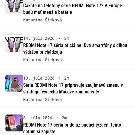
Čakáte na telefóny série REDMI Note 17? V Európe
budú mať menšie batérie
Katarína Šimková
14. júla 2026
•
3m
REDMI Note 17 séria oficiálne: Dva smartfóny s dlhou
výdržou prichádzajú
Katarína Šimková
13. júla 2026
•
2m
Séria REDMI Note 17 pripravuje zaujímavú zmenu v
stratégii, vynechá kľúčové komponenty
Katarína Šimková
8. júla 2026
•
2m
REDMI Note 17 séria príde už budúci týždeň, tento
dátum si zapíšte