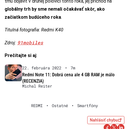
trhu objaviť v druhej polovici tohto roka, jej príchod na
globálny trh by sme nemali očakávať skôr, ako
začiatkom budúceho roka
.
Titulná fotografia: Redmi K40
91mobiles
Zdroj:
Prečítajte si aj
:
22. februára 2022
•
7m
Redmi Note 11: Dobrá cena ale 4 GB RAM je málo
(RECENZIA)
Michal Reiter
REDMI
•
Ostatné
•
Smartfóny
Nahlásiť chybu