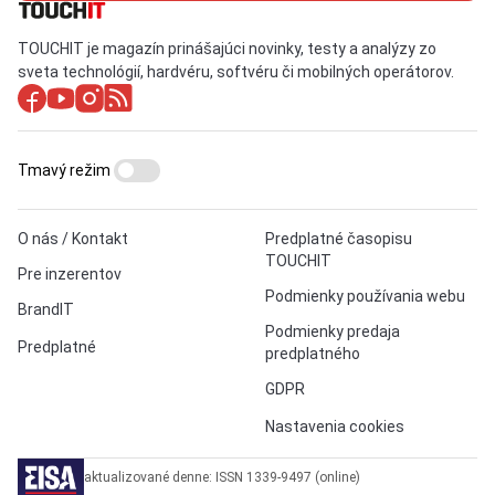
TOUCHIT je magazín prinášajúci novinky, testy a analýzy zo
sveta technológií, hardvéru, softvéru či mobilných operátorov.
Tmavý režim
O nás / Kontakt
Predplatné časopisu
TOUCHIT
Pre inzerentov
Podmienky používania webu
BrandIT
Podmienky predaja
Predplatné
predplatného
GDPR
Nastavenia cookies
aktualizované denne: ISSN 1339-9497 (online)