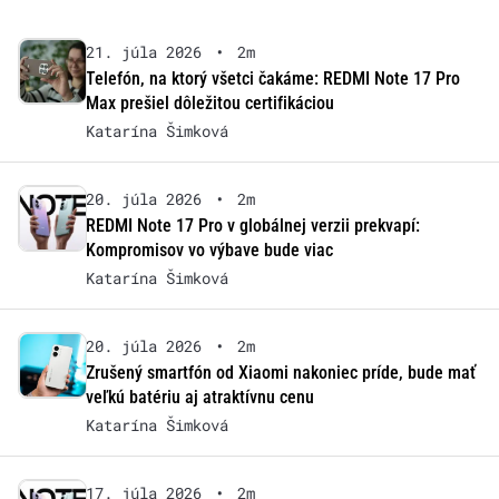
21. júla 2026
•
2m
Telefón, na ktorý všetci čakáme: REDMI Note 17 Pro
Max prešiel dôležitou certifikáciou
Katarína Šimková
20. júla 2026
•
2m
REDMI Note 17 Pro v globálnej verzii prekvapí:
Kompromisov vo výbave bude viac
Katarína Šimková
20. júla 2026
•
2m
Zrušený smartfón od Xiaomi nakoniec príde, bude mať
veľkú batériu aj atraktívnu cenu
Katarína Šimková
17. júla 2026
•
2m