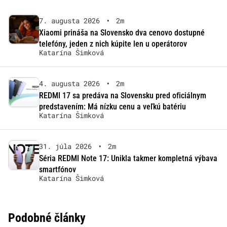
7. augusta 2026
•
2m
Xiaomi prináša na Slovensko dva cenovo dostupné
telefóny, jeden z nich kúpite len u operátorov
Katarína Šimková
4. augusta 2026
•
2m
REDMI 17 sa predáva na Slovensku pred oficiálnym
predstavením: Má nízku cenu a veľkú batériu
Katarína Šimková
31. júla 2026
•
2m
Séria REDMI Note 17: Unikla takmer kompletná výbava
smartfónov
Katarína Šimková
Podobné články