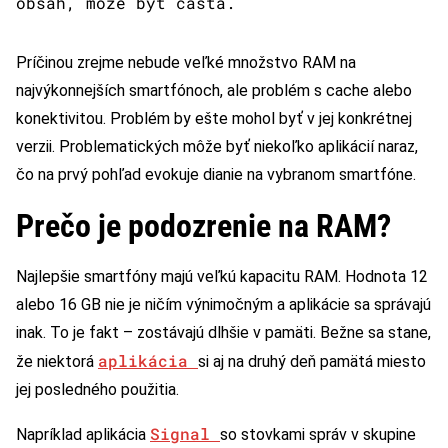
obsah, môže byť častá.
Príčinou zrejme nebude veľké množstvo RAM na
najvýkonnejších smartfónoch, ale problém s cache alebo
konektivitou. Problém by ešte mohol byť v jej konkrétnej
verzii. Problematických môže byť niekoľko aplikácií naraz,
čo na prvý pohľad evokuje dianie na vybranom smartfóne.
Prečo je podozrenie na RAM?
Najlepšie smartfóny majú veľkú kapacitu RAM. Hodnota 12
alebo 16 GB nie je ničím výnimočným a aplikácie sa správajú
inak. To je fakt – zostávajú dlhšie v pamäti. Bežne sa stane,
aplikácia
že niektorá
si aj na druhý deň pamätá miesto
jej posledného použitia.
Signal
Napríklad aplikácia
so stovkami správ v skupine