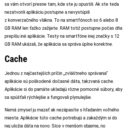
sa vám otvorí presne tam, kde ste ju opustili. Ak ste teda
nezatvorili aplikáciu postupne a nevystúpili
z konverzačného vlákna. To na smartfónoch so 6 alebo 8
GB RAM len ťažko zažijete. RAM totiž postupne počas dňa
prepíšu iné aplikácie. Testy na smartfóne inej značky s 12
GB RAM ukázali, že aplikácia sa správa úplne korektne.
Cache
Jednou z najčastejších príčin „zvláštneho správania“
aplikácie sú poškodené dočasné dáta, takzvaná cache.
Aplikácie si do pamäte ukladajú rôzne pomocné súbory, aby
sa spúšťali rýchlejšie a fungovali plynulejšie.
Nemá zmysel ju mazať ak nezápasíte s hľadaním voľného
miesta. Aplikácie túto cache potrebujú a zakaždým si do
nej uložia dáta na novo. Síce v menšom objeme, no