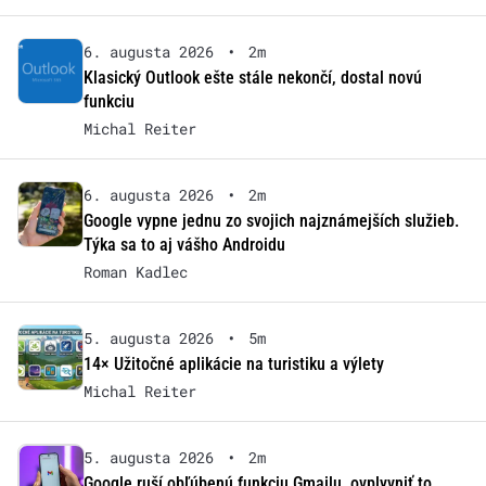
6. augusta 2026
•
2m
Klasický Outlook ešte stále nekončí, dostal novú
funkciu
Michal Reiter
6. augusta 2026
•
2m
Google vypne jednu zo svojich najznámejších služieb.
Týka sa to aj vášho Androidu
Roman Kadlec
5. augusta 2026
•
5m
14× Užitočné aplikácie na turistiku a výlety
Michal Reiter
5. augusta 2026
•
2m
Google ruší obľúbenú funkciu Gmailu, ovplyvniť to