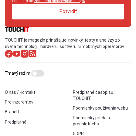
Súhlasím so
zásadami spracovaním údajov
.
Potvrdiť
TOUCHIT je magazín prinášajúci novinky, testy a analýzy zo
sveta technológií, hardvéru, softvéru či mobilných operátorov.
Tmavý režim
O nás / Kontakt
Predplatné časopisu
TOUCHIT
Pre inzerentov
Podmienky používania webu
BrandIT
Podmienky predaja
Predplatné
predplatného
GDPR