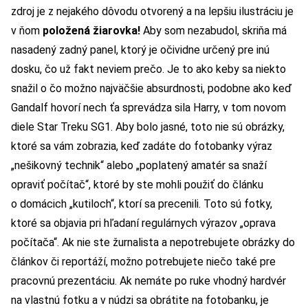
zdroj je z nejakého dôvodu otvorený a na lepšiu ilustráciu je
v ňom
položená žiarovka!
Aby som nezabudol, skriňa má
nasadený zadný panel, ktorý je očividne určený pre inú
dosku, čo už fakt neviem prečo. Je to ako keby sa niekto
snažil o čo možno najväčšie absurdnosti, podobne ako keď
Gandalf hovorí nech ťa sprevádza sila Harry, v tom novom
diele Star Treku SG1. Aby bolo jasné, toto nie sú obrázky,
ktoré sa vám zobrazia, keď zadáte do fotobanky výraz
„nešikovný technik“ alebo „poplatený amatér sa snaží
opraviť počítač“, ktoré by ste mohli použiť do článku
o domácich „kutiloch“, ktorí sa precenili. Toto sú fotky,
ktoré sa objavia pri hľadaní regulárnych výrazov „oprava
počítača“. Ak nie ste žurnalista a nepotrebujete obrázky do
článkov či reportáží, možno potrebujete niečo také pre
pracovnú prezentáciu. Ak nemáte po ruke vhodný hardvér
na vlastnú fotku a v núdzi sa obrátite na fotobanku, je