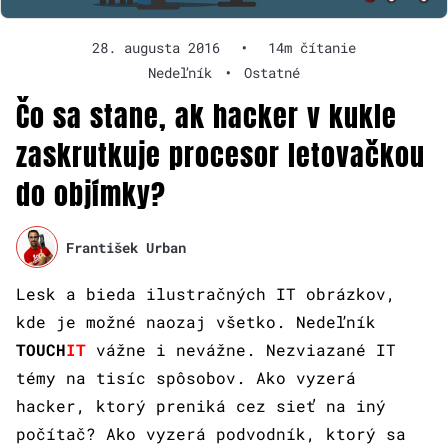
28. augusta 2016
•
14m čítanie
Nedeľník
•
Ostatné
Čo sa stane, ak hacker v kukle
zaskrutkuje procesor letovačkou
do objímky?
František Urban
Lesk a bieda ilustračných IT obrázkov,
kde je možné naozaj všetko. Nedeľník
TOUCH
IT
vážne i nevážne. Nezviazané IT
témy na tisíc spôsobov. Ako vyzerá
hacker, ktorý preniká cez sieť na iný
počítač? Ako vyzerá podvodník, ktorý sa