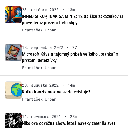
23. októbra 2022
•
13m
IHNEĎ SI KÚP, INAK SA MINIE: 12 ďalších zákazníkov si
práve teraz prezerá tieto slipy.
František Urban
18. septembra 2022
•
27m
Microsoft Káva a tajomný príbeh veľkého „pranku“ s
prvkami detektívky
František Urban
28. augusta 2022
•
14m
Koľko tranzistorov na svete existuje?
František Urban
14. novembra 2021
•
25m
Nikolova odvážna show, ktorá naveky zmenila svet