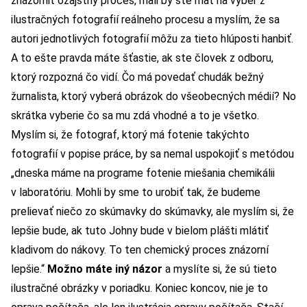
znázorniť ozajstný proces, mali by ste mať na výber z
ilustračných fotografií reálneho procesu a myslím, že sa
autori jednotlivých fotografií môžu za tieto hlúposti hanbiť.
A to ešte pravda máte šťastie, ak ste človek z odboru,
ktorý rozpozná čo vidí. Čo má povedať chudák bežný
žurnalista, ktorý vyberá obrázok do všeobecných médií? No
skrátka vyberie čo sa mu zdá vhodné a to je všetko.
Myslím si, že fotograf, ktorý má fotenie takýchto
fotografií v popise práce, by sa nemal uspokojiť s metódou
„dneska máme na programe fotenie miešania chemikálii
v laboratóriu. Mohli by sme to urobiť tak, že budeme
prelievať niečo zo skúmavky do skúmavky, ale myslím si, že
lepšie bude, ak tuto Johny bude v bielom plášti mlátiť
kladivom do nákovy. To ten chemický proces znázorní
lepšie.“
Možno máte iný názor
a myslíte si, že sú tieto
ilustračné obrázky v poriadku. Koniec koncov, nie je to