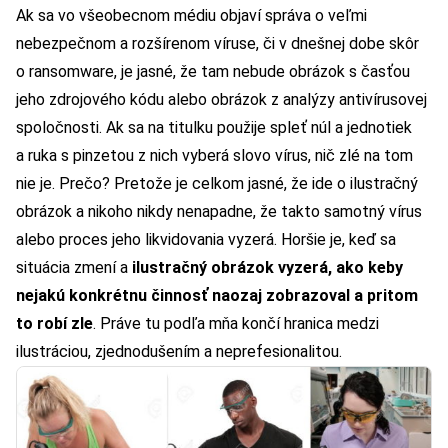
Ak sa vo všeobecnom médiu objaví správa o veľmi
nebezpečnom a rozšírenom víruse, či v dnešnej dobe skôr
o ransomware, je jasné, že tam nebude obrázok s časťou
jeho zdrojového kódu alebo obrázok z analýzy antivírusovej
spoločnosti. Ak sa na titulku použije spleť núl a jednotiek
a ruka s pinzetou z nich vyberá slovo vírus, nič zlé na tom
nie je. Prečo? Pretože je celkom jasné, že ide o ilustračný
obrázok a nikoho nikdy nenapadne, že takto samotný vírus
alebo proces jeho likvidovania vyzerá. Horšie je, keď sa
situácia zmení a
ilustračný obrázok vyzerá, ako keby
nejakú konkrétnu činnosť naozaj zobrazoval a pritom
to robí zle
. Práve tu podľa mňa končí hranica medzi
ilustráciou, zjednodušením a neprefesionalitou.