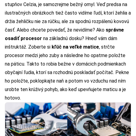
stupňov Celzia, je samozrejme bežný omyl. Veď predsa na
ilustračných obrázkoch tiež často vidíme ľudí, ktorí žehlia a
držia žehličku nie za rúčku, ale za spodnú rozpálenú kovovú
časť. Alebo chcete povedať, že nevidíme? Ako
správne
osadiť procesor
na základnú dosku? Hneď vám dám
inštruktáž. Zoberte si
kľúč na veľké matice
, strčte
procesor medzi jeho zuby a následne ho opatrne položte
na päticu. Takto to robia bežne v domácich podmienkach
obyčajní ľudia, ktorí sa rozhodnú poskladať počítač. Pekne
ho položte, poklopkajte naň a potom vo vzduchu nad ním
urobte ten krúživý pohyb, ako keď upevňujete maticu a je
hotovo.