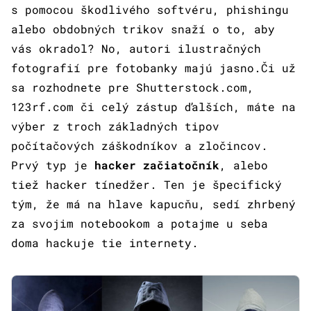
s pomocou škodlivého softvéru, phishingu
alebo obdobných trikov snaží o to, aby
vás okradol? No, autori ilustračných
fotografií pre fotobanky majú jasno.Či už
sa rozhodnete pre Shutterstock.com,
123rf.com či celý zástup ďalších, máte na
výber z troch základných tipov
počítačových záškodníkov a zločincov.
Prvý typ je
hacker začiatočník
, alebo
tiež hacker tínedžer. Ten je špecifický
tým, že má na hlave kapucňu, sedí zhrbený
za svojim notebookom a potajme u seba
doma hackuje tie internety.