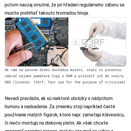
potom naozaj smutné, že pri hľadaní regulárneho záberu sa
musíte prehŕňať takouto hromadou hnoja.
Ak vám na pevnom disku dochádza miesto, stačí si pinzetou
nabrať nejaké pamäťové čipy z RAM a preložiť ich do vnútra
HDD (license: 123rf, fair use for the purpose of criticism)
Nevadí pravdaže, ak sú niektoré obrázky s nádychom
humoru a nadsadenia. Za zmienku stojí napríklad časté
používanie malých figúrok, ktoré napr. zametajú klávesnicu,
či niečo montujú na diskovej platni. Ak však chcete