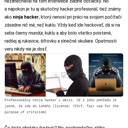
nezanechával na tom interwebe žiadne odtlačky. No
a napokon je tu aj skutočný hacker profesionál, tiež známy
ako
ninja hacker
, ktorý nenosí pri práci na svojom počítači
zásadne nič iné, než kuklu. Vždy keď ide hackovať, dá si na
seba čierny mundúr, kuklu a aby bolo všetko poistené,
radšej aj rukavice, šiltovku a slnečné okuliare. Opatrnosti
veru nikdy nie je dosť.
Profesionálny ninja hacker v akcii. Už z jeho pohľadu je
jasné, že ide do tuhého (license: 123rf, fair use for the
purpose of criticism)
Čo tieto obrázky ilustrujú? No, pochopiteľne zlého