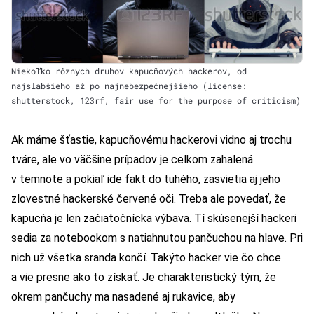
Niekoľko rôznych druhov kapucňových hackerov, od
najslabšieho až po najnebezpečnejšieho (license:
shutterstock, 123rf, fair use for the purpose of criticism)
Ak máme šťastie, kapucňovému hackerovi vidno aj trochu
tváre, ale vo väčšine prípadov je celkom zahalená
v temnote a pokiaľ ide fakt do tuhého, zasvietia aj jeho
zlovestné hackerské červené oči. Treba ale povedať, že
kapucňa je len začiatočnícka výbava. Tí skúsenejší hackeri
sedia za notebookom s natiahnutou pančuchou na hlave. Pri
nich už všetka sranda končí. Takýto hacker vie čo chce
a vie presne ako to získať. Je charakteristický tým, že
okrem pančuchy ma nasadené aj rukavice, aby