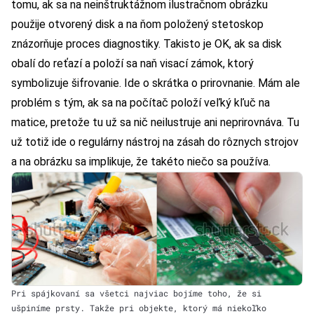
tomu, ak sa na neinštruktážnom ilustračnom obrázku
použije otvorený disk a na ňom položený stetoskop
znázorňuje proces diagnostiky. Takisto je OK, ak sa disk
obalí do reťazí a položí sa naň visací zámok, ktorý
symbolizuje šifrovanie. Ide o skrátka o prirovnanie. Mám ale
problém s tým, ak sa na počítač položí veľký kľuč na
matice, pretože tu už sa nič neilustruje ani neprirovnáva. Tu
už totiž ide o regulárny nástroj na zásah do rôznych strojov
a na obrázku sa implikuje, že takéto niečo sa používa.
Pri spájkovaní sa všetci najviac bojíme toho, že si
ušpiníme prsty. Takže pri objekte, ktorý má niekoľko