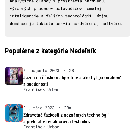
analytické články z prostredia hardvéru,
výrobných procesov polovodičov, umelej
inteligencie a ďalších technológií. Mojou
doménou je takisto servis hardvéru aj softvéru.
Populárne z kategórie Nedeľník
6. augusta 2023
•
28m
Jazda na čínskom algoritme a ako byť „somrákom“
z budúcnosti
František Urban
21. mája 2023
•
28m
Zdravotné ťažkosti z neznámych technológií
a prekliatie redaktorov a technikov
František Urban