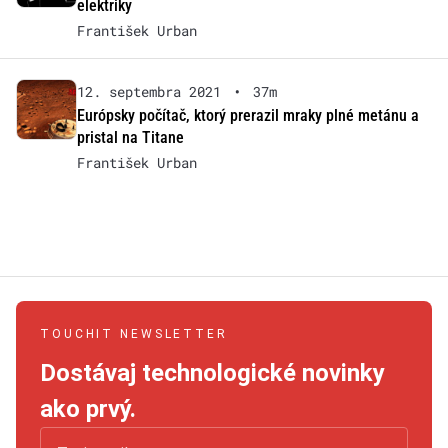
elektriky
František Urban
12. septembra 2021
•
37m
Európsky počítač, ktorý prerazil mraky plné metánu a
pristal na Titane
František Urban
TOUCHIT NEWSLETTER
Dostávaj technologické novinky
ako prvý.