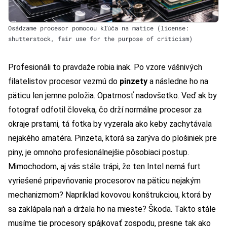
Osádzame procesor pomocou kľúča na matice (license:
shutterstock, fair use for the purpose of criticism)
Profesionáli to pravdaže robia inak. Po vzore vášnivých
filatelistov procesor vezmú do
pinzety
a následne ho na
päticu len jemne položia. Opatrnosť nadovšetko. Veď ak by
fotograf odfotil človeka, čo drží normálne procesor za
okraje prstami, tá fotka by vyzerala ako keby zachytávala
nejakého amatéra. Pinzeta, ktorá sa zarýva do plošiniek pre
piny, je omnoho profesionálnejšie pôsobiaci postup.
Mimochodom, aj vás stále trápi, že ten Intel nemá furt
vyriešené pripevňovanie procesorov na päticu nejakým
mechanizmom? Napríklad kovovou konštrukciou, ktorá by
sa zaklápala naň a držala ho na mieste? Škoda. Takto stále
musíme tie procesory spájkovať zospodu, presne tak ako