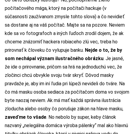
počítačového mága, ktorý na počítači hackuje (v
súčasnosti zaužívanom zmysle tohto slova) a čo nevidieť
sa dostane aj na váš počítač. Majte sa na pozore. Neviem
kde sa vo fotografoch a iných ľuďoch zrodil dojem, že ak
chceme znázorniť hackera robiaceho zlú vec, treba ho
prirovnať k človeku čo vylupuje banku.
Nejde o to, že by
som nechápal význam ilustračného obrázku
. Je jasné,
že ide o prirovnanie, pričom sa hrá na jednoduchú vec, že
zločinci chcú obvykle svoju tvár skryť. Dôvod masky
pravdaže je, aby im iní ľudia pri lúpeži nevideli do tváre. Na
čo má masku osoba sediaca za počítačom doma vo svojom
byte naozaj neviem. Ak má mať každá správna ilustrácia
zloducha alebo osoby čo porušuje zákon na hlave masku,
zaveďme to všade
. No nebolo by super, keby článok
nazvaný „nelegálna domáca výroba pálenky“ mal ako hlavnú
titulku obrázok človeka, ktorý v pivnici nalieva vodu do