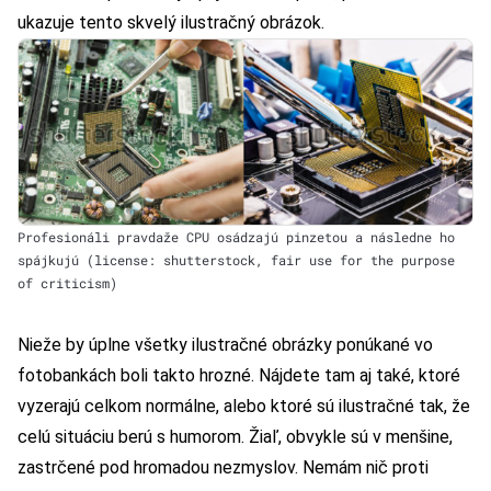
ukazuje tento skvelý ilustračný obrázok.
Profesionáli pravdaže CPU osádzajú pinzetou a následne ho
spájkujú (license: shutterstock, fair use for the purpose
of criticism)
Nieže by úplne všetky ilustračné obrázky ponúkané vo
fotobankách boli takto hrozné. Nájdete tam aj také, ktoré
vyzerajú celkom normálne, alebo ktoré sú ilustračné tak, že
celú situáciu
berú s humorom
. Žiaľ, obvykle sú v menšine,
zastrčené pod hromadou nezmyslov. Nemám nič proti