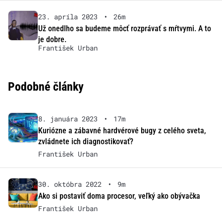
23. apríla 2023
•
26m
Už onedlho sa budeme môcť rozprávať s mŕtvymi. A to
je dobre.
František Urban
Podobné články
8. januára 2023
•
17m
Kuriózne a zábavné hardvérové bugy z celého sveta,
zvládnete ich diagnostikovať?
František Urban
30. októbra 2022
•
9m
Ako si postaviť doma procesor, veľký ako obývačka
František Urban