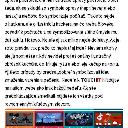
oprava počítača, ale len ilustrácia opravy počítača. Stačí
teda, ak sa skladá zo symbolu opravy (napr. hever alebo
hasák) a niečoho čo symbolizuje počítač. Takisto nejde
o hackera, ale o ilustráciu hackera, na čo treba človeka
posadiť k počítaču a na symbolizovanie zlého úmyslu mu
dať kuklu. Hotovo. No ale aj tak mi to nejde do hlavy. Ak je
toto pravda, tak prečo to neplatí aj inde? Neviem ako vy,
ale ja som ešte nikdy nevidel profesionálny ilustračný
obrázok kuchára, čo frituje ryžu alebo leje kečup na tortu.
Aj tieto prípady by predsa „dobre“ symbolizovali ideu
smaženia, varenia a pečenia. Nedeľník
TOUCH
IT
hľadajte
na našom webe ako inak každú nedeľu. Ak ste
predchádzajúce zmeškali, nájdete ich všetky pod
rovnomenným
kľúčovým slovom
.