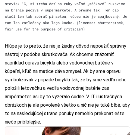
stoviek °C, si treba dať na ruky voľné „sáčkové“ rukavice
na branie pečiva v supermarkete. A presne tak. Ten čip
stačí len tak zobrať pinzetou, vôbec nie je spájkovaný. Je
tam len zatlačený ako lego kocka. (license: shutterstock,
fair use for the purpose of criticism)
Hlúpe je to preto, že nie je žiadny dôvod nepoužiť správny
nástroj v podobe skrutkovača. Ak chceme znázorniť
napríklad opravu bicykla alebo vodovodnej batérie v
kúpeľni, kľúč na matice dáva zmysel. Ak by sme opravu
symbolizovali v prípade bicyklu tak, že by sme vedľa neho
položili letovačku a vedľa vodovodnej batérie zas
ampérmeter, asi by to vyzeralo čudne. V IT ilustračných
obrázkoch je ale povolené všetko a nič nie je také blbé, aby
to na nasledujúcej strane ponuky nemohlo prekonať ešte
niečo priblblejšie.