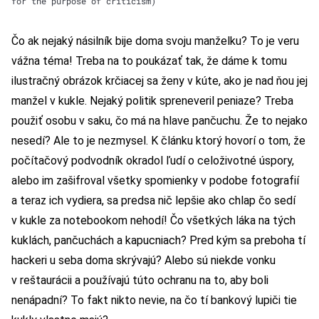
for the purpose of criticism)
Čo ak nejaký násilník bije doma svoju manželku? To je veru
vážna téma! Treba na to poukázať tak, že dáme k tomu
ilustračný obrázok krčiacej sa ženy v kúte, ako je nad ňou jej
manžel v kukle. Nejaký politik spreneveril peniaze? Treba
použiť osobu v saku, čo má na hlave pančuchu. Že to nejako
nesedí? Ale to je nezmysel. K článku ktorý hovorí o tom, že
počítačový podvodník okradol ľudí o celoživotné úspory,
alebo im zašifroval všetky spomienky v podobe fotografií
a teraz ich vydiera, sa predsa nič lepšie ako chlap čo sedí
v kukle za notebookom nehodí! Čo všetkých láka na tých
kuklách, pančuchách a kapucniach? Pred kým sa preboha tí
hackeri u seba doma skrývajú? Alebo sú niekde vonku
v reštaurácii a používajú túto ochranu na to, aby boli
nenápadní? To fakt nikto nevie, na čo tí bankový lupiči tie