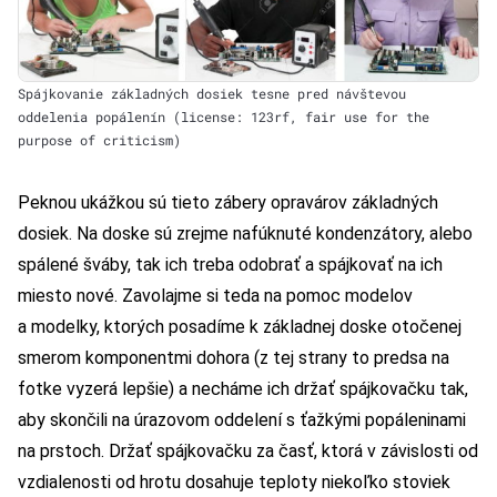
Spájkovanie základných dosiek tesne pred návštevou
oddelenia popálenín (license: 123rf, fair use for the
purpose of criticism)
Peknou ukážkou sú tieto zábery opravárov základných
dosiek. Na doske sú zrejme nafúknuté kondenzátory, alebo
spálené šváby, tak ich treba odobrať a spájkovať na ich
miesto nové. Zavolajme si teda na pomoc modelov
a modelky, ktorých posadíme k základnej doske otočenej
smerom komponentmi dohora (z tej strany to predsa na
fotke vyzerá lepšie) a necháme ich držať spájkovačku tak,
aby skončili na úrazovom oddelení s ťažkými popáleninami
na prstoch. Držať spájkovačku za časť, ktorá v závislosti od
vzdialenosti od hrotu dosahuje teploty niekoľko stoviek