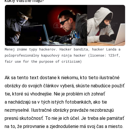
kukly vlastne majú?
Menej známe typy hackerov. Hacker bandita, hacker Landa a
poloprofesionálny kapucňový ninja hacker (license: 123rf,
fair use for the purpose of criticism)
Ak sa tento text dostane k niekomu, kto tieto ilustračné
obrázky do svojich článkov vyberá, skúste nabudúce použiť
tie, ktoré sú vhodnejšie. Nie je problém ich zohnať
a nachádzajú sa v tých istých fotobankách, ako tie
nezmyselné. Ilustračné obrázky pravdaže nezobrazujú
presnú skutočnosť. To nie je ich účel. Je treba ale pamätať
na to, že prirovnanie a zjednodušenie má svoj čas a miesto.