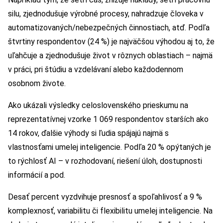
silu, zjednodušuje výrobné procesy, nahradzuje človeka v
automatizovaných/nebezpečných činnostiach, atď. Podľa
štvrtiny respondentov (24 %) je najväčšou výhodou aj to, že
uľahčuje a zjednodušuje život v rôznych oblastiach – najmä
v práci, pri štúdiu a vzdelávaní alebo každodennom
osobnom živote.
Ako ukázali výsledky celoslovenského prieskumu na
reprezentatívnej vzorke 1 069 respondentov starších ako
14 rokov, ďalšie výhody si ľudia spájajú najmä s
vlastnosťami umelej inteligencie. Podľa 20 % opýtaných je
to rýchlosť AI – v rozhodovaní, riešení úloh, dostupnosti
informácií a pod.
Desať percent vyzdvihuje presnosť a spoľahlivosť a 9 %
komplexnosť, variabilitu či flexibilitu umelej inteligencie. Na