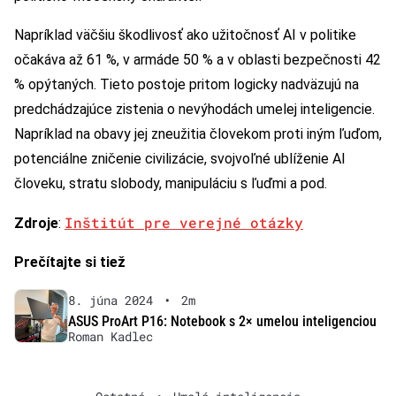
Napríklad väčšiu škodlivosť ako užitočnosť AI v politike
očakáva až 61 %, v armáde 50 % a v oblasti bezpečnosti 42
% opýtaných. Tieto postoje pritom logicky nadväzujú na
predchádzajúce zistenia o nevýhodách umelej inteligencie.
Napríklad na obavy jej zneužitia človekom proti iným ľuďom,
potenciálne zničenie civilizácie, svojvoľné ublíženie AI
človeku, stratu slobody, manipuláciu s ľuďmi a pod.
Inštitút pre verejné otázky
Zdroje
:
Prečítajte si tiež
8. júna 2024
•
2m
ASUS ProArt P16: Notebook s 2× umelou inteligenciou
Roman Kadlec