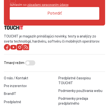
Súhlasím so
zásadami spracovaním údajov
.
Potvrdiť
TOUCHIT je magazín prinášajúci novinky, testy a analýzy zo
sveta technológií, hardvéru, softvéru či mobilných operátorov.
Tmavý režim
O nás / Kontakt
Predplatné časopisu
TOUCHIT
Pre inzerentov
Podmienky používania webu
BrandIT
Podmienky predaja
Predplatné
predplatného