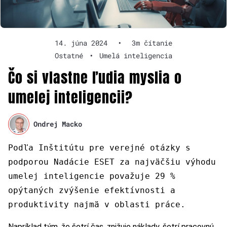
14. júna 2024
•
3m čítanie
Ostatné
•
Umelá inteligencia
Čo si vlastne ľudia myslia o
umelej inteligencii?
Ondrej Macko
Podľa Inštitútu pre verejné otázky s
podporou Nadácie ESET za najväčšiu výhodu
umelej inteligencie považuje 29 %
opýtaných zvýšenie efektívnosti a
produktivity najmä v oblasti práce.
Napríklad tým, že šetrí čas, znižuje náklady, šetrí pracovnú