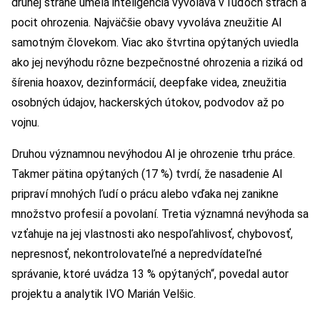
druhej strane umelá inteligencia vyvoláva v ľuďoch strach a
pocit ohrozenia. Najväčšie obavy vyvoláva zneužitie AI
samotným človekom. Viac ako štvrtina opýtaných uviedla
ako jej nevýhodu rôzne bezpečnostné ohrozenia a riziká od
šírenia hoaxov, dezinformácií, deepfake videa, zneužitia
osobných údajov, hackerských útokov, podvodov až po
vojnu.
Druhou významnou nevýhodou AI je ohrozenie trhu práce.
Takmer pätina opýtaných (17 %) tvrdí, že nasadenie AI
pripraví mnohých ľudí o prácu alebo vďaka nej zanikne
množstvo profesií a povolaní. Tretia významná nevýhoda sa
vzťahuje na jej vlastnosti ako nespoľahlivosť, chybovosť,
nepresnosť, nekontrolovateľné a nepredvídateľné
správanie, ktoré uvádza 13 % opýtaných“, povedal autor
projektu a analytik IVO Marián Velšic.