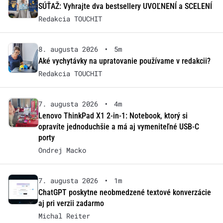
SÚŤAŽ: Vyhrajte dva bestsellery UVOĽNENÍ a SCELENÍ
Redakcia TOUCHIT
8. augusta 2026
•
5m
Aké vychytávky na upratovanie používame v redakcii?
Redakcia TOUCHIT
7. augusta 2026
•
4m
Lenovo ThinkPad X1 2-in-1: Notebook, ktorý si
opravíte jednoduchšie a má aj vymeniteľné USB-C
porty
Ondrej Macko
7. augusta 2026
•
1m
ChatGPT poskytne neobmedzené textové konverzácie
aj pri verzii zadarmo
Michal Reiter