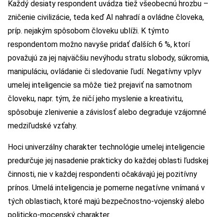
Každý desiaty respondent uvádza tiež všeobecnú hrozbu –
zničenie civilizácie, teda keď AI nahradí a ovládne človeka,
príp. nejakým spôsobom človeku ublíži. K týmto
respondentom možno navyše pridať ďalších 6 %, ktorí
považujú za jej najväčšiu nevýhodu stratu slobody, súkromia,
manipuláciu, ovládanie či sledovanie ľudí. Negatívny vplyv
umelej inteligencie sa môže tiež prejaviť na samotnom
človeku, napr. tým, že ničí jeho myslenie a kreativitu,
spôsobuje zlenivenie a závislosť alebo degraduje vzájomné
medziľudské vzťahy.
Hoci univerzálny charakter technológie umelej inteligencie
predurčuje jej nasadenie prakticky do každej oblasti ľudskej
činnosti, nie v každej respondenti očakávajú jej pozitívny
prínos. Umelá inteligencia je pomerne negatívne vnímaná v
tých oblastiach, ktoré majú bezpečnostno-vojenský alebo
politicko-mocenský charakter.