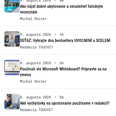
9. augusta 2026
•
9m
Ako nájsť dobré ubytovanie a nenaletieť falošným
recenziám
Michal Reiter
9. augusta 2026
•
1m
SÚŤAŽ: Vyhrajte dva bestsellery UVOĽNENÍ a SCELENÍ
Redakcia TOUCHIT
8. augusta 2026
•
2m
Používali ste Microsoft Whiteboard? Pripravte sa na
zmenu
Michal Reiter
8. augusta 2026
•
5m
Aké vychytávky na upratovanie používame v redakcii?
Redakcia TOUCHIT